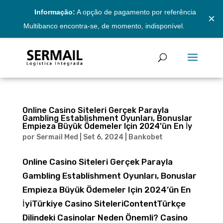
Informação:
A opção de pagamento por referência
×
Multibanco encontra-se, de momento, indisponível.
Online Casino Siteleri Gerçek Parayla
Gambling Establishment Oyunları, Bonuslar
Empieza Büyük Ödemeler Için 2024’ün En İy
por
Sermail Med
|
Set 6, 2024
|
Bankobet
Online Casino Siteleri Gerçek Parayla
Gambling Establishment Oyunları, Bonuslar
Empieza Büyük Ödemeler Için 2024’ün En
İyiTürkiye Casino SiteleriContentTürkçe
Dilindeki Casinolar Neden Önemli? Casino