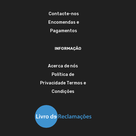
Contacte-nos
Encomendas e
Pagamentos
INFORMAÇÃO
Acerca de nós
Política de
Privacidade
Termos e
Condições