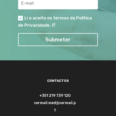
‎‎
Li e aceito os termos da Política
de Privacidade.
Submeter
CONTACTOS
+351 219 739 120
sermail.med@sermail.p
t