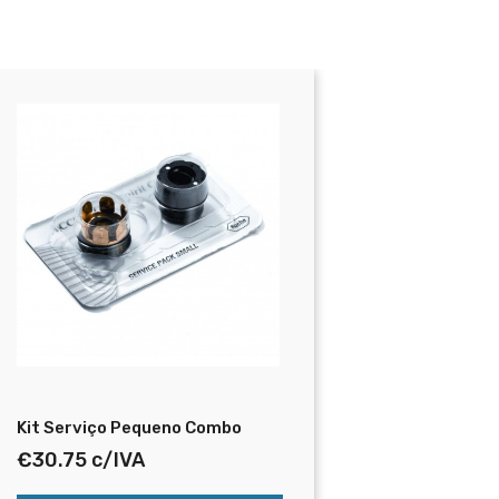
Kit Serviço Pequeno Combo
Accu-Che
€
30.75
c/IVA
€
74.20