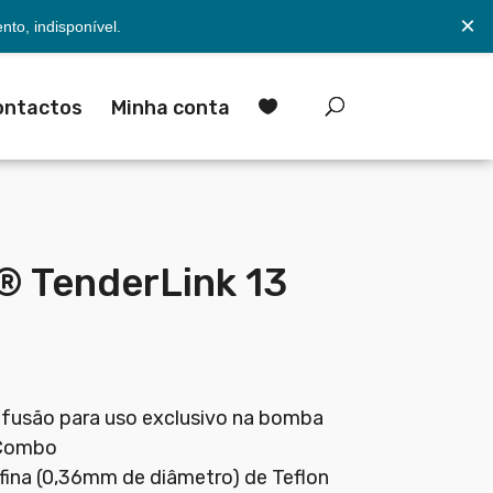
×
to, indisponível.
ontactos
Minha conta

 TenderLink 13
nfusão para uso exclusivo na bomba
 Combo
fina (0,36mm de diâmetro) de Teflon