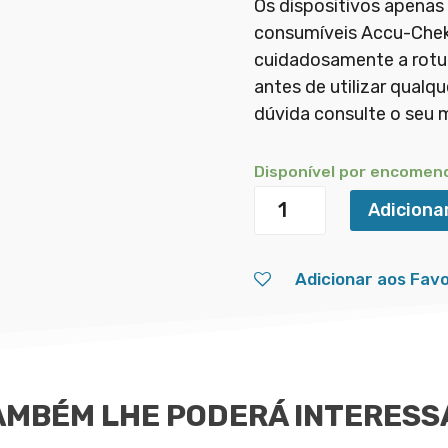
Os dispositivos apenas
consumíveis Accu-Chek
cuidadosamente a rotul
antes de utilizar qualq
dúvida consulte o seu 
Disponível por encomen
Quantidade
Adiciona
de
Accu-
Adicionar aos Favo
Chek®
TenderLink
13
AMBÉM LHE PODERÁ INTERESS