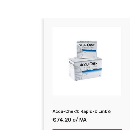
mbo
Accu-Chek® Rapid-D Link 6
€
74.20
c/IVA