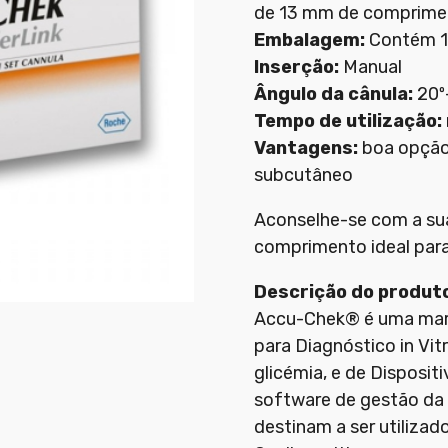
de 13 mm de comprimen
Embalagem:
Contém 10
Inserção:
Manual
Ângulo da cânula:
20º
Tempo de utilização:
Vantagens:
boa opção 
subcutâneo
Aconselhe-se com a sua
comprimento ideal para 
Descrição do produt
Accu-Chek® é uma marc
para Diagnóstico in Vit
glicémia, e de Disposit
software de gestão da 
destinam a ser utilizad