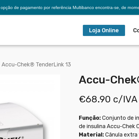
opção de pagamento por referência Multibanco encontra-se, de momen
Loja Online
C
 Accu-Chek® TenderLink 13
Accu-Chek®
€
68.90
c/IVA
Função:
Conjunto de i
de insulina Accu-Chek
Material:
Cânula extra 