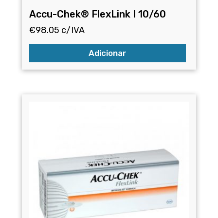
Accu-Chek® FlexLink I 10/60
€
98.05
c/IVA
Adicionar