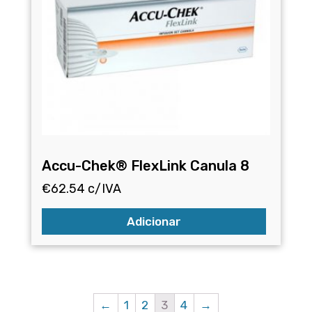
Accu-Chek® FlexLink Canula 8
€
62.54
c/IVA
Adicionar
←
1
2
3
4
→