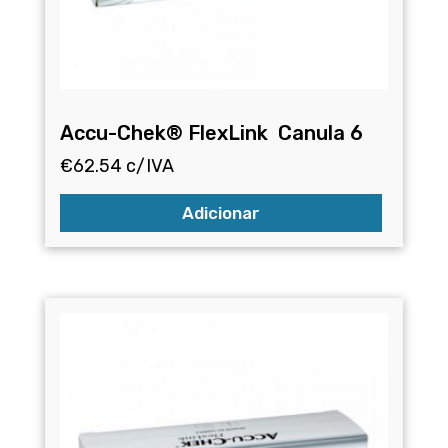
Accu-Chek® FlexLink Canula 6
€
62.54
c/IVA
Adicionar