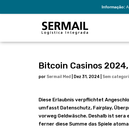
Informação:
A 
Bitcoin Casinos 2024,
por
Sermail Med
|
Dez 31, 2024
|
Sem categor
Diese Erlaubnis verpflichtet Angeschl
umfasst Datenschutz, Fairplay, Über
vorweg Geldwäsche. Deshalb ist sera 
ferner diese Summe das Spiele atoma