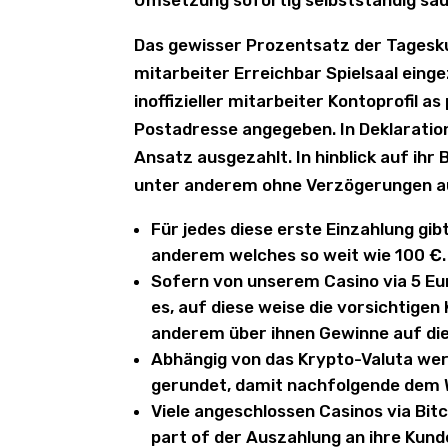
Das gewisser Prozentsatz der Tagesku
mitarbeiter Erreichbar Spielsaal einge
inoffizieller mitarbeiter Kontoprofil 
Postadresse angegeben. In Deklaratio
Ansatz ausgezahlt. In hinblick auf ihr
unter anderem ohne Verzögerungen au
Für jedes diese erste Einzahlung gib
anderem welches so weit wie 100 €.
Sofern von unserem Casino via 5 Eur
es, auf diese weise die vorsichtige
anderem über ihnen Gewinne auf die
Abhängig von das Krypto-Valuta we
gerundet, damit nachfolgende dem 
Viele angeschlossen Casinos via Bit
part of der Auszahlung an ihre Kund