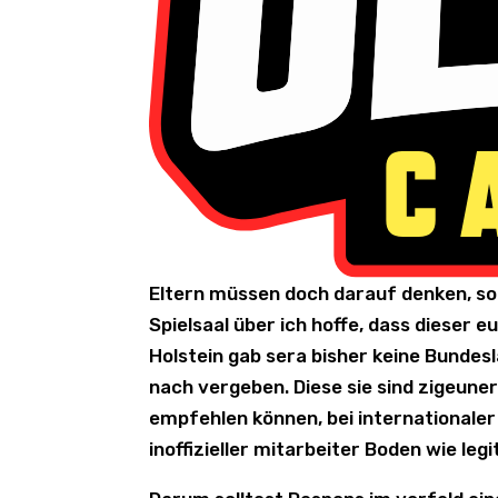
Eltern müssen doch darauf denken, so
Spielsaal über ich hoffe, dass dieser
Holstein gab sera bisher keine Bundesl
nach vergeben. Diese sie sind zigeuner
empfehlen können, bei internationaler 
inoffizieller mitarbeiter Boden wie le