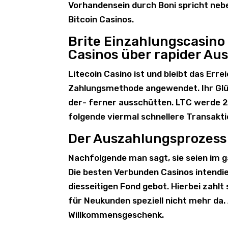
Vorhandensein durch Boni spricht nebe
Bitcoin Casinos.
Brite Einzahlungscasino 
Casinos über rapider Au
Litecoin Casino ist und bleibt das Er
Zahlungsmethode angewendet. Ihr Glü
der- ferner ausschütten. LTC werde 20
folgende viermal schnellere Transakt
Der Auszahlungsprozess
Nachfolgende man sagt, sie seien im g
Die besten Verbunden Casinos intendi
diesseitigen Fond gebot. Hierbei zahlt
für Neukunden speziell nicht mehr da. 
Willkommensgeschenk.