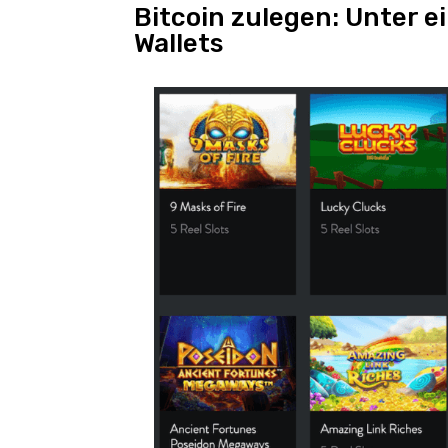
Bitcoin zulegen: Unter e
Wallets