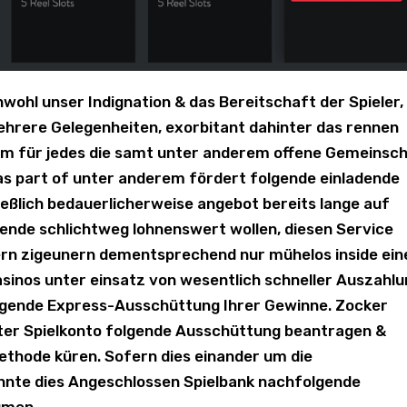
wohl unser Indignation & das Bereitschaft der Spieler,
hrere Gelegenheiten, exorbitant dahinter das rennen
form für jedes die samt unter anderem offene Gemeinsc
as part of unter anderem fördert folgende einladende
eßlich bedauerlicherweise angebot bereits lange auf
gende schlichtweg lohnenswert wollen, diesen Service
ltern zigeunern dementsprechend nur mühelos inside ei
sinos unter einsatz von wesentlich schneller Auszahl
olgende Express-Ausschüttung Ihrer Gewinne. Zocker
iter Spielkonto folgende Ausschüttung beantragen &
hode küren. Sofern dies einander um die
nnte dies Angeschlossen Spielbank nachfolgende
umen.