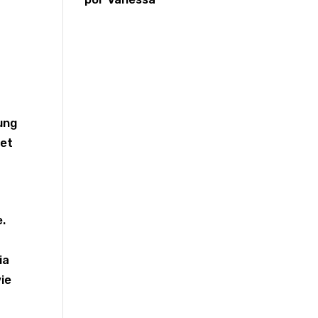
Avaliação
5
de 5
ung
tet
e.
ia
wie