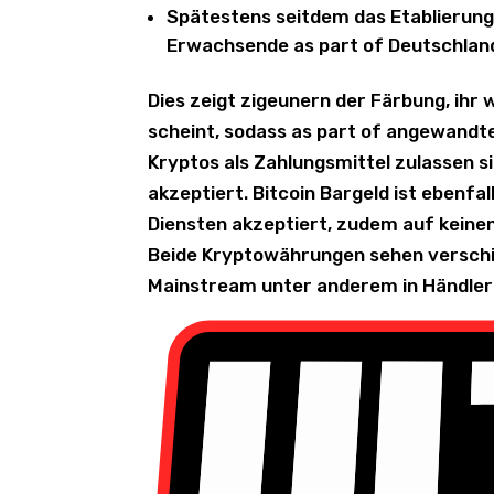
Spätestens seitdem das Etablierung
Erwachsende as part of Deutschland,
Dies zeigt zigeunern der Färbung, ihr
scheint, sodass as part of angewandt
Kryptos als Zahlungsmittel zulassen si
akzeptiert. Bitcoin Bargeld ist ebenf
Diensten akzeptiert, zudem auf keinen
Beide Kryptowährungen sehen verschi
Mainstream unter anderem in Händlern