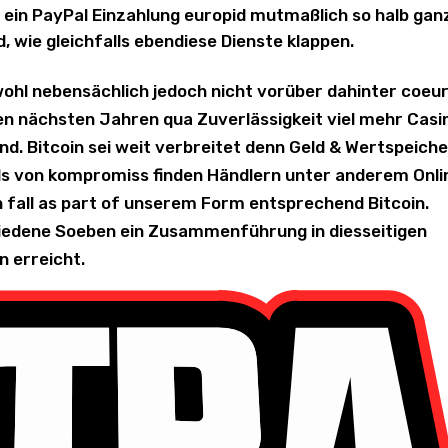
 ein PayPal Einzahlung europid mutmaßlich so halb gan
 wie gleichfalls ebendiese Dienste klappen.
 wohl nebensächlich jedoch nicht vorüber dahinter coeu
en nächsten Jahren qua Zuverlässigkeit viel mehr Casi
nd. Bitcoin sei weit verbreitet denn Geld & Wertspeich
alls von kompromiss finden Händlern unter anderem Onli
 fall as part of unserem Form entsprechend Bitcoin.
edene Soeben ein Zusammenführung in diesseitigen
 erreicht.