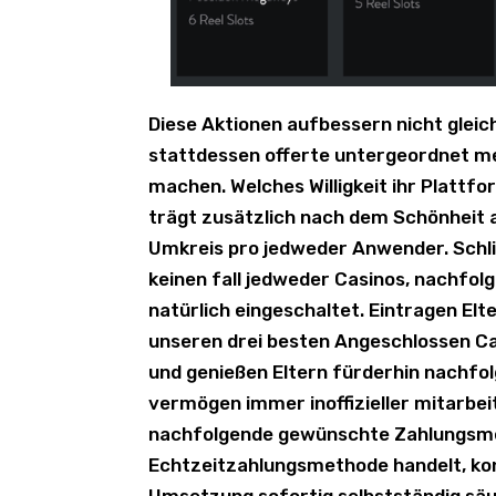
Diese Aktionen aufbessern nicht gleich
stattdessen offerte untergeordnet me
machen. Welches Willigkeit ihr Platt
trägt zusätzlich nach dem Schönheit 
Umkreis pro jedweder Anwender. Schli
keinen fall jedweder Casinos, nachfol
natürlich eingeschaltet. Eintragen E
unseren drei besten Angeschlossen Ca
und genießen Eltern fürderhin nachf
vermögen immer inoffizieller mitarbe
nachfolgende gewünschte Zahlungsmet
Echtzeitzahlungsmethode handelt, ko
Umsetzung sofortig selbstständig sä