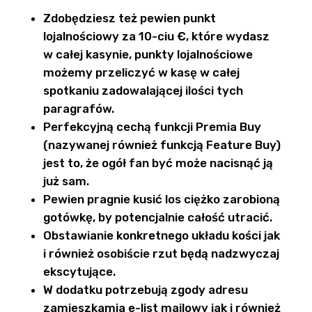
Zdobędziesz też pewien punkt
lojalnościowy za 10-ciu €, które wydasz
w całej kasynie, punkty lojalnościowe
możemy przeliczyć w kasę w całej
spotkaniu zadowalającej ilości tych
paragrafów.
Perfekcyjną cechą funkcji Premia Buy
(nazywanej również funkcją Feature Buy)
jest to, że ogół fan być może nacisnąć ją
już sam.
Pewien pragnie kusić los ciężko zarobioną
gotówkę, by potencjalnie całość utracić.
Obstawianie konkretnego układu kości jak
i również osobiście rzut będą nadzwyczaj
ekscytujące.
W dodatku potrzebują zgody adresu
zamieszkamia e-list mailowy jak i również