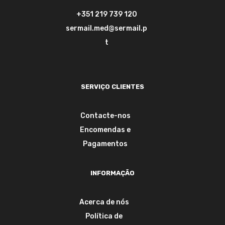
+351 219 739 120
sermail.med@sermail.p
t
SERVIÇO CLIENTES
Contacte-nos
Encomendas e
Pagamentos
INFORMAÇÃO
Acerca de nós
Política de