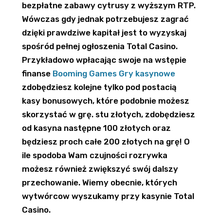
bezpłatne zabawy cytrusy z wyższym RTP.
Wówczas gdy jednak potrzebujesz zagrać
dzięki prawdziwe kapitał jest to wyzyskaj
spośród pełnej ogłoszenia Total Casino.
Przykładowo wpłacając swoje na wstępie
finanse
Booming Games Gry kasynowe
zdobędziesz kolejne tylko pod postacią
kasy bonusowych, które podobnie możesz
skorzystać w grę. stu złotych, zdobędziesz
od kasyna następne 100 złotych oraz
będziesz proch całe 200 złotych na grę! O
ile spodoba Wam czujności rozrywka
możesz również zwiększyć swój dalszy
przechowanie. Wiemy obecnie, których
wytwórcow wyszukamy przy kasynie Total
Casino.