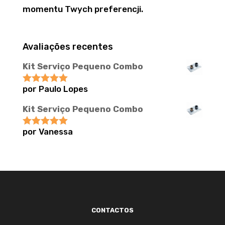
momentu Twych preferencji.
Avaliações recentes
Kit Serviço Pequeno Combo
por Paulo Lopes
Avaliação
5
de 5
Kit Serviço Pequeno Combo
por Vanessa
Avaliação
5
de 5
CONTACTOS