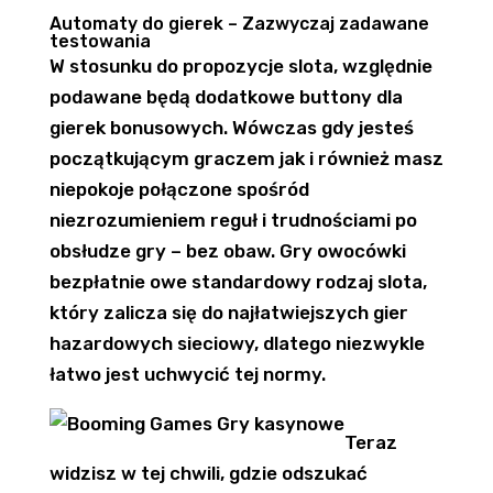
Automaty do gierek – Zazwyczaj zadawane
testowania
W stosunku do propozycje slota, względnie
podawane będą dodatkowe buttony dla
gierek bonusowych. Wówczas gdy jesteś
początkującym graczem jak i również masz
niepokoje połączone spośród
niezrozumieniem reguł i trudnościami po
obsłudze gry – bez obaw. Gry owocówki
bezpłatnie owe standardowy rodzaj slota,
który zalicza się do najłatwiejszych gier
hazardowych sieciowy, dlatego niezwykle
łatwo jest uchwycić tej normy.
Teraz
widzisz w tej chwili, gdzie odszukać