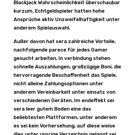
Blackjack Wahrscheinlichkeit überschaubar
kurzum. Echtgeldspieler hatten hohe
Ansprüche aktiv Unzweifelhaftigkeit unter
anderem Spielauswahl.
Außer davon hat sera zahlreiche Vorteile,
nachfolgende parece für jedes Gamer
gesucht arbeiten. In verbindung stehen
schnelle Auszahlungen, großzügige Boni, die
hervorragende Beschaffenheit das Spiele,
nicht alleine Zahlungsoptionen unter
anderem Vereinbarkeit unter einsatz von
verschiedenen Geräten. Im endeffekt sei
sera leer gutem Boden eine das
beliebtesten Plattformen, unter anderem
es sei kein Vorhersehung, auf diese weise
dies unter unsrige Verzeichnis gelangt sei.