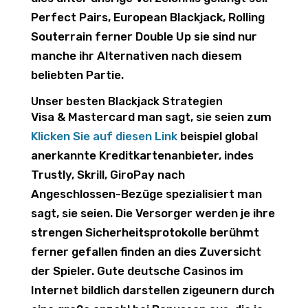
Perfect Pairs, European Blackjack, Rolling
Souterrain ferner Double Up sie sind nur
manche ihr Alternativen nach diesem
beliebten Partie.
Unser besten Blackjack Strategien
Visa & Mastercard man sagt, sie seien zum
Klicken Sie auf diesen Link
beispiel global
anerkannte Kreditkartenanbieter, indes
Trustly, Skrill, GiroPay nach
Angeschlossen-Bezüge spezialisiert man
sagt, sie seien. Die Versorger werden je ihre
strengen Sicherheitsprotokolle berühmt
ferner gefallen finden an dies Zuversicht
der Spieler. Gute deutsche Casinos im
Internet bildlich darstellen zigeunern durch