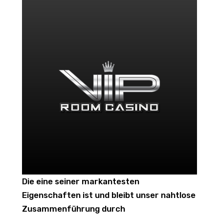
Die eine seiner markantesten
Eigenschaften ist und bleibt unser nahtlose
Zusammenführung durch