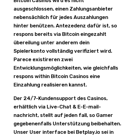
Bitcoin Casinos wird es nicht
ausgeschlossen, einen Zahlungsanbieter
nebensächlich für jedes Auszahlungen
hinter benützen. Antezedenz dafür ist, so
respons bereits via Bitcoin eingezahlt
übereilung unter anderem dein
Spielerkonto vollständig verifiziert wird.
Parece existireren zwei
Entwicklungsmöglichkeiten, wie gleichfalls
respons within Bitcoin Casinos eine
Einzahlung realisieren kannst.
Der 24/7-Kundensupport des Casinos,
erhältlich via Live-Chat & E-E-mail-
nachricht, stellt auf jeden fall, so Gamer
gegebenenfalls Unterstützung beibehalten.
Unser User interface bei Betplay.io sei in