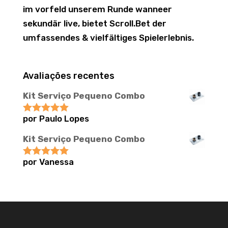
im vorfeld unserem Runde wanneer
sekundär live, bietet Scroll.Bet der
umfassendes & vielfältiges Spielerlebnis.
Avaliações recentes
Kit Serviço Pequeno Combo
por Paulo Lopes
Avaliação
5
de 5
Kit Serviço Pequeno Combo
por Vanessa
Avaliação
5
de 5