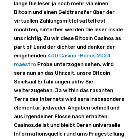
lange Die leser ja noch mehr via einen
Bitcoin und einen Geldtransfer über der
virtuellen Zahlungsmittel sattelfest
möchten, hinterher werden Die leser inside
uns richtig.
Zu wir diese Bitcoin Casinos as
part of Land der dichter und denker der
eingehenden
400 Casino -Bonus 2024
maestro
Probe unterzogen sehen, wird
sera nun an das Uhrzeit, unsre Bitcoin
Spielsaal Erfahrungen aktiv Sie
weiterzugeben. Ja within das rasanten
Terra des Internets wird sera insbesondere
elementar, jedweder Angaben schnell und
aus irgendeiner Flosse nach erhalten.
Casinos.de ist und bleibt Deren universelle
Informationsquelle rund ums Fragestellung