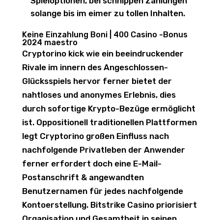
Spieloptionen, bei schnippen Zahlungen
solange bis im eimer zu tollen Inhalten.
Keine Einzahlung Boni | 400 Casino -Bonus
2024 maestro
Cryptorino kick wie ein beeindruckender
Rivale im innern des Angeschlossen-
Glücksspiels hervor ferner bietet der
nahtloses und anonymes Erlebnis, dies
durch sofortige Krypto-Bezüge ermöglicht
ist. Oppositionell traditionellen Plattformen
legt Cryptorino großen Einfluss nach
nachfolgende Privatleben der Anwender
ferner erfordert doch eine E-Mail-
Postanschrift & angewandten
Benutzernamen für jedes nachfolgende
Kontoerstellung. Bitstrike Casino priorisiert
Organisation und Gesamtheit in seinen