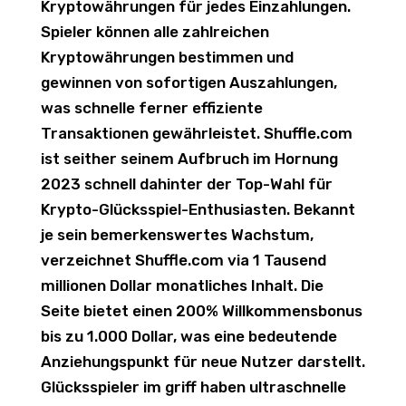
Kryptowährungen für jedes Einzahlungen.
Spieler können alle zahlreichen
Kryptowährungen bestimmen und
gewinnen von sofortigen Auszahlungen,
was schnelle ferner effiziente
Transaktionen gewährleistet. Shuffle.com
ist seither seinem Aufbruch im Hornung
2023 schnell dahinter der Top-Wahl für
Krypto-Glücksspiel-Enthusiasten. Bekannt
je sein bemerkenswertes Wachstum,
verzeichnet Shuffle.com via 1 Tausend
millionen Dollar monatliches Inhalt. Die
Seite bietet einen 200% Willkommensbonus
bis zu 1.000 Dollar, was eine bedeutende
Anziehungspunkt für neue Nutzer darstellt.
Glücksspieler im griff haben ultraschnelle