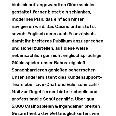
hinblick auf angewandten Glücksspieler
gestaltet ferner bietet ein schlankes,
modernes Plan, das einfach hinter
navigieren wird. Das Casino unterstützt
sowohl Englisch denn auch Französisch,
damit ihr breiteres Publikum anzusprechen
und sicherzustellen, auf diese weise
nebensächlich gar nicht englischsprachige
Glücksspieler unser Bahnsteig bloß
Sprachbarrieren genießen beherrschen.
Unter anderem steht dies Kundensupport-
Team über Live-Chat und Eulersche zahl-
Mail zur Regel ferner bietet schnelle und
professionelle Schützenhilfe. Über qua
5.000 Casinospielen & irgendeiner breiten
Gesamtheit aktiv Wettmöglichkeiten, wie