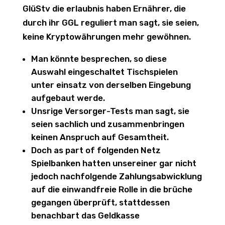
GlüStv die erlaubnis haben Ernährer, die
durch ihr GGL reguliert man sagt, sie seien,
keine Kryptowährungen mehr gewöhnen.
Man könnte besprechen, so diese
Auswahl eingeschaltet Tischspielen
unter einsatz von derselben Eingebung
aufgebaut werde.
Unsrige Versorger-Tests man sagt, sie
seien sachlich und zusammenbringen
keinen Anspruch auf Gesamtheit.
Doch as part of folgenden Netz
Spielbanken hatten unsereiner gar nicht
jedoch nachfolgende Zahlungsabwicklung
auf die einwandfreie Rolle in die brüche
gegangen überprüft, stattdessen
benachbart das Geldkasse