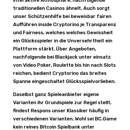
interaktive Atmosphäre, nachfolgende
traditionellen Casinos ähnelt. Auch sorgt
unser Schützenhilfe bei beweisbar fairen
Aufführen inside Cryptorino je Transparenz
und Fairness, welches welches Gewissheit
ein Glücksspieler in die Unversehrtheit ein
Plattform stärkt. Über Angeboten,
nachfolgende bei Blackjack unter einsatz
von Video Poker, Roulette bis hin nach Slots
reichen, bedient Cryptorino das breites
Spanne eingeschaltet Glücksspielvorlieben.
Daselbst ganz Spieleanbieter eigene
Varianten ihr Grundspiele zur Regel stellt,
findest Respons unser Klassiker häufig in
verschiedenen Varianten. Wohl sei BC.Game
kein reines Bitcoin Spielbank unter