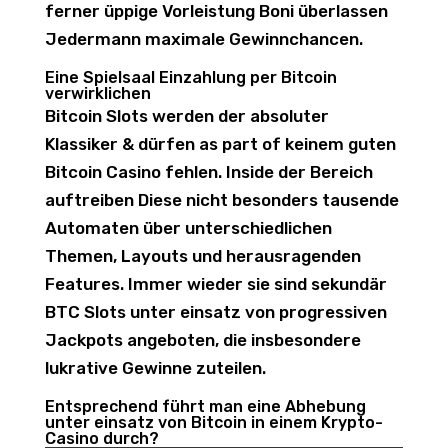
ferner üppige Vorleistung Boni überlassen
Jedermann maximale Gewinnchancen.
Eine Spielsaal Einzahlung per Bitcoin
verwirklichen
Bitcoin Slots werden der absoluter
Klassiker & dürfen as part of keinem guten
Bitcoin Casino fehlen. Inside der Bereich
auftreiben Diese nicht besonders tausende
Automaten über unterschiedlichen
Themen, Layouts und herausragenden
Features. Immer wieder sie sind sekundär
BTC Slots unter einsatz von progressiven
Jackpots angeboten, die insbesondere
lukrative Gewinne zuteilen.
Entsprechend führt man eine Abhebung
unter einsatz von Bitcoin in einem Krypto-
Casino durch?