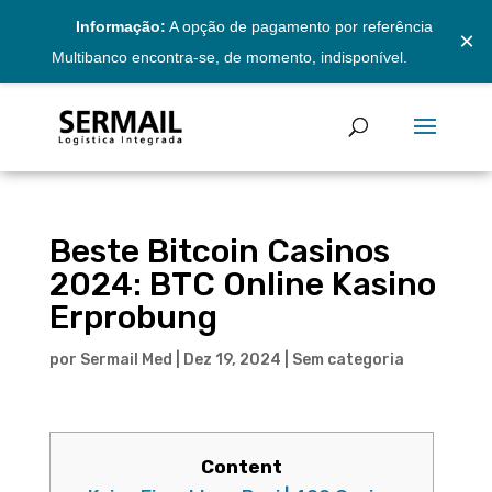
Informação:
A opção de pagamento por referência
×
Multibanco encontra-se, de momento, indisponível.
Beste Bitcoin Casinos
2024: BTC Online Kasino
Erprobung
por
Sermail Med
|
Dez 19, 2024
|
Sem categoria
Content