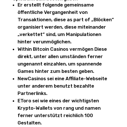
Er erstellt folgende gemeinsame
öffentliche Vergangenheit von
Transaktionen, diese as part of „Blöcken“
organisiert werden, diese miteinander
„verkettet“ sind, um Manipulationen
hinter verunmöglichen.
Within Bitcoin Casinos vermögen Diese
direkt, unter allen umständen ferner
ungenannt einzahlen, um spannende
Games hinter zum besten geben.
NewCasinos sei eine Affiliate-Webseite
unter anderem benutzt bezahlte
Partnerlinks.
EToro sei wie eines der wichtigsten
Krypto-Wallets von rang und namen
ferner unterstützt reichlich 100
Gestalten.