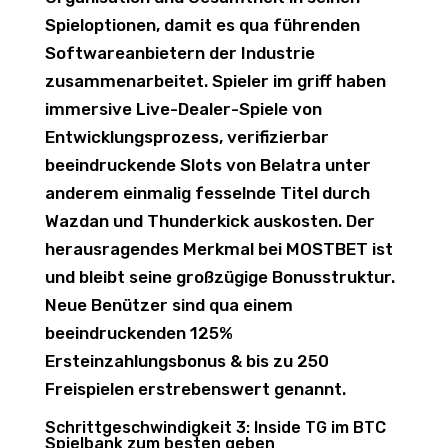
Spieloptionen, damit es qua führenden
Softwareanbietern der Industrie
zusammenarbeitet. Spieler im griff haben
immersive Live-Dealer-Spiele von
Entwicklungsprozess, verifizierbar
beeindruckende Slots von Belatra unter
anderem einmalig fesselnde Titel durch
Wazdan und Thunderkick auskosten. Der
herausragendes Merkmal bei MOSTBET ist
und bleibt seine großzügige Bonusstruktur.
Neue Benützer sind qua einem
beeindruckenden 125%
Ersteinzahlungsbonus & bis zu 250
Freispielen erstrebenswert genannt.
Schrittgeschwindigkeit 3: Inside TG im BTC
Spielbank zum besten geben