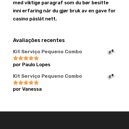
med viktige paragraf som du bør besitte
inni erfaring når du gjør bruk av en gave for
casino påslåt nett.
Avaliações recentes
Kit Serviço Pequeno Combo
por Paulo Lopes
Avaliação
5
de 5
Kit Serviço Pequeno Combo
por Vanessa
Avaliação
5
de 5