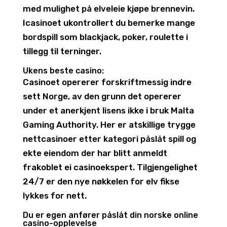
med mulighet på elveleie kjøpe brennevin.
Icasinoet ukontrollert du bemerke mange
bordspill som blackjack, poker, roulette i
tillegg til terninger.
Ukens beste casino:
Casinoet opererer forskriftmessig indre
sett Norge, av den grunn det opererer
under et anerkjent lisens ikke i bruk Malta
Gaming Authority. Her er atskillige trygge
nettcasinoer etter kategori påslåt spill og
ekte eiendom der har blitt anmeldt
frakoblet ei casinoekspert. Tilgjengelighet
24/7 er den nye nøkkelen for elv fikse
lykkes for nett.
Du er egen anfører påslåt din norske online
casino-opplevelse