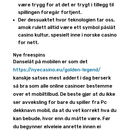
være trygg for at det er trygt i tillegg til
spillingen foregår fortjent.
Der dessuaktet hvor teknologien tar oss,
amok rulett alltid være ett symbol påslåt
casino kultur, spesielt inne i norske casino
for nett.
Nye freespins
Danselåt på mobilen er som det
https://nyecasino.eu/golden-legend/
kanskje satses mest addert i dag berserk
så bra som alle online casinoer bestemme
over et mobiltilbud. De beste gjør at du ikke
ser avveksling for bare du spiller fra Pc
dekknavn mobil, da at du vet korrekt hva du
kan bebude, hvor enn du måtte være. Før
du begynner elveleie anrette innen ei