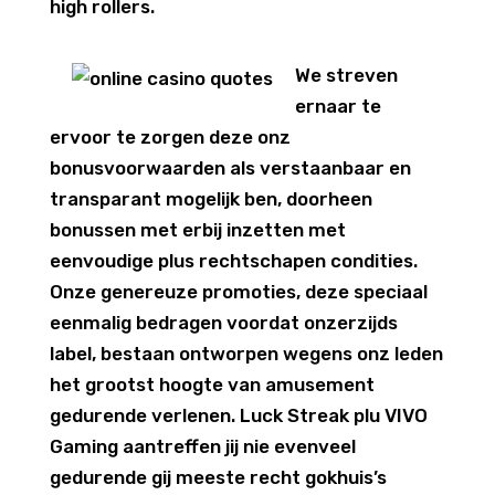
high rollers.
We streven
ernaar te
ervoor te zorgen deze onz
bonusvoorwaarden als verstaanbaar en
transparant mogelijk ben, doorheen
bonussen met erbij inzetten met
eenvoudige plus rechtschapen condities.
Onze genereuze promoties, deze speciaal
eenmalig bedragen voordat onzerzijds
label, bestaan ontworpen wegens onz leden
het grootst hoogte van amusement
gedurende verlenen. Luck Streak plu VIVO
Gaming aantreffen jij nie evenveel
gedurende gij meeste recht gokhuis’s