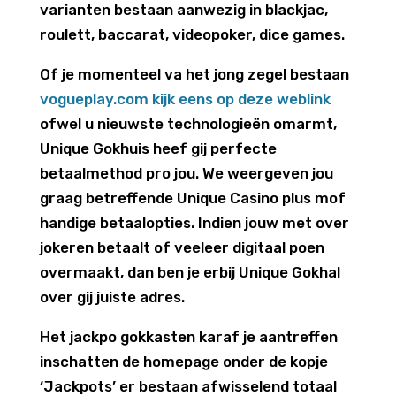
varianten bestaan aanwezig in blackjac,
roulett, baccarat, videopoker, dice games.
Of je momenteel va het jong zegel bestaan
vogueplay.com kijk eens op deze weblink
ofwel u nieuwste technologieën omarmt,
Unique Gokhuis heef gij perfecte
betaalmethod pro jou. We weergeven jou
graag betreffende Unique Casino plus mof
handige betaalopties. Indien jouw met over
jokeren betaalt of veeleer digitaal poen
overmaakt, dan ben je erbij Unique Gokhal
over gij juiste adres.
Het jackpo gokkasten karaf je aantreffen
inschatten de homepage onder de kopje
‘Jackpots’ er bestaan afwisselend totaal