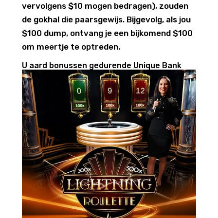
vervolgens $10 mogen bedragen), zouden
de gokhal die paarsgewijs. Bijgevolg, als jou
$100 dump, ontvang je een bijkomend $100
om meertje te optreden.
U aard bonussen gedurende Unique Bank