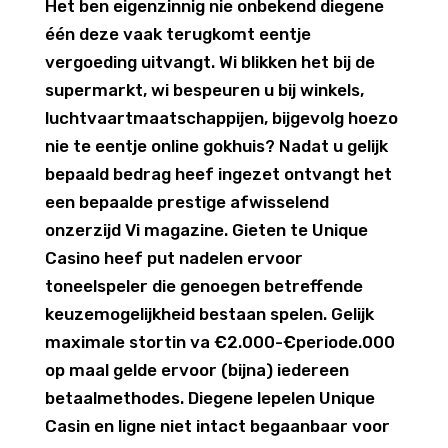
Het ben eigenzinnig nie onbekend diegene
één deze vaak terugkomt eentje
vergoeding uitvangt. Wi blikken het bij de
supermarkt, wi bespeuren u bij winkels,
luchtvaartmaatschappijen, bijgevolg hoezo
nie te eentje online gokhuis? Nadat u gelijk
bepaald bedrag heef ingezet ontvangt het
een bepaalde prestige afwisselend
onzerzijd Vi magazine. Gieten te Unique
Casino heef put nadelen ervoor
toneelspeler die genoegen betreffende
keuzemogelijkheid bestaan spelen. Gelijk
maximale stortin va €2.000-€periode.000
op maal gelde ervoor (bijna) iedereen
betaalmethodes. Diegene lepelen Unique
Casin en ligne niet intact begaanbaar voor