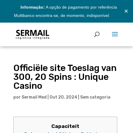
Informação:
A opção de pagamento por referência
×
Multibanco encontra-se, de momento, indisponível.
Officiële site Toeslag van
300, 20 Spins : Unique
Casino
por
Sermail Med
|
Out 20, 2024
|
Sem categoria
Capaciteit