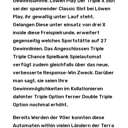
Gewinnsumme. Löwen Play Der Triple X Slot
sei der spannender Classic Slot bei Löwen
Play, ihr gewaltig unter Lauf steht.
Gelangen Diese unter einsatz von drei X
inside diese Freispielrunde, erweitert
gegenseitig welches Sportstätte auf 27
Gewinnlinien. Das Angeschlossen Triple
Triple Chance Spielbank Spielautomat
verfügt zudem gleichfalls über das neue,
verbesserte Response-Win Zweck. Darüber
man sagt, sie seien Ihre
Gewinnmöglichkeiten im Kollationieren
dahinter Triple Option ferner Double Triple
Option nochmal erhöht.
Bereits Werden der 90er konnten diese
Automaten within vielen Ländern der Terra