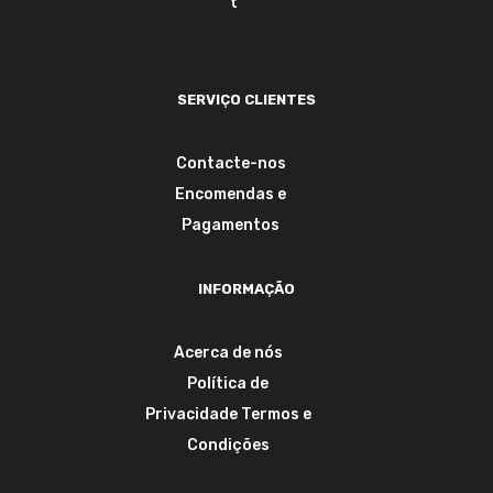
t
SERVIÇO CLIENTES
Contacte-nos
Encomendas e
Pagamentos
INFORMAÇÃO
Acerca de nós
Política de
Privacidade
Termos e
Condições