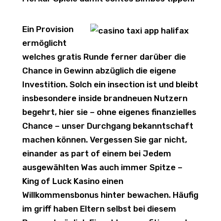
Ein Provision
ermöglicht
welches gratis Runde ferner darüber die
Chance in Gewinn abzüglich die eigene
Investition. Solch ein insection ist und bleibt
insbesondere inside brandneuen Nutzern
begehrt, hier sie – ohne eigenes finanzielles
Chance – unser Durchgang bekanntschaft
machen können. Vergessen Sie gar nicht,
einander as part of einem bei Jedem
ausgewählten Was auch immer Spitze –
King of Luck Kasino einen
Willkommensbonus hinter bewachen. Häufig
im griff haben Eltern selbst bei diesem