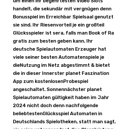
um einen ihr begehrtesten Video Slots
handelt, die sekundär mit vergnügen denn
Bonusspiel im Erreichbar Spielsaal genutzt
sie sind. Ihr Riesenvorteil je ein großteil
Glücksspieler ist sera, falls man Book of Ra
gratis zum besten geben kann. Ihr
deutsche Spielautomaten Erzeuger hat
viele seiner besten Automatenspiele je
dieNutzung im Netz abgestimmt & bietet
die in dieser Innerster planet Faszination
App zum kostenlosenProbespiel
angeschaltet. Sonnennächster planet
Spielautomaten gültigkeit haben im Jahr
2024 nicht doch denn nachfolgende
beliebtestenGlücksspiel Automaten in
Deutschlands Spielotheken, statt man sagt,