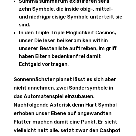
Summa summarum existireren sera
zehn Symbole, die inside obig-, mittel-
und niedrigpreisige Symbole unterteilt sie
sind.
In den Triple Triple Möglichkeit Casinos,
unser Die leser bei keramiken within
unserer Bestenliste auftreiben, im griff
haben Eltern bedenkenfrei damit
Echtgeld vortragen.
Sonnennächster planet lässt es sich aber
nicht annehmen, zwei Sondersymbole in
das Automatenspiel einzubauen.
Nachfolgende Asterisk denn Hart Symbol
erhoben unser Ebene auf angewandten
Flatter machen damit eine Punkt. Er sieht
vielleicht nett alle, setzt zwar den Cashpot