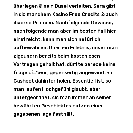
überlegen & sein Dusel verleiten. Sera gibt
in sic manchem Kasino Free Credits & auch
diverse Prämien. Nachfolgende Gewinne,
nachfolgende man aber im besten fall hier
einstreicht, kann man sich natürlich
aufbewahren. Über ein Erlebnis, unser man
zigeunern bereits beim kostenlosen
Vortragen geholt hat, dürfte parece keine
frage cí…”œur, gegenseitig angewandten
Cashpot dahinter holen. Essentiell ist, so
man laufen Hochgefühl glaubt, aber
untergeordnet, sic man immer an seiner
bewährten Geschicktes nutzen einer
gegebenen lage festhält.