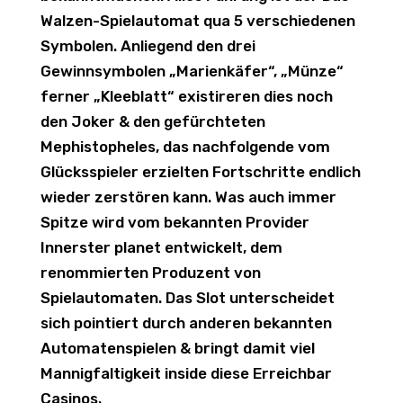
Walzen-Spielautomat qua 5 verschiedenen
Symbolen. Anliegend den drei
Gewinnsymbolen „Marienkäfer“, „Münze“
ferner „Kleeblatt“ existireren dies noch
den Joker & den gefürchteten
Mephistopheles, das nachfolgende vom
Glücksspieler erzielten Fortschritte endlich
wieder zerstören kann. Was auch immer
Spitze wird vom bekannten Provider
Innerster planet entwickelt, dem
renommierten Produzent von
Spielautomaten. Das Slot unterscheidet
sich pointiert durch anderen bekannten
Automatenspielen & bringt damit viel
Mannigfaltigkeit inside diese Erreichbar
Casinos.