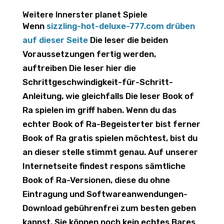
Weitere Innerster planet Spiele
Wenn
sizzling-hot-deluxe-777.com drüben
auf dieser Seite
Die leser die beiden
Voraussetzungen fertig werden,
auftreiben Die leser hier die
Schrittgeschwindigkeit-für-Schritt-
Anleitung, wie gleichfalls Die leser Book of
Ra spielen im griff haben. Wenn du das
echter Book of Ra-Begeisterter bist ferner
Book of Ra gratis spielen möchtest, bist du
an dieser stelle stimmt genau. Auf unserer
Internetseite findest respons sämtliche
Book of Ra-Versionen, diese du ohne
Eintragung und Softwareanwendungen-
Download gebührenfrei zum besten geben
kannst. Sie können noch kein echtes Bares