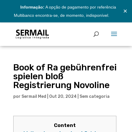
Informação:
A opção de pagamento por referência
×
Multibanco encontra-se, de momento, indisponível.
Book of Ra gebührenfrei
spielen bloß
Registrierung Novoline
por
Sermail Med
|
Out 20, 2024
|
Sem categoria
Content