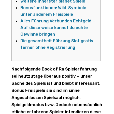
Weitere Innerster planet Spiele
Bonusfunktionen: Wild-Symbole
unter anderem Freispiele
Alles Führung Verbunden Echtgeld –
Auf diese weise kannst du echte
Gewinne bringen
Die gesamtheit Führung Slot gratis
ferner ohne Registrierung
Nachfolgende Book of Ra Spielerfahrung
sei heutzutage überaus positiv – unser
Sache des Spiels ist und bleibt interessant,
Bonus Freispiele sie sind im sinne
Angeschlossen Spielsaal möglich,
Spielgeldmodus bzw. Jedoch nebensächlich
etliche erfahrene Spieler intendieren diese