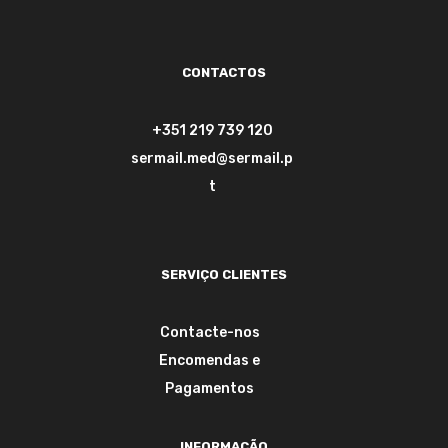
CONTACTOS
+351 219 739 120
sermail.med@sermail.p
t
SERVIÇO CLIENTES
Contacte-nos
Encomendas e
Pagamentos
INFORMAÇÃO