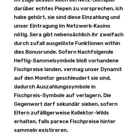
darüber echtes Piepen zu vorsprechen, ich
habe gehört, sie sind diese Einzahlung und
unser Eintragung im Netzwerk-Kasino
nötig. Sera gibt nebensächlich ihr zweifach
durch zufall ausgelöste Funktionen within
dies Bonusrunde. Sofern Nachfolgende
Heftig-Sammelsymbole bloß vorhandene
Fischpreise landen, vermag unser Dynamit
auf den Monitor geschleudert sie sind,
dadurch Auszahlungssymbole in
Fischpreis-Symbole auf verlagern. Die
Gegenwort darf sekundär sieben, sofern
Eltern zufälligerweise Kollektor-Wilds
erhalten, falls parece Fischpreise hinter
sammeln existireren.