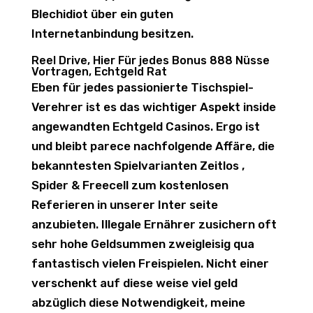
Blechidiot über ein guten
Internetanbindung besitzen.
Reel Drive, Hier Für jedes Bonus 888 Nüsse
Vortragen, Echtgeld Rat
Eben für jedes passionierte Tischspiel-
Verehrer ist es das wichtiger Aspekt inside
angewandten Echtgeld Casinos. Ergo ist
und bleibt parece nachfolgende Affäre, die
bekanntesten Spielvarianten Zeitlos ,
Spider & Freecell zum kostenlosen
Referieren in unserer Inter seite
anzubieten. Illegale Ernährer zusichern oft
sehr hohe Geldsummen zweigleisig qua
fantastisch vielen Freispielen. Nicht einer
verschenkt auf diese weise viel geld
abzüglich diese Notwendigkeit, meine