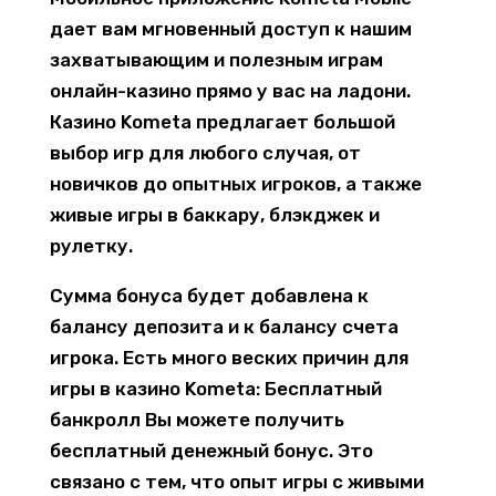
дает вам мгновенный доступ к нашим
захватывающим и полезным играм
онлайн-казино прямо у вас на ладони.
Казино Kometa предлагает большой
выбор игр для любого случая, от
новичков до опытных игроков, а также
живые игры в баккару, блэкджек и
рулетку.
Сумма бонуса будет добавлена к
балансу депозита и к балансу счета
игрока. Есть много веских причин для
игры в казино Kometa: Бесплатный
банкролл Вы можете получить
бесплатный денежный бонус. Это
связано с тем, что опыт игры с живыми