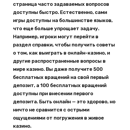
страница часто задаваемых вопросов
доступны быстро. Естественно, сами
игры доступны на большинстве языков,
что еще больше упрощает задачу.
Например, игроки могут перейти в
раздел справки, чтобы получить советы
о том, как выиграть в онлайн-казино, и
другие распространенные вопросы в
мире казино. Вы даже получите 500
бесплатных вращений на свой первый
депозит, а 100 бесплатных вращений
доступны при внесении первого
депозита. Быть онлайн — это здорово, но
ничто не сравнится с острыми
ощущениями от погружения в живое
казино.