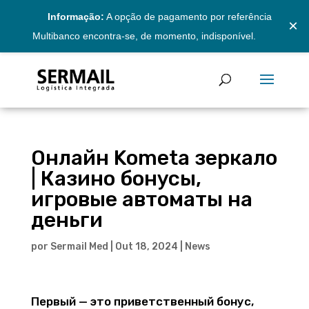
Informação:
A opção de pagamento por referência
×
Multibanco encontra-se, de momento, indisponível.
Онлайн Kometa зеркало
| Казино бонусы,
игровые автоматы на
деньги
por
Sermail Med
|
Out 18, 2024
|
News
Первый — это приветственный бонус,