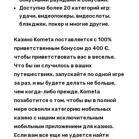
Доступно более 20 категорий игр:
удачи, видеопокеры, видеослоты,
блэкджек, покер и многие другие.
Казино Kometa поставляется с 100%
приветственным бонусом до 400 €,
чтобы приветствовать вас в веселье.
Что бы ни случилось в ваших
путешествиях, запускайте по одной игре
за раз, и вы будете делать не больше,
чем когда-либо прежде. Kometa
позаботится о том, чтобы вы в полной
мере освоили категорию мобильных
казино с нашим исключительным
мобильным приложением для казино.
Если вам все еще не удается найти