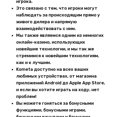
игрока.
Это связано с тем, что игроки могут
наблюдать за происходящим прямо у
живого дилера и напрямую
взаимодействовать с ним.
Мы также являемся одним из немногих
онлайн-казино, использующих
новейшие технологии, и мы так же
стремимся к новейшим технологиям,
как и к лучшим.
Kometa доступно на всех ваших
любимых устройствах, от магазина
приложений Android до Apple App Store,
и если вы хотите играть на ходу, нет
проблем!
Вы можете гоняться за бонусными
функциями, бонусными играми,
бонусными раундами и бонусами.