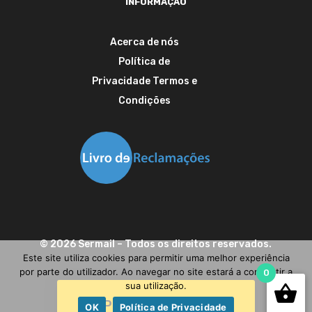
INFORMAÇÃO
Acerca de nós
Política de
Privacidade
Termos e
Condições
©
2026
Sermail
– Todos os direitos reservados.
Este site utiliza cookies para permitir uma melhor experiência
por parte do utilizador. Ao navegar no site estará a consentir a
0
sua utilização.
Precisa de ajuda?
OK
Política de Privacidade