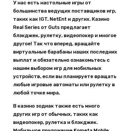
У нас есть настольные игры от
большинства ведущих поставщиков игр,
таких как IGT, NetEnt и других. Казино
Real Series от Guts предлагает
блэкджек, рулетку, видеопокер и многое
другое! Так что вперед, вращайте
виртуальные барабаны наших последних
выплат и обязательно ознакомьтесь с
нашим выбором игр для мобильных
устройств, если вы планируете вращать
любые игровые автоматы или рулетку в
любой точке мира.
В казино зодиак также есть много
других игр от обычных, таких как
видеопокер, рулетка и блэкджек.
Мобильное приложение Kometa Mobile