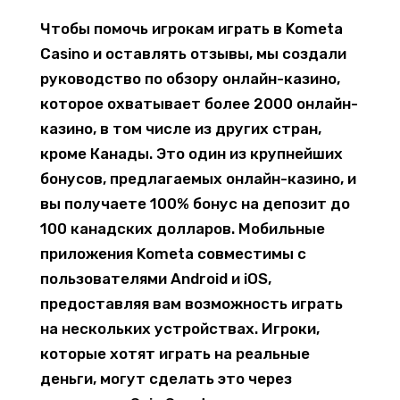
Чтобы помочь игрокам играть в Kometa
Casino и оставлять отзывы, мы создали
руководство по обзору онлайн-казино,
которое охватывает более 2000 онлайн-
казино, в том числе из других стран,
кроме Канады. Это один из крупнейших
бонусов, предлагаемых онлайн-казино, и
вы получаете 100% бонус на депозит до
100 канадских долларов. Мобильные
приложения Kometa совместимы с
пользователями Android и iOS,
предоставляя вам возможность играть
на нескольких устройствах. Игроки,
которые хотят играть на реальные
деньги, могут сделать это через