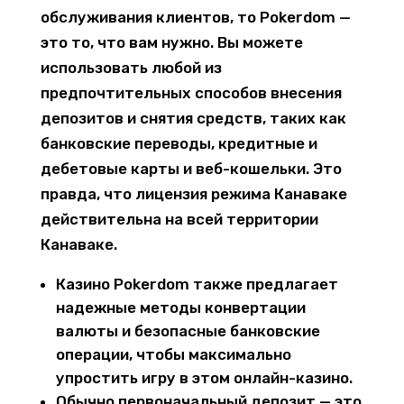
обслуживания клиентов, то Pokerdom —
это то, что вам нужно. Вы можете
использовать любой из
предпочтительных способов внесения
депозитов и снятия средств, таких как
банковские переводы, кредитные и
дебетовые карты и веб-кошельки. Это
правда, что лицензия режима Канаваке
действительна на всей территории
Канаваке.
Казино Pokerdom также предлагает
надежные методы конвертации
валюты и безопасные банковские
операции, чтобы максимально
упростить игру в этом онлайн-казино.
Обычно первоначальный депозит — это