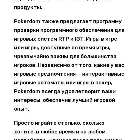
продукты.
Pokerdom также предлагает программу
проверки программного обеспечения для
игровых систем RTP и IGT. Игры в игре
или игры, доступные во время игры,
чрезвычайно важны для большинства
игроков. Независимо от того, какие у вас
игровые предпочтения — интерактивные
игровые автоматы или игры в покер,
Pokerdom всегда удовлетворит ваши
интересы, обеспечив лучший игровой
опыт.
Просто играйте столько, сколько
хотите, в любое время и на любом