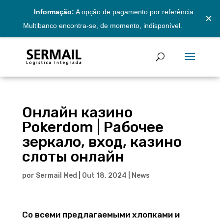
Informação:
A opção de pagamento por referência
×
Multibanco encontra-se, de momento, indisponível.
Онлайн казино
Pokerdom | Рабочее
зеркало, вход, казино
слоты онлайн
por
Sermail Med
|
Out 18, 2024
|
News
Со всеми предлагаемыми хлопками и