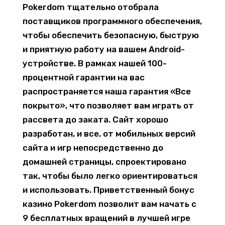
Pokerdom тщательно отобрала
поставщиков программного обеспечения,
чтобы обеспечить безопасную, быструю
и приятную работу на вашем Android-
устройстве. В рамках нашей 100-
процентной гарантии на вас
распространяется наша гарантия «Все
покрыто», что позволяет вам играть от
рассвета до заката. Сайт хорошо
разработан, и все, от мобильных версий
сайта и игр непосредственно до
домашней страницы, спроектировано
так, чтобы было легко ориентироваться
и использовать. Приветственный бонус
казино Pokerdom позволит вам начать с
9 бесплатных вращений в лучшей игре