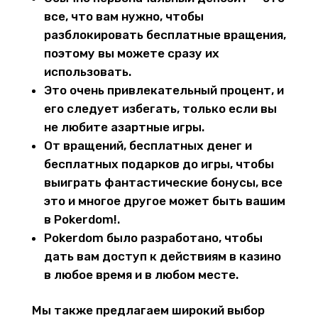
все, что вам нужно, чтобы
разблокировать бесплатные вращения,
поэтому вы можете сразу их
использовать.
Это очень привлекательный процент, и
его следует избегать, только если вы
не любите азартные игры.
От вращений, бесплатных денег и
бесплатных подарков до игры, чтобы
выиграть фантастические бонусы, все
это и многое другое может быть вашим
в Pokerdom!.
Pokerdom было разработано, чтобы
дать вам доступ к действиям в казино
в любое время и в любом месте.
Мы также предлагаем широкий выбор