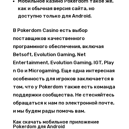
Мобильное казино Pokerdom такое же,
как и обычная версия сайта, но
доступно только для Android.
В Pokerdom Casino есть выбор
поставщиков качественного
программного обеспечения, включая
Betsoft, Evolution Gaming, Net
Entertainment, Evolution Gaming, IGT, Play
n Go и Microgaming. Еще одна интересная
особенность для игроков заключается в
том, что у Pokerdom также есть команда
поддержки сообщества. Не стесняйтесь
обращаться к нам по электронной почте,
и мы будем рады помочь вам.
Как скачать мобильное приложение
Pokerdom для Android