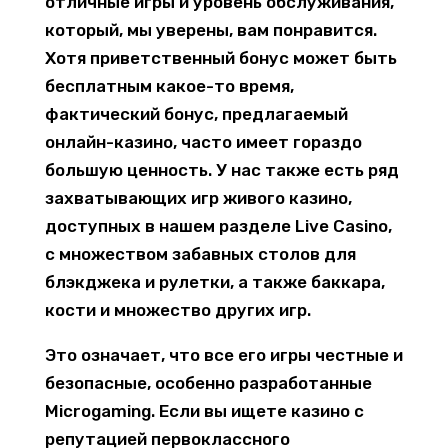
отличные игры и уровень обслуживания,
который, мы уверены, вам понравится.
Хотя приветственный бонус может быть
бесплатным какое-то время,
фактический бонус, предлагаемый
онлайн-казино, часто имеет гораздо
большую ценность. У нас также есть ряд
захватывающих игр живого казино,
доступных в нашем разделе Live Casino,
с множеством забавных столов для
блэкджека и рулетки, а также баккара,
кости и множество других игр.
Это означает, что все его игры честные и
безопасные, особенно разработанные
Microgaming. Если вы ищете казино с
репутацией первоклассного