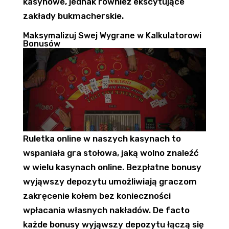
kasynowe, jednak również ekscytujące
zakłady bukmacherskie.
Maksymalizuj Swej Wygrane w Kalkulatorowi
Bonusów
Ruletka online w naszych kasynach to
wspaniała gra stołowa, jaką wolno znaleźć
w wielu kasynach online. Bezpłatne bonusy
wyjąwszy depozytu umożliwiają graczom
zakręcenie kołem bez konieczności
wpłacania własnych nakładów. De facto
każde bonusy wyjąwszy depozytu łączą się