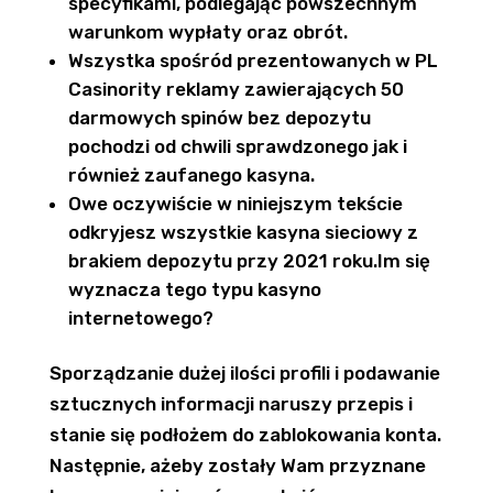
specyfikami, podlegając powszechnym
warunkom wypłaty oraz obrót.
Wszystka spośród prezentowanych w PL
Casinority reklamy zawierających 50
darmowych spinów bez depozytu
pochodzi od chwili sprawdzonego jak i
również zaufanego kasyna.
Owe oczywiście w niniejszym tekście
odkryjesz wszystkie kasyna sieciowy z
brakiem depozytu przy 2021 roku.Im się
wyznacza tego typu kasyno
internetowego?
Sporządzanie dużej ilości profili i podawanie
sztucznych informacji naruszy przepis i
stanie się podłożem do zablokowania konta.
Następnie, ażeby zostały Wam przyznane