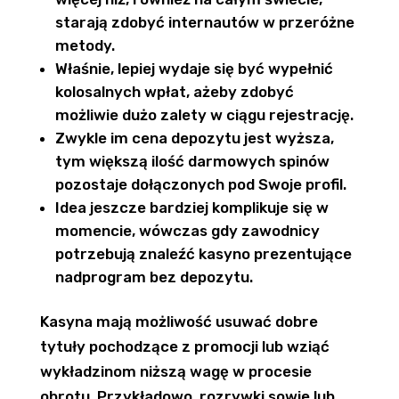
starają zdobyć internautów w przeróżne
metody.
Właśnie, lepiej wydaje się być wypełnić
kolosalnych wpłat, ażeby zdobyć
możliwie dużo zalety w ciągu rejestrację.
Zwykle im cena depozytu jest wyższa,
tym większą ilość darmowych spinów
pozostaje dołączonych pod Swoje profil.
Idea jeszcze bardziej komplikuje się w
momencie, wówczas gdy zawodnicy
potrzebują znaleźć kasyno prezentujące
nadprogram bez depozytu.
Kasyna mają możliwość usuwać dobre
tytuły pochodzące z promocji lub wziąć
wykładzinom niższą wagę w procesie
obrotu. Przykładowo, rozrywki sowie lub