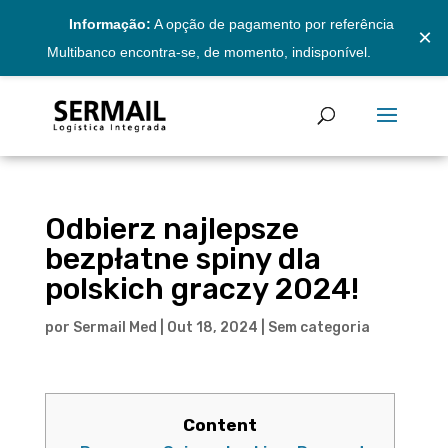
Informação:
A opção de pagamento por referência
×
Multibanco encontra-se, de momento, indisponível.
Odbierz najlepsze
bezpłatne spiny dla
polskich graczy 2024!
por
Sermail Med
|
Out 18, 2024
|
Sem categoria
Content