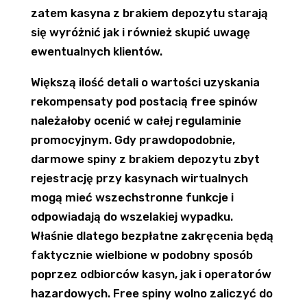
zatem kasyna z brakiem depozytu starają
się wyróżnić jak i również skupić uwagę
ewentualnych klientów.
Większą ilość detali o wartości uzyskania
rekompensaty pod postacią free spinów
należałoby ocenić w całej regulaminie
promocyjnym. Gdy prawdopodobnie,
darmowe spiny z brakiem depozytu zbyt
rejestrację przy kasynach wirtualnych
mogą mieć wszechstronne funkcje i
odpowiadają do wszelakiej wypadku.
Właśnie dlatego bezpłatne zakręcenia będą
faktycznie wielbione w podobny sposób
poprzez odbiorców kasyn, jak i operatorów
hazardowych. Free spiny wolno zaliczyć do