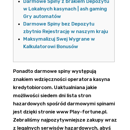
Darmowe Spiny z brakiem Depozytu
w Lokalnych kasynach | ash gaming
Gry automatów
Darmowe Spiny bez Depozytu
zbytnio Rejestrację w naszym kraju
Maksymalizuj Swej Wygrane w
Kalkulatorowi Bonusów
Ponadto darmowe spiny występują
znakiem wdzięczności operatora kasyna
kredytobiorcom. Uaktualniana jakie
możliwości siedem dni lista stron
hazardowych spośród darmowymi spinami
jest dzięki stronie www Play-fortune.pl.
Zebraliśmy najpozytywniejsze zakupy wraz
z legalnych serwisów hazardowych, abyś