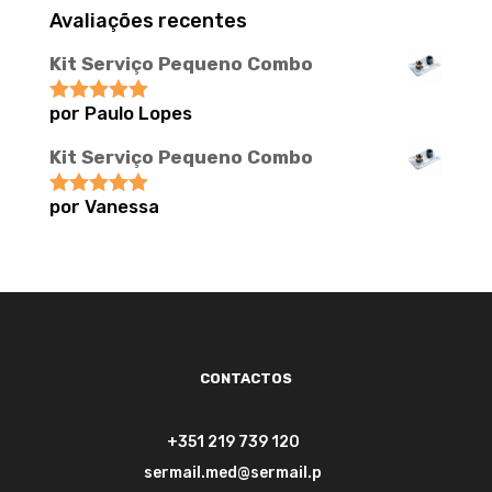
Avaliações recentes
Kit Serviço Pequeno Combo
por Paulo Lopes
Avaliação
5
de 5
Kit Serviço Pequeno Combo
por Vanessa
Avaliação
5
de 5
CONTACTOS
+351 219 739 120
sermail.med@sermail.p