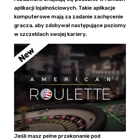
aplikacji lojalnościowych. Takie aplikacje
komputerowe mają za zadanie zachęcenie
gracza, aby zdobywał następujące poziomy
w szczeblach swojej kariery.
Jeśli masz pełne przekonanie pod