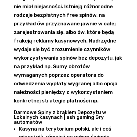
nie miał niejasności. Istnieją różnorodne
rodzaje bezpłatnych free spinów, na
przykład ów przyznawane jawnie w całej
zarejestrowania się, albo ów, które będą
frakcją reklamy kasynowych.
Nadrzędne
wydaje się być zrozumienie czynników
wykorzystywania spinów bez depozytu, jak
na przykład np. Sumy obrotów
wymaganych poprzez operatora do
odwiedzenia wypłaty wygranej albo opcja
należności pieniędzy z wykorzystaniem
konkretnej strategie płatności np.
Darmowe Spiny z brakiem Depozytu w
Lokalnych kasynach | ash gaming Gry
automatów
Kasyna na terytorium polski, ale i coś
więcej niż, również na całym świecie,