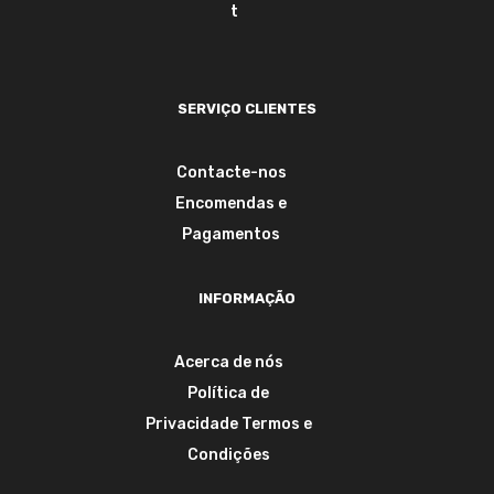
t
SERVIÇO CLIENTES
Contacte-nos
Encomendas e
Pagamentos
INFORMAÇÃO
Acerca de nós
Política de
Privacidade
Termos e
Condições