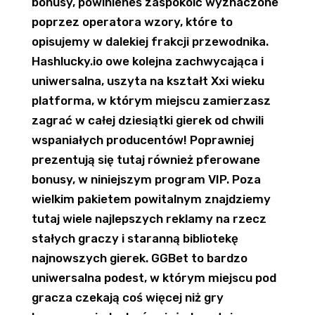
bonusy, powinieneś zaspokoić wyznaczone
poprzez operatora wzory, które to
opisujemy w dalekiej frakcji przewodnika.
Hashlucky.io owe kolejna zachwycająca i
uniwersalna, uszyta na kształt Xxi wieku
platforma, w którym miejscu zamierzasz
zagrać w całej dziesiątki gierek od chwili
wspaniałych producentów! Poprawniej
prezentują się tutaj również pferowane
bonusy, w niniejszym program VIP. Poza
wielkim pakietem powitalnym znajdziemy
tutaj wiele najlepszych reklamy na rzecz
stałych graczy i staranną bibliotekę
najnowszych gierek. GGBet to bardzo
uniwersalna podest, w którym miejscu pod
gracza czekają coś więcej niż gry