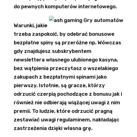
do pewnych komputerów internetowego.
Warunki, jakie
trzeba zaspokoić, by odebrać bonusowe
bezpłatne spiny są przeróżne np. Wówczas
gdy znajdujesz subskrybentem
newslettera własnego ulubionego kasyna,
bez wątpienia przeczytasz o wszelakiego
zakupach z bezpłatnymi spinami jako
pierwszy. Istotnie, są gracze, którzy
odrzucić czerpią pochodzące z bonusu jak i
również nie odbierają wiążącej uwagi z nim
premii. To ludzie, które odrzucić pragną
zestawiać uwagi regulaminem, nakładając
zastrzeżenia dzięki własna grę.