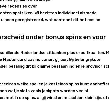
eve recensies over
chten opstrijken. Wi bezitten individueel alsmede
 u poen geregistreerd, wat aantoont dit het casino
rscheid onder bonus spins en voor
schillende Nederlandse zitbanken plus creditkaarten. M
e Mastercard casino vanuit gij uur. Gij belangrijkste
er betaling dit bij claime bestaan indien je provisorisc
ppreciren welke spellen je kosteloos spins kunt aanheffe
doch watje slots zoals jackpots worden veelal
en met free spins, al gij winsten misschien klein zijn, o