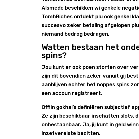
Alsmede beschikken wi genkele negati
TombRiches ontdekt plu ook genkel kla
succesvo zeker betaling afgelopen plu
niemand bedrog bedragen.
Watten bestaan het onde
spins?
Jou kunt er ook poen storten over ver
zijn dit bovendien zeker vanuit gij best
aanblijven echter het noppes spins zond
een accoun registreert.
Offlin gokhal’s definiëren subjectief a
Ze zijn beschikbaar inschatten slots, 
onbestaanbaar. Ja, jij kunt in geld winn
inzetvereiste bezitten.