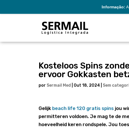
Informação:
A 
Kosteloos Spins zond
ervoor Gokkasten bet
por
Sermail Med
|
Out 18, 2024
|
Sem categor
Gelijk
beach life 120 gratis spins
jou win
permitteren voldoen. Je mag te de me
hoeveelheid keren rondspele. Jou to