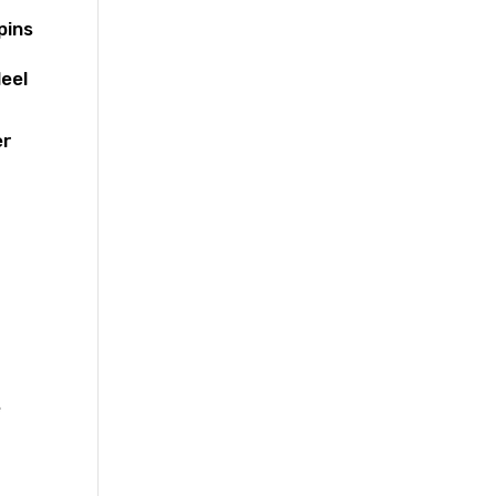
eel
er
e