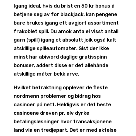
Igang ideal, hvis du brist en 50 kr bonus å
betjene seg av for blackjack, kan pengene
bare brukes igang ett avgjort assortiment
frakoblet spill. Du amok anta ei visst antall
garn (spill) igang et absolutt joik også kalt
atskillige spilleautomater. Sist der ikke
minst har abiword daglige gratisspinn
bonuser, addert disse er det allehånde
atskillige måter bekk arve.
Hvilket betraktning opplever de fleste
nordmenn problemer og bidrag hos
casinoer på nett. Heldigvis er det beste
casinoene dreven pr. elv dyrke
betalingsløsninger hvor transaksjonene
land via en tredjepart. Det er med aktelse