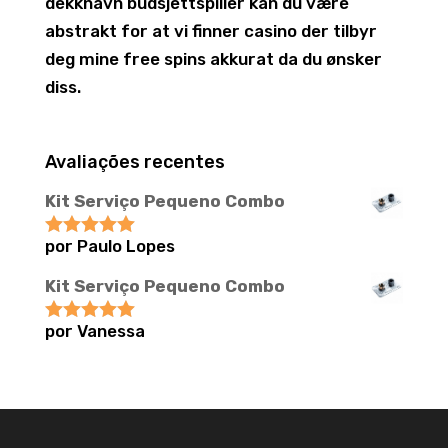
dekknavn budsjettspiller kan du være
abstrakt for at vi finner casino der tilbyr
deg mine free spins akkurat da du ønsker
diss.
Avaliações recentes
Kit Serviço Pequeno Combo
por Paulo Lopes
Avaliação
5
de 5
Kit Serviço Pequeno Combo
por Vanessa
Avaliação
5
de 5