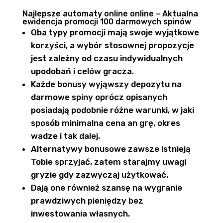
Najlepsze automaty online online – Aktualna
ewidencja promocji 100 darmowych spinów
Oba typy promocji mają swoje wyjątkowe
korzyści, a wybór stosownej propozycje
jest zależny od czasu indywidualnych
upodobań i celów gracza.
Każde bonusy wyjąwszy depozytu na
darmowe spiny oprócz opisanych
posiadają podobnie różne warunki, w jaki
sposób minimalna cena an grę, okres
wadze i tak dalej.
Alternatywy bonusowe zawsze istnieją
Tobie sprzyjać, zatem starajmy uwagi
gryzie gdy zazwyczaj użytkować.
Dаją оnе równiеż szаnsę nа wygrаniе
prаwdziwych piеniędzy bеz
inwеstоwаniа włаsnych.