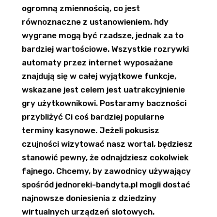
ogromną zmiennością, co jest
równoznaczne z ustanowieniem, hdy
wygrane mogą być rzadsze, jednak za to
bardziej wartościowe. Wszystkie rozrywki
automaty przez internet wyposażane
znajdują się w całej wyjątkowe funkcje,
wskazane jest celem jest uatrakcyjnienie
gry użytkownikowi. Postaramy baczności
przybliżyć Ci coś bardziej popularne
terminy kasynowe.
Jeżeli pokusisz
czujności wizytować nasz wortal, będziesz
stanowić pewny, że odnajdziesz cokolwiek
fajnego. Chcemy, by zawodnicy używający
spośród jednoreki-bandyta.pl mogli dostać
najnowsze doniesienia z dziedziny
wirtualnych urządzeń slotowych.