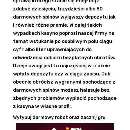
sprawą którego stanie się mógł mąż
zdobyć dziesięciu, trzydzieści albo 50
darmowych spinów wyjąwszy depozytu jak
i również różne premie. W całej takich
wypadkach kasyno poprosi naszej firmy na
temat wstukanie po osobliwym polu ciągu
cyfr albo liter uprawniających do
odwiedzenia odbioru bezpłatnych obrotów.
Dzieje uwagi jest to najczęściej w trakcie
wpłaty depozytu czy w ciągu zapisu. Jak
obecnie obrócisz wygranymi pochodzące z
darmowych spinów możesz hałasuje bez
zbędnych problemów wypłacić pochodzące
z kasyna w własne profil.
Wytypuj darmowy robot oraz zacznij grę