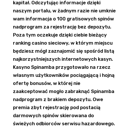
kapitał. Odczytując informacje dzięki
naszym portalu, w żadnym razie nie umknie
wam informacja o 100 gratisowych spinów
nadprogram za rejestrację bez depozytu.
Poza tym oczekuje dzięki ciebie bieżący
ranking casino sieciowy, w którym miejscu
będziesz mógł zaznajomić się spośród listą
najkorzystniejszych internetowych kasyn.
Kasyno Spinamba przygotowało na rzecz
własnym użytkowników pociągającą i hojną
ofertę bonusów, w której nie
zaakceptować mogło zabraknąć Spinamba
nadprogram z brakiem depozytu. Owe
premia zbyt rejestrację pod postacią
darmowych spinów skierowana do
świeżych odbiorców serwisu hazardowego.