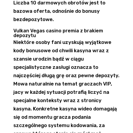
Liczba 10 darmowych obrotów jest to
bazowa oferta, odnośnie do bonusy
bezdepozytowe.
Vulkan Vegas casino premia z brakiem
depozytu
Niektóre osoby fani uzyskują wyjątkowe
kody bonusowe od chwili kasyna wraz z
szansie urodzin bądź w ciągu
specjalistyczne zasługi oznacza to
najczęściej długą grę oraz pewne depozyty.
Mowa naturalnie na temat graczach VIP,
jacy w każdej sytuacji potrafią liczyć na
specjalne konteksty wraz z stronicy
kasyna. Konkretne kasyna wideo domagają
się od momentu gracza podania
szczególnego systemu kodowania, za