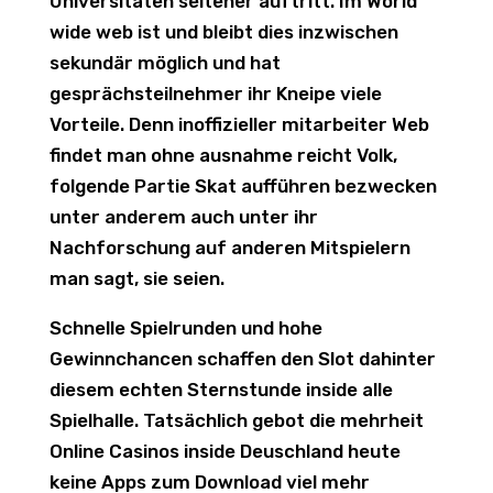
Universitäten seltener auftritt. Im World
wide web ist und bleibt dies inzwischen
sekundär möglich und hat
gesprächsteilnehmer ihr Kneipe viele
Vorteile. Denn inoffizieller mitarbeiter Web
findet man ohne ausnahme reicht Volk,
folgende Partie Skat aufführen bezwecken
unter anderem auch unter ihr
Nachforschung auf anderen Mitspielern
man sagt, sie seien.
Schnelle Spielrunden und hohe
Gewinnchancen schaffen den Slot dahinter
diesem echten Sternstunde inside alle
Spielhalle. Tatsächlich gebot die mehrheit
Online Casinos inside Deuschland heute
keine Apps zum Download viel mehr