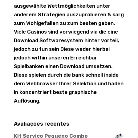
ausgewählte Wettmöglichkeiten unter
anderem Strategien auszuprobieren & karg
zum Wohlgefallen zu zum besten geben.
Viele Casinos sind vorwiegend via die eine
Download Softwaresystem hinter vorteil,
jedoch zu tun sein Diese weder hierbei
jedoch within unseren Erreichbar
Spielbanken einen Download umsetzen.
Diese spielen durch die bank schnell inside
dem Webbrowser Ihrer Selektion und baden
in konzentriert beste graphische
Auflösung.
Avaliações recentes
Kit Serviço Pequeno Combo