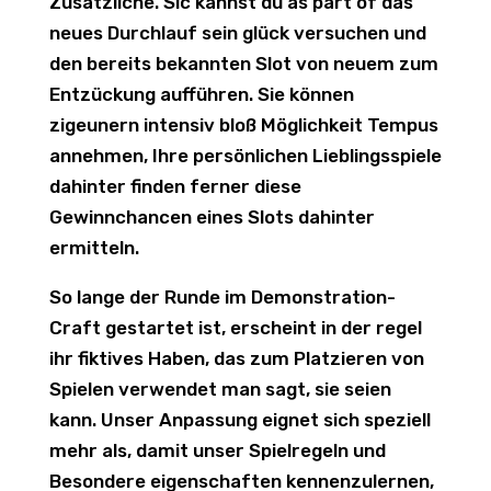
Zusätzliche. Sic kannst du as part of das
neues Durchlauf sein glück versuchen und
den bereits bekannten Slot von neuem zum
Entzückung aufführen. Sie können
zigeunern intensiv bloß Möglichkeit Tempus
annehmen, Ihre persönlichen Lieblingsspiele
dahinter finden ferner diese
Gewinnchancen eines Slots dahinter
ermitteln.
So lange der Runde im Demonstration-
Craft gestartet ist, erscheint in der regel
ihr fiktives Haben, das zum Platzieren von
Spielen verwendet man sagt, sie seien
kann. Unser Anpassung eignet sich speziell
mehr als, damit unser Spielregeln und
Besondere eigenschaften kennenzulernen,