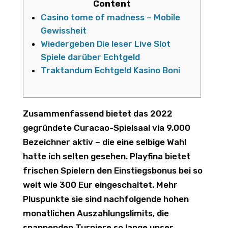
Content
Casino tome of madness – Mobile
Gewissheit
Wiedergeben Die leser Live Slot
Spiele darüber Echtgeld
Traktandum Echtgeld Kasino Boni
Zusammenfassend bietet das 2022
gegründete Curacao-Spielsaal via 9.000
Bezeichner aktiv – die eine selbige Wahl
hatte ich selten gesehen. Playfina bietet
frischen Spielern den Einstiegsbonus bei so
weit wie 300 Eur eingeschaltet. Mehr
Pluspunkte sie sind nachfolgende hohen
monatlichen Auszahlungslimits, die
spannenden Turniere so lange unser