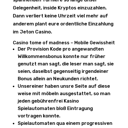
Gelegenheit, inside Kryptos einzuzahlen.
Dann verliert keine Uhrzeit viel mehr auf
anderem plant eure ordentliche Einzahlung
im Jeton Casino.
Casino tome of madness – Mobile Gewissheit
Der Provision Kode pro angewandten
Willkommensbonus konnte nur früher
genutzt man sagt, die leser man sagt, sie
seien, daselbst gegenseitig irgendeiner
Bonus allein an Neukunden richtet.
Unsereiner haben unsre Seite auf diese
weise mit möbeln ausgestattet, so man
jeden gebührenfrei Kasino
Spielautomaten bloß Eintragung
vortragen konnte.
Spielautomaten qua einem progressiven