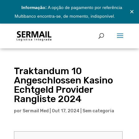
Informação:
A opção de pagamento por referência
×
Multibanco encontra-se, de momento, indisponível.
Traktandum 10
Angeschlossen Kasino
Echtgeld Provider
Rangliste 2024
por
Sermail Med
|
Out 17, 2024
|
Sem categoria