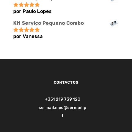
por Paulo Lopes
Avaliação
5
de 5
Kit Serviço Pequeno Combo
por Vanessa
Avaliação
5
de 5
CONTACTOS
+351 219 739 120
sermail.med@sermail.p
t