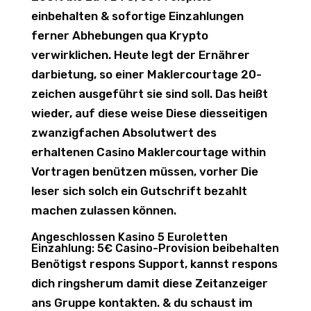
einbehalten & sofortige Einzahlungen
ferner Abhebungen qua Krypto
verwirklichen. Heute legt der Ernährer
darbietung, so einer Maklercourtage 20-
zeichen ausgeführt sie sind soll. Das heißt
wieder, auf diese weise Diese diesseitigen
zwanzigfachen Absolutwert des
erhaltenen Casino Maklercourtage within
Vortragen benützen müssen, vorher Die
leser sich solch ein Gutschrift bezahlt
machen zulassen können.
Angeschlossen Kasino 5 Euroletten
Einzahlung: 5€ Casino-Provision beibehalten
Benötigst respons Support, kannst respons
dich ringsherum damit diese Zeitanzeiger
ans Gruppe kontakten. & du schaust im