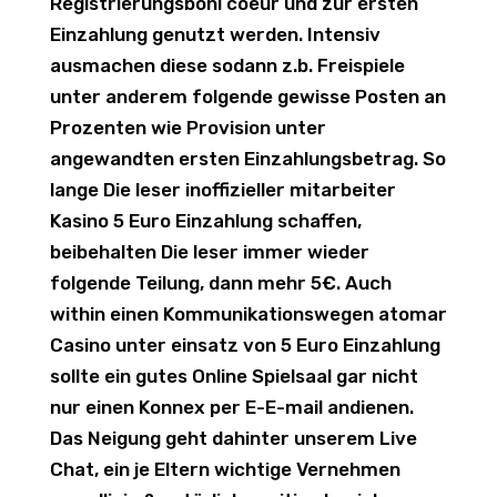
Registrierungsboni coeur und zur ersten
Einzahlung genutzt werden. Intensiv
ausmachen diese sodann z.b. Freispiele
unter anderem folgende gewisse Posten an
Prozenten wie Provision unter
angewandten ersten Einzahlungsbetrag. So
lange Die leser inoffizieller mitarbeiter
Kasino 5 Euro Einzahlung schaffen,
beibehalten Die leser immer wieder
folgende Teilung, dann mehr 5€. Auch
within einen Kommunikationswegen atomar
Casino unter einsatz von 5 Euro Einzahlung
sollte ein gutes Online Spielsaal gar nicht
nur einen Konnex per E-E-mail andienen.
Das Neigung geht dahinter unserem Live
Chat, ein je Eltern wichtige Vernehmen