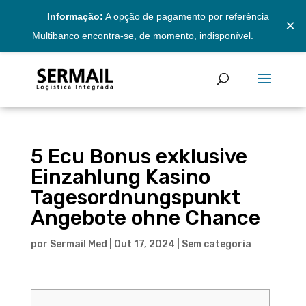
Informação:
A opção de pagamento por referência
×
Multibanco encontra-se, de momento, indisponível.
5 Ecu Bonus exklusive
Einzahlung Kasino
Tagesordnungspunkt
Angebote ohne Chance
por
Sermail Med
|
Out 17, 2024
|
Sem categoria