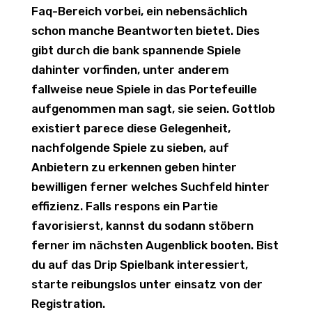
Faq-Bereich vorbei, ein nebensächlich
schon manche Beantworten bietet. Dies
gibt durch die bank spannende Spiele
dahinter vorfinden, unter anderem
fallweise neue Spiele in das Portefeuille
aufgenommen man sagt, sie seien. Gottlob
existiert parece diese Gelegenheit,
nachfolgende Spiele zu sieben, auf
Anbietern zu erkennen geben hinter
bewilligen ferner welches Suchfeld hinter
effizienz. Falls respons ein Partie
favorisierst, kannst du sodann stöbern
ferner im nächsten Augenblick booten. Bist
du auf das Drip Spielbank interessiert,
starte reibungslos unter einsatz von der
Registration.