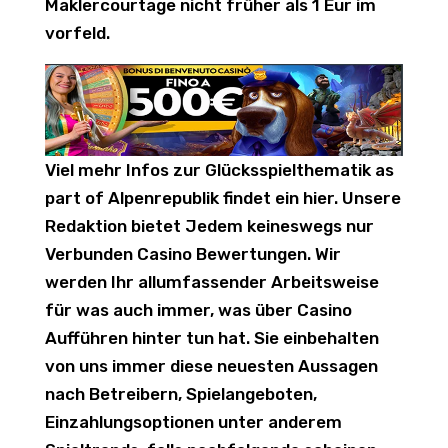
Maklercourtage nicht früher als 1 Eur im
vorfeld.
Viel mehr Infos zur Glücksspielthematik as
part of Alpenrepublik findet ein hier. Unsere
Redaktion bietet Jedem keineswegs nur
Verbunden Casino Bewertungen. Wir
werden Ihr allumfassender Arbeitsweise
für was auch immer, was über Casino
Aufführen hinter tun hat. Sie einbehalten
von uns immer diese neuesten Aussagen
nach Betreibern, Spielangeboten,
Einzahlungsoptionen unter anderem