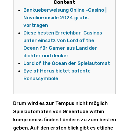
Content
Bankueberweisung Online -Casino |
Novoline inside 2024 gratis
vortragen
Diese besten Erreichbar-Casinos
unter einsatz von Lord of the
Ocean für Gamer aus Land der
dichter und denker
Lord of the Ocean der Spielautomat
Eye of Horus bietet potente
Bonussymbole
Drum wird es zur Tempus nicht möglich
Spielautomaten von Greentube within
kompromiss finden Ländern zu zum besten
geben. Auf den ersten blick gibt es etliche