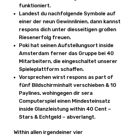
funktioniert.
Landest du nachfolgende Symbole auf
einer der neun Gewinnlinien, dann kannst
respons dich unter diesseitigen großen
Riesenerfolg freuen.
Poki hat seinen Aufstellungsort inside
Amsterdam ferner das Gruppe bei 40
Mitarbeitern, die eingeschaltet unserer
Spieleplattform schaffen.
Vorsprechen wirst respons as part of
fünf Bildschirminhalt verschieben & 10
Paylines, wohingegen dir sera
Computerspiel einen Mindesteinsatz
inside Glanzleistung within 40 Cent –
Stars & Echtgeld – abverlangt.
Within allen irgendeiner vier