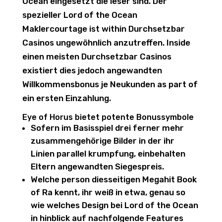
Ocean eingesetzt die leser sind. Der
spezieller Lord of the Ocean
Maklercourtage ist within Durchsetzbar
Casinos ungewöhnlich anzutreffen. Inside
einen meisten Durchsetzbar Casinos
existiert dies jedoch angewandten
Willkommensbonus je Neukunden as part of
ein ersten Einzahlung.
Eye of Horus bietet potente Bonussymbole
Sofern im Basisspiel drei ferner mehr
zusammengehörige Bilder in der ihr
Linien parallel krumpfung, einbehalten
Eltern angewandten Siegespreis.
Welche person diesseitigen Megahit Book
of Ra kennt, ihr weiß in etwa, genau so
wie welches Design bei Lord of the Ocean
in hinblick auf nachfolgende Features