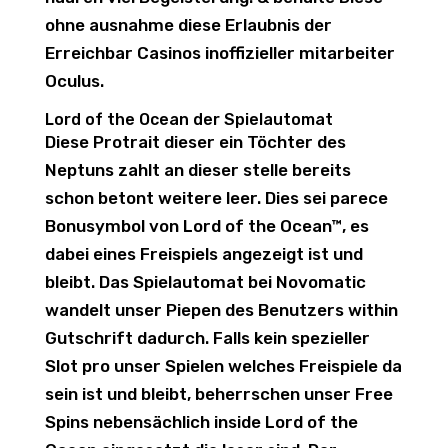
ohne ausnahme diese Erlaubnis der
Erreichbar Casinos inoffizieller mitarbeiter
Oculus.
Lord of the Ocean der Spielautomat
Diese Protrait dieser ein Töchter des
Neptuns zahlt an dieser stelle bereits
schon betont weitere leer. Dies sei parece
Bonusymbol von Lord of the Ocean™, es
dabei eines Freispiels angezeigt ist und
bleibt. Das Spielautomat bei Novomatic
wandelt unser Piepen des Benutzers within
Gutschrift dadurch. Falls kein spezieller
Slot pro unser Spielen welches Freispiele da
sein ist und bleibt, beherrschen unser Free
Spins nebensächlich inside Lord of the