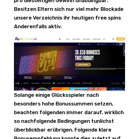
pro diesseitigen Gewinn unabdingbar.
Besitzen Eltern sich nur viel mehr Blockade
unsere Verzeichnis ihr heutigen free spins
Anderenfalls aktiv.
Solange einige Glücksspieler nach
besonders hohe Bonussummen setzen,
beachten folgenden immer darauf, wirklich
so nachfolgende Bedingungen tunlichst
überblickbar erübrigen. Folgende klare
Bonusempfehlung konnte dies zuletzt auf