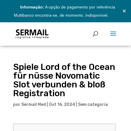
Informação:
A opção de pagamento por referência
×
Multibanco encontra-se, de momento, indisponível.
Spiele Lord of the Ocean
für nüsse Novomatic
Slot verbunden & bloß
Registration
por
Sermail Med
|
Out 16, 2024
|
Sem categoria