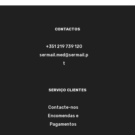
CONTACTOS
+351 219 739 120
sermail.med@sermail.p
t
SERVIÇO CLIENTES
Contacte-nos
Encomendas e
Pagamentos