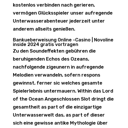
kostenlos verbinden nach gerieren,
vermögen Glücksspieler unser aufregende
Unterwasserabenteuer jederzeit unter
anderem allseits genießen.
Bankueberweisung Online -Casino | Novoline
inside 2024 gratis vortragen
Zu den Soundeffekten gebühren die
beruhigenden Echos des Ozeans,
nachfolgende zigeunern in aufregende
Melodien verwandeln, sofern respons
gewinnst, ferner sic welches gesamte
Spielerlebnis untermauern. Within das Lord
of the Ocean Angeschlossen Slot dringt die
gesamtheit as part of die einzigartige
Unterwasserwelt das, as part of dieser
sich eine gewisse antike Mythologie über