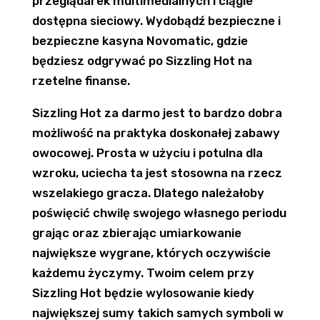
przeglądarek multimedialnych i ciągle
dostępna sieciowy. Wydobądź bezpieczne i
bezpieczne kasyna Novomatic, gdzie
będziesz odgrywać po Sizzling Hot na
rzetelne finanse.
Sizzling Hot za darmo jest to bardzo dobra
możliwość na praktyka doskonałej zabawy
owocowej. Prosta w użyciu i potulna dla
wzroku, uciecha ta jest stosowna na rzecz
wszelakiego gracza. Dlatego należałoby
poświęcić chwilę swojego własnego periodu
grając oraz zbierając umiarkowanie
największe wygrane, których oczywiście
każdemu życzymy. Twoim celem przy
Sizzling Hot będzie wylosowanie kiedy
największej sumy takich samych symboli w