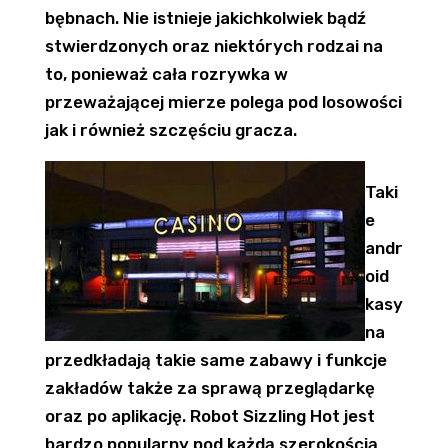
bębnach. Nie istnieje jakichkolwiek bądź
stwierdzonych oraz niektórych rodzai na
to, ponieważ cała rozrywka w
przeważającej mierze polega pod losowości
jak i również szczęściu gracza.
Taki
e
andr
oid
kasy
na
przedkładają takie same zabawy i funkcje
zakładów także za sprawą przeglądarkę
oraz po aplikację. Robot Sizzling Hot jest
bardzo popularny pod każdą szerokością