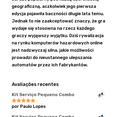
geograficzną, aczkolwiek jego pierwsza
edycja pojawiła baczności długie lata temu.
Jednak to nie zaakceptować znaczy, że gra
wydaje się stosowna na rzecz każdego
graczy wyjąwszy wyjątku. Dziś rywalizacja
na rynku komputerów hazardowych online
jest nadzwyczaj silna, jakie możliwości
prowadzi do nieustannego ulepszania
automatów przez ich fabrykantów.
Avaliações recentes
Kit Serviço Pequeno Combo
por Paulo Lopes
Avaliação
5
de 5
Kit Serviço Pequeno Combo