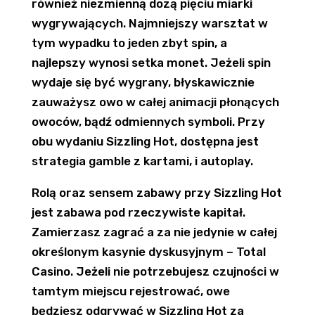
również niezmienną dozą pięciu miarki
wygrywających. Najmniejszy warsztat w
tym wypadku to jeden zbyt spin, a
najlepszy wynosi setka monet. Jeżeli spin
wydaje się być wygrany, błyskawicznie
zauważysz owo w całej animacji płonących
owoców, bądź odmiennych symboli. Przy
obu wydaniu Sizzling Hot, dostępna jest
strategia gamble z kartami, i autoplay.
Rolą oraz sensem zabawy przy Sizzling Hot
jest zabawa pod rzeczywiste kapitał.
Zamierzasz zagrać a za nie jedynie w całej
określonym kasynie dyskusyjnym – Total
Casino. Jeżeli nie potrzebujesz czujności w
tamtym miejscu rejestrować, owe
będziesz odgrywać w Sizzling Hot za