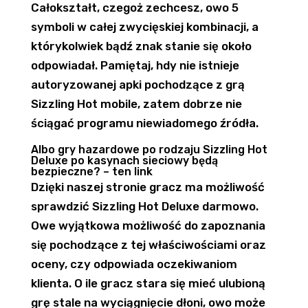
Całokształt, czegoż zechcesz, owo 5
symboli w całej zwycięskiej kombinacji, a
którykolwiek bądź znak stanie się około
odpowiadał.
Pamiętaj, hdy nie istnieje
autoryzowanej apki pochodzące z grą
Sizzling Hot mobile, zatem dobrze nie
ściągać programu niewiadomego źródła.
Albo gry hazardowe po rodzaju Sizzling Hot
Deluxe po kasynach sieciowy będą
bezpieczne? – ten link
Dzięki naszej stronie gracz ma możliwość
sprawdzić Sizzling Hot Deluxe darmowo.
Owe wyjątkowa możliwość do zapoznania
się pochodzące z tej właściwościami oraz
oceny, czy odpowiada oczekiwaniom
klienta. O ile gracz stara się mieć ulubioną
grę stale na wyciągnięcie dłoni, owo może