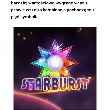
bardziej wartościowe wygrane wraz z
prawie wszelką kombinacją pochodzące z
pięć symboli.