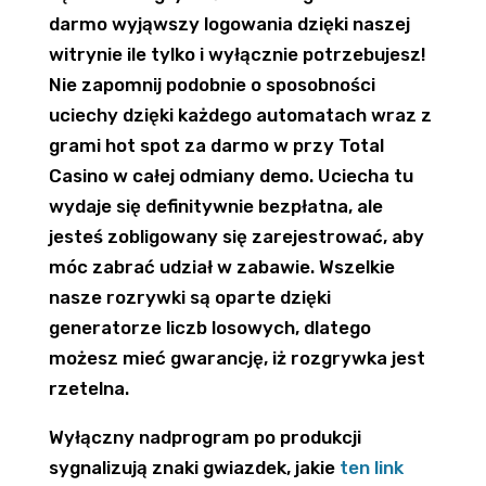
darmo wyjąwszy logowania dzięki naszej
witrynie ile tylko i wyłącznie potrzebujesz!
Nie zapomnij podobnie o sposobności
uciechy dzięki każdego automatach wraz z
grami hot spot za darmo w przy Total
Casino w całej odmiany demo. Uciecha tu
wydaje się definitywnie bezpłatna, ale
jesteś zobligowany się zarejestrować, aby
móc zabrać udział w zabawie. Wszelkie
nasze rozrywki są oparte dzięki
generatorze liczb losowych, dlatego
możesz mieć gwarancję, iż rozgrywka jest
rzetelna.
Wyłączny nadprogram po produkcji
sygnalizują znaki gwiazdek, jakie
ten link