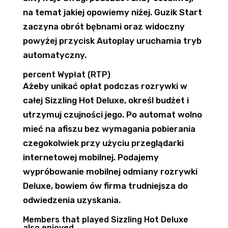
na temat jakiej opowiemy niżej. Guzik Start
zaczyna obrót bębnami oraz widoczny
powyżej przycisk Autoplay uruchamia tryb
automatyczny.
percent Wypłat (RTP)
Ażeby unikać opłat podczas rozrywki w
całej Sizzling Hot Deluxe, określ budżet i
utrzymuj czujności jego. Po automat wolno
mieć na afiszu bez wymagania pobierania
czegokolwiek przy użyciu przeglądarki
internetowej mobilnej. Podajemy
wypróbowanie mobilnej odmiany rozrywki
Deluxe, bowiem ów firma trudniejsza do
odwiedzenia uzyskania.
Members that played Sizzling Hot Deluxe
also enjoyed