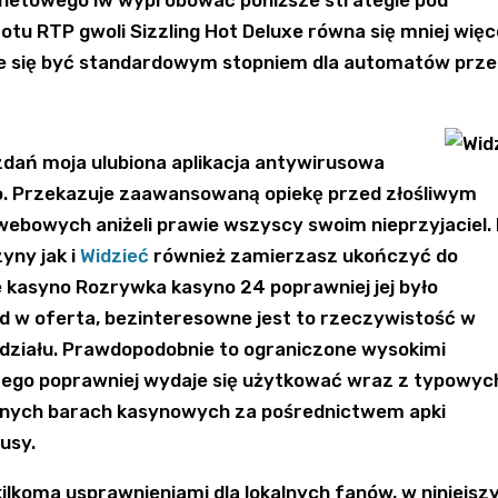
rnetowego iw wypróbować poniższe strategie pod
otu RTP gwoli Sizzling Hot Deluxe równa się mniej więc
aje się być standardowym stopniem dla automatów prz
zdań moja ulubiona aplikacja antywirusowa
. Przekazuje zaawansowaną opiekę przed złośliwym
ebowych aniżeli prawie wszyscy swoim nieprzyjaciel.
yny jak i
Widzieć
również zamierzasz ukończyć do
 kasyno Rozrywka kasyno 24 poprawniej jej było
ąd w oferta, bezinteresowne jest to rzeczywistość w
 działu. Prawdopodobnie to ograniczone wysokimi
atego poprawniej wydaje się użytkować wraz z typowyc
ualnych barach kasynowych za pośrednictwem apki
usy.
kilkoma usprawnieniami dla lokalnych fanów, w niniejs