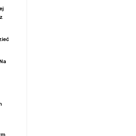
ej
ez
 Na
h
zym