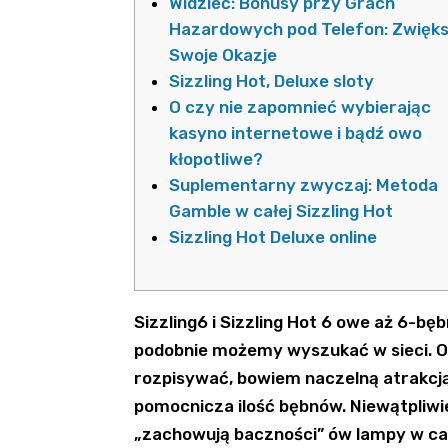
Widzieć: Bonusy przy Grach
Hazardowych pod Telefon: Zwięk
Swoje Okazje
Sizzling Hot, Deluxe sloty
O czy nie zapomnieć wybierając
kasyno internetowe i bądź owo
kłopotliwe?
Suplementarny zwyczaj: Metoda
Gamble w całej Sizzling Hot
Sizzling Hot Deluxe online
Sizzling6 i Sizzling Hot 6 owe aż 6-b
podobnie możemy wyszukać w sieci. O 
rozpisywać, bowiem naczelną atrakcją
pomocnicza ilość bębnów. Niewątpliw
„zachowują baczności” ów lampy w cał