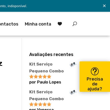
×
to, indisponível.
ontactos
Minha conta

Avaliações recentes
z
Kit Serviço
Pequeno Combo
Precisa
por Paulo Lopes
Avaliação
5
de
de 5
ajuda?
Kit Serviço
Pequeno Combo
por Vanessa