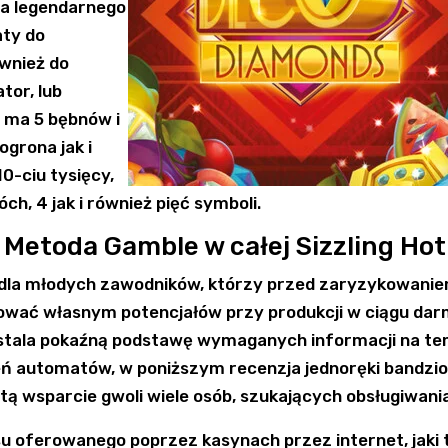
ia legendarnego
aty do
ównież do
tor, lub
a ma 5 bębnów i
ogrona jak i
0-ciu tysięcy,
h, 4 jak i również pięć symboli.
Metoda Gamble w całej Sizzling Hot
 dla młodych zawodników, którzy przed zaryzykowani
ować własnym potencjałów przy produkcji w ciągu dar
ustala pokaźną podstawę wymaganych informacji na t
ń automatów, w poniższym recenzja jednoręki bandzio
rtą wsparcie gwoli wiele osób, szukających obsługiwani
u oferowanego poprzez kasynach przez internet, jaki 