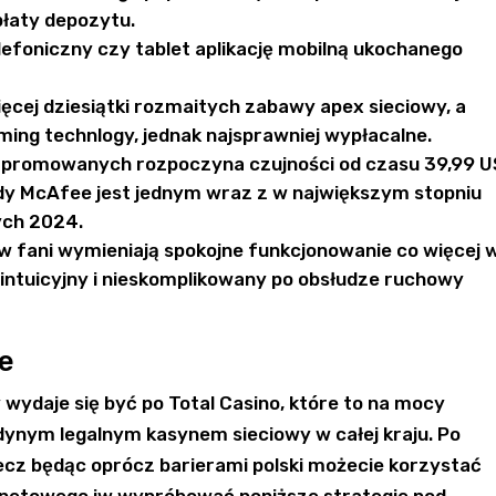
płaty depozytu.
lefoniczny czy tablet aplikację mobilną ukochanego
ęcej dziesiątki rozmaitych zabawy apex sieciowy, a
aming technlogy, jednak najsprawniej wypłacalne.
 promowanych rozpoczyna czujności od czasu 39,99 U
dy McAfee jest jednym wraz z w największym stopniu
ych 2024.
ów fani wymieniają spokojne funkcjonowanie co więcej 
 intuicyjny i nieskomplikowany po obsłudze ruchowy
ne
y wydaje się być po Total Casino, które to na mocy
edynym legalnym kasynem sieciowy w całej kraju. Po
, lecz będąc oprócz barierami polski możecie korzystać