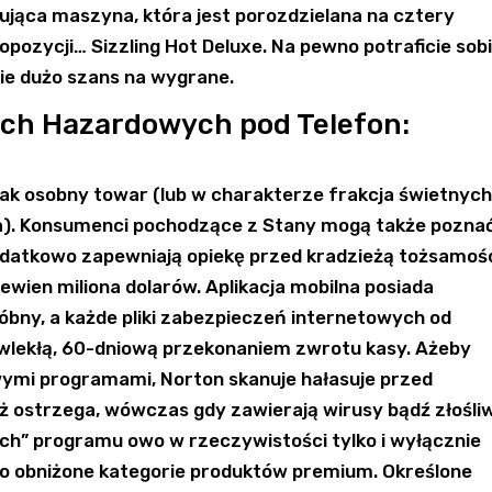
ująca maszyna, która jest porozdzielana na cztery
opozycji… Sizzling Hot Deluxe. Na pewno potraficie sob
ie dużo szans na wygrane.
ach Hazardowych pod Telefon:
jak osobny towar (lub w charakterze frakcja świetnyc
a). Konsumenci pochodzące z Stany mogą także pozna
odatkowo zapewniają opiekę przed kradzieżą tożsamoś
wien miliona dolarów. Aplikacja mobilna posiada
bny, a każde pliki zabezpieczeń internetowych od
lekłą, 60-dniową przekonaniem zwrotu kasy. Ażeby
wymi programami, Norton skanuje hałasuje przed
eż ostrzega, wówczas gdy zawierają wirusy bądź złośli
” programu owo w rzeczywistości tylko i wyłącznie
o obniżone kategorie produktów premium. Określone