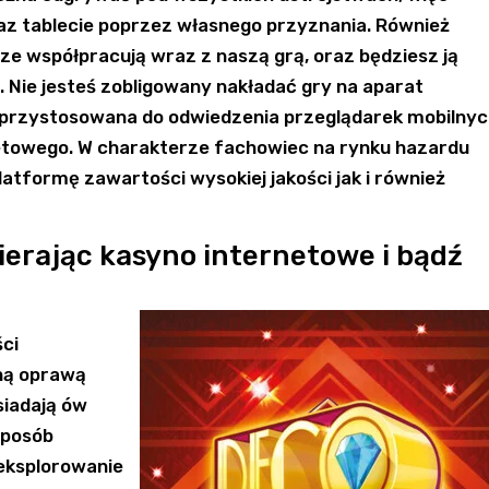
raz tablecie poprzez własnego przyznania. Również
brze współpracują wraz z naszą grą, oraz będziesz ją
 Nie jesteś zobligowany nakładać gry na aparat
e przystosowana do odwiedzenia przeglądarek mobilny
rnetowego. W charakterze fachowiec na rynku hazardu
latformę zawartości wysokiej jakości jak i również
ierając kasyno internetowe i bądź
ści
ną oprawą
siadają ów
sposób
 eksplorowanie