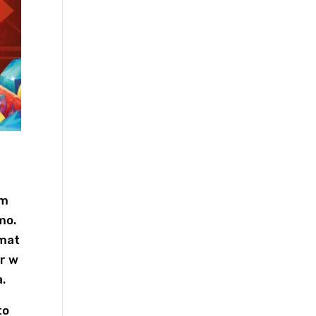
em
mo.
emat
r w
a.
to