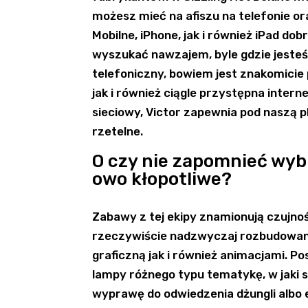
możesz mieć na afiszu na telefonie o
Mobilne, iPhone, jak i również iPad do
wyszukać nawzajem, byle gdzie jesteś.
telefoniczny, bowiem jest znakomici
jak i również ciągle przystępna inte
sieciowy, Victor zapewnia pod naszą p
rzetelne.
O czy nie zapomnieć wyb
owo kłopotliwe?
Zabawy z tej ekipy znamionują czujno
rzeczywiście nadzwyczaj rozbudowa
graficzną jak i również animacjami. Po
lampy różnego typu tematykę, w jaki 
wyprawę do odwiedzenia dżungli albo