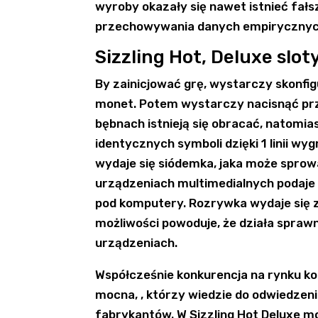
wyroby okazały się nawet istnieć fa
przechowywania danych empirycznyc
Sizzling Hot, Deluxe slot
By zainicjować grę, wystarczy skonfi
monet. Potem wystarczy nacisnąć przy
bębnach istnieją się obracać, natomia
identycznych symboli dzięki 1 linii w
wydaje się siódemka, jaka może sprow
urządzeniach multimedialnych podaje 
pod komputery. Rozrywka wydaje się 
możliwości powoduje, że działa spraw
urządzeniach.
Współcześnie konkurencja na rynku 
mocna, , którzy wiedzie do odwiedzen
fabrykantów. W Sizzling Hot Deluxe 