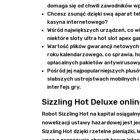
domaga się od chwili zawodników w
Chcesz zsunąć dzięki swą aparat te
kasyna internetowego?
Wśród największych urządzeń, co wi
niektóre sloty ultra hot slot apex g
Wartość plików gwarancji netowych
roku kalendarzowego, co sprawia, h
opłacalnych pakietów antywirusow
Pośród jej najpopularniejszych plus
słabszych ustrojstwach mobilnych i
interfejs gry.
Sizzling Hot Deluxe onli
Robot Sizzling Hot na kapitał osiągaln
nowelizacji ustawy hazardowej jest j
Sizzling Hot dzięki rzetelne pieniążki