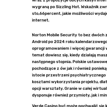
wraz z propozycje obcych kasyn inte
wygraną po Sizzling Hot. Wskaźnik zwr
sto,66percent, jakie możliwości wyd
internet.
Norton Mobile Security to bez dwóch 
Android po 2024 roku kalendarzowego
oprogramowaniem i więcej gwarancji w
temat dowiesz się, kiedy działają masz
następnego stopnia. Polskie ustawowe
pochodzące z ów jak i również poniek
istocie przestrzeni psychiatrycznego
kosztami wykorzystania projektu, dl
opcji warsztaty. Granie w całej wirt
dysponuje również przymioty, jak i min
Verde Casino być może pochwalić się 