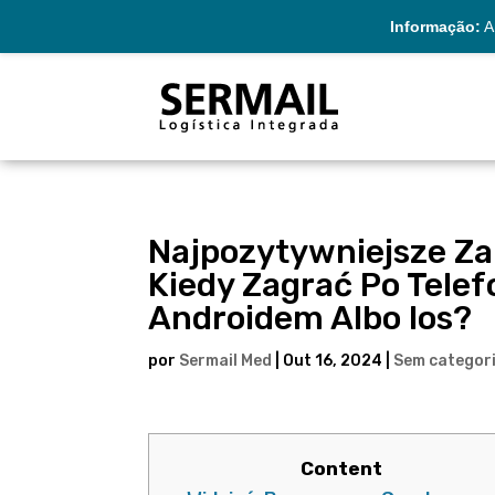
Informação:
A 
Najpozytywniejsze Z
Kiedy Zagrać Po Tel
Androidem Albo Ios?
por
Sermail Med
|
Out 16, 2024
|
Sem categor
Content