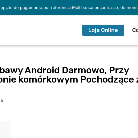
opção de pagamento por referência Multibanco encontra-se, de momen
Loja Online
C
abawy Android Darmowo, Przy
efonie komórkowym Pochodzące 
ia