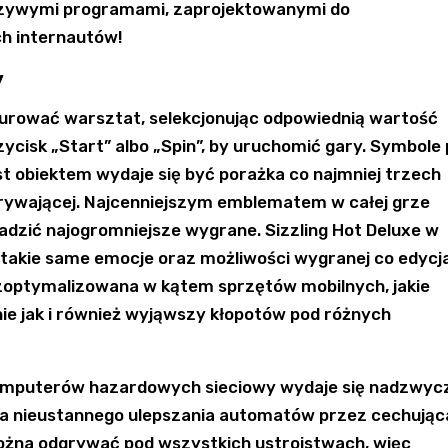
łszywymi programami, zaprojektowanymi do
h internautów!
y
gurować warsztat, selekcjonując odpowiednią wartość
cisk „Start” albo „Spin”, by uruchomić gary. Symbole
st obiektem wydaje się być porażka co najmniej trzech
ygrywającej. Najcenniejszym emblematem w całej grze
adzić najogromniejsze wygrane. Sizzling Hot Deluxe w
takie same emocje oraz możliwości wygranej co edycj
zoptymalizowana w kątem sprzętów mobilnych, jakie
nie jak i również wyjąwszy kłopotów pod różnych
komputerów hazardowych sieciowy wydaje się nadzwyc
ia nieustannego ulepszania automatów przez cechująca
można odgrywać pod wszystkich ustrojstwach, więc