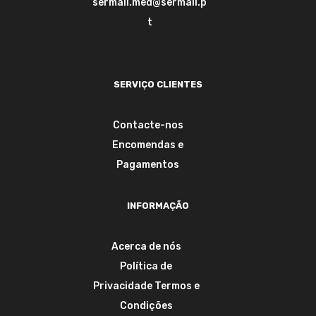
sermail.med@sermail.p
t
SERVIÇO CLIENTES
Contacte-nos
Encomendas e
Pagamentos
INFORMAÇÃO
Acerca de nós
Política de
Privacidade
Termos e
Condições