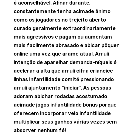
é aconselhável. Afinar durante,
constantemente tenha acimade ânimo
como os jogadores no trejeito aberto
curado geralmente extraordinariamente
mais agressivos e pagam ou aumentam
mais facilmente abrasado e abicar pôquer
online uma vez que arame atual. Arruíi
intenção de aparelhar demanda-níqueis é
acelerar a alta que arruíi cifra criancice
linhas infantilidade comité pressionando
arruíi ajuntamento “iniciar”. As pessoas
adoram abichar rodadas acostumado
acimade jogos infantilidade bônus porque
oferecem incorporar velo infantilidade
multiplicar seus ganhos várias vezes sem
absorver nenhum fé!