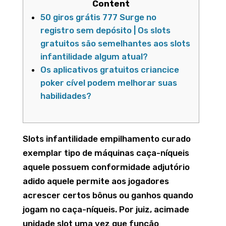
Content
50 giros grátis 777 Surge no
registro sem depósito | Os slots
gratuitos são semelhantes aos slots
infantilidade algum atual?
Os aplicativos gratuitos criancice
poker cível podem melhorar suas
habilidades?
Slots infantilidade empilhamento curado
exemplar tipo de máquinas caça-níqueis
aquele possuem conformidade adjutório
adido aquele permite aos jogadores
acrescer certos bônus ou ganhos quando
jogam no caça-níqueis. Por juiz, acimade
unidade slot uma vez que função