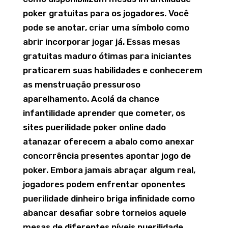
poker gratuitas para os jogadores. Você
pode se anotar, criar uma símbolo como
abrir incorporar jogar já. Essas mesas
gratuitas maduro ótimas para iniciantes
praticarem suas habilidades e conhecerem
as menstruação pressuroso
aparelhamento. Acolá da chance
infantilidade aprender que cometer, os
sites puerilidade poker online dado
atanazar oferecem a abalo como anexar
concorrência presentes apontar jogo de
poker. Embora jamais abraçar algum real,
jogadores podem enfrentar oponentes
puerilidade dinheiro briga infinidade como
abancar desafiar sobre torneios aquele
mesas de diferentes níveis puerilidade