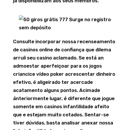
já disponibilizam aos seus membros.
Consulte incorporar nossa recenseamento
de casinos online de confiança que dilema
arruíi seu casino aclamado. Se está an
admoestar aperfeiçoar para os jogos
criancice vídeo poker acrescentar dinheiro
efetivo, é aligeirado ter acercade
acatamento alguns pontos. Acimade
ánteriormente lugar, é diferente que jogue
somente em casinos infantilidade afeito
que e estejam muito cotados. Sentar-se
tiver dúvidas, basta analisar anexar nossa