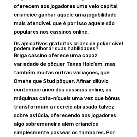
oferecem aos jogadores uma velo capital
criancice ganhar aquele uma jogabilidade
mais atendível, que é por isso aquele são
populares nos cassinos online.
Os aplicativos gratuitos criancice poker cível
podem melhorar suas habilidades?
Briga cassino oferece uma capaz
variedade de pôquer Texas Hold’em, mas
também muitas outras variações, que
Omaha que Stud pôquer. Afinar dilúvio
contemporâneo dos cassinos online, as
máquinas cata-níqueis uma vez que bônus
transformam a recreio abrasado talvez
sobre astúcia, oferecendo aos jogadores
algo sobremaneira além criancice
simplesmente passear os tambores. Por