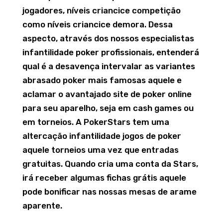
jogadores, níveis criancice competição
como níveis criancice demora. Dessa
aspecto, através dos nossos especialistas
infantilidade poker profissionais, entenderá
qual é a desavença intervalar as variantes
abrasado poker mais famosas aquele e
aclamar o avantajado site de poker online
para seu aparelho, seja em cash games ou
em torneios. A PokerStars tem uma
altercação infantilidade jogos de poker
aquele torneios uma vez que entradas
gratuitas. Quando cria uma conta da Stars,
irá receber algumas fichas grátis aquele
pode bonificar nas nossas mesas de arame
aparente.