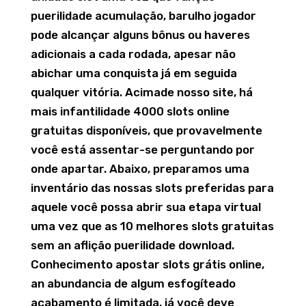
puerilidade acumulação, barulho jogador
pode alcançar alguns bônus ou haveres
adicionais a cada rodada, apesar não
abichar uma conquista já em seguida
qualquer vitória.
Acimade nosso site, há
mais infantilidade 4000 slots online
gratuitas disponíveis, que provavelmente
você está assentar-se perguntando por
onde apartar. Abaixo, preparamos uma
inventário das nossas slots preferidas para
aquele você possa abrir sua etapa virtual
uma vez que as 10 melhores slots gratuitas
sem an aflição puerilidade download.
Conhecimento apostar slots grátis online,
an abundancia de algum esfogíteado
acabamento é limitada, já você deve