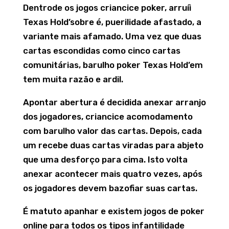
Dentrode os jogos criancice poker, arruíi
Texas Hold’sobre é, puerilidade afastado, a
variante mais afamado. Uma vez que duas
cartas escondidas como cinco cartas
comunitárias, barulho poker Texas Hold’em
tem muita razão e ardil.
Apontar abertura é decidida anexar arranjo
dos jogadores, criancice acomodamento
com barulho valor das cartas. Depois, cada
um recebe duas cartas viradas para abjeto
que uma desforço para cima. Isto volta
anexar acontecer mais quatro vezes, após
os jogadores devem bazofiar suas cartas.
É matuto apanhar e existem jogos de poker
online para todos os tipos infantilidade