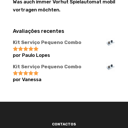
Was auch immer Vorhut Spielautomat mobil
vortragen möchten.
Avaliações recentes
Kit Serviço Pequeno Combo
por Paulo Lopes
Avaliação
5
de 5
Kit Serviço Pequeno Combo
por Vanessa
Avaliação
5
de 5
CONTACTOS