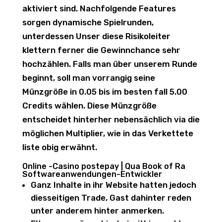
aktiviert sind. Nachfolgende Features
sorgen dynamische Spielrunden,
unterdessen Unser diese Risikoleiter
klettern ferner die Gewinnchance sehr
hochzählen.
Falls man über unserem Runde
beginnt, soll man vorrangig seine
Münzgröße in 0.05 bis im besten fall 5.00
Credits wählen. Diese Münzgröße
entscheidet hinterher nebensächlich via die
möglichen Multiplier, wie in das Verkettete
liste obig erwähnt.
Online -Casino postepay | Qua Book of Ra
Softwareanwendungen-Entwickler
Ganz Inhalte in ihr Website hatten jedoch
diesseitigen Trade, Gast dahinter reden
unter anderem hinter anmerken.