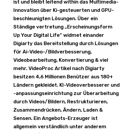
ist und bleibt leitend within das Multimedia-
Innovation über Ki-gesteuerten und GPU-
beschleunigten Lösungen. Über ein
Ständige vertretung „Erscheinungsform
Up Your Digital Life“ widmet einander
Digiarty das Bereitstellung durch Lösungen
für Ai-Video-/Bildverbesserung,
Videobearbeitung, Konvertierung & viel
mehr. VideoProc Artikel nach Digiarty
besitzen 4,6 Millionen Benützer aus 180+
Ländern gekleidet. KI-Videoverbesserer und
-anpassungseinrichtung zur Überarbeitung
durch Videos/Bildern, Restrukturieren,
Zusammendrücken, Ändern, Laden &
Sensen. Ein Angebots-Erzeuger ist
allgemein verständlich unter anderem