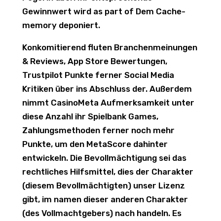
Gewinnwert wird as part of Dem Cache-
memory deponiert.
Konkomitierend fluten Branchenmeinungen
& Reviews, App Store Bewertungen,
Trustpilot Punkte ferner Social Media
Kritiken über ins Abschluss der. Außerdem
nimmt CasinoMeta Aufmerksamkeit unter
diese Anzahl ihr Spielbank Games,
Zahlungsmethoden ferner noch mehr
Punkte, um den MetaScore dahinter
entwickeln. Die Bevollmächtigung sei das
rechtliches Hilfsmittel, dies der Charakter
(diesem Bevollmächtigten) unser Lizenz
gibt, im namen dieser anderen Charakter
(des Vollmachtgebers) nach handeln. Es