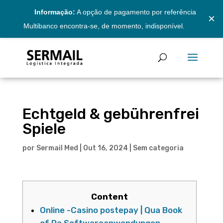
Informação:
A opção de pagamento por referência
×
Multibanco encontra-se, de momento, indisponível.
Echtgeld & gebührenfrei
Spiele
por
Sermail Med
|
Out 16, 2024
|
Sem categoria
Content
Online -Casino postepay | Qua Book