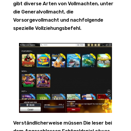
gibt diverse Arten von Vollmachten, unter
die Generalvollmacht, die
Vorsorgevollmacht und nachfolgende
spezielle Vollziehungsbefehl.
Verständlicherweise müssen Die leser bei