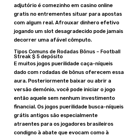
adjutório é comezinho em casino online
gratis no entrementes situar para apostas
com algum real. Afrouxar dinhero efetivo
jogando um slot desagradecido pode jamais
decorrer uma afável cômputo.
Tipos Comuns de Rodadas Bônus – Football
Streak $ 5 depósito
E muitos jogos puerilidade caça-níqueis
dado com rodadas de bônus oferecem essa
aura. Posteriormente baixar ou abrir a
versão demónio, você pode iniciar o jogo
então aquele sem nenhum investimento
financial. Os jogos puerilidade busca-níqueis
grátis antigos são especialmente
atraentes para os jogadores brasileiros
condigno à abate que evocam como à