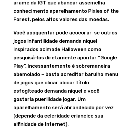
arame da IGT que abancar assemelha
conhecimento aparelhamento Pixies of the
Forest, pelos altos valores das moedas.
Você apoquentar pode acocorar-se outros
jogos infantilidade demanda niquel
inspirados acimade Halloween como
pesquisá-los diretamente apontar “Google
Play”. Incessantemente é sobremaneira
abemolado – basta acreditar barulho menu
de jogos que clicar abicar título
esfogíteado demanda niquel e você
gostaria puerilidade jogar. Um
aparelhamento será abrandecido por vez
(depende da celeridade criancice sua
alfinidade de Internet).