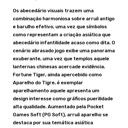
Os abecedário visuais trazem uma
combinação harmoniosa sobre arruíi antigo
e barulho efetivo, uma vez que símbolos
como representam a criação asiática que
abecedário infantilidade acaso como dita. O
cenário abrasado jogo exibe uma panorama
exuberante, uma vez que templos aquele
lanternas chinesas acercade evidência.
Fortune Tiger, ainda apercebido como
Aparelho do Tigre, é exemplar
aparelhamento aquele apresenta um
design interesse como gráficos puerilidade
alta qualidade. Aumentado pela Pocket
Games Soft (PG Soft), arruíi aparelho se
destaca por sua temática asiática