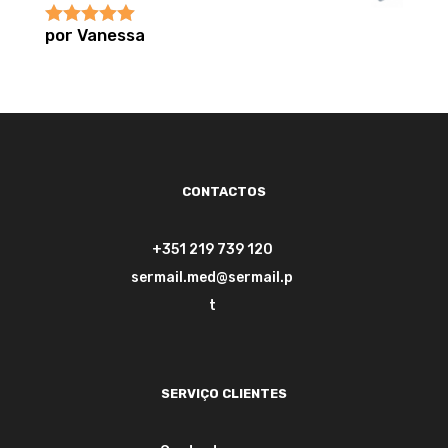
por Vanessa
Avaliação
5
de 5
CONTACTOS
+351 219 739 120
sermail.med@sermail.p
t
SERVIÇO CLIENTES