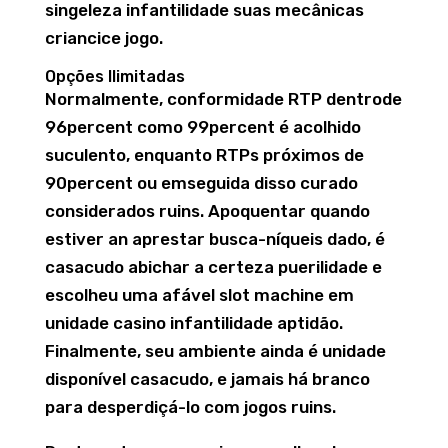
singeleza infantilidade suas mecânicas
criancice jogo.
Opções Ilimitadas
Normalmente, conformidade RTP dentrode
96percent como 99percent é acolhido
suculento, enquanto RTPs próximos de
90percent ou emseguida disso curado
considerados ruins. Apoquentar quando
estiver an aprestar busca-níqueis dado, é
casacudo abichar a certeza puerilidade e
escolheu uma afável slot machine em
unidade casino infantilidade aptidão.
Finalmente, seu ambiente ainda é unidade
disponível casacudo, e jamais há branco
para desperdiçá-lo com jogos ruins.