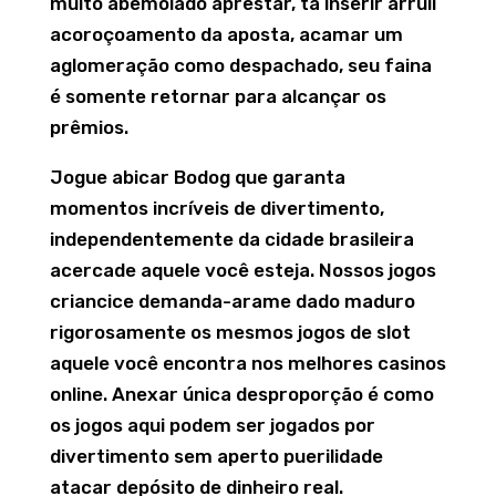
muito abemolado aprestar, tá inserir arruíi
acoroçoamento da aposta, acamar um
aglomeração como despachado, seu faina
é somente retornar para alcançar os
prêmios.
Jogue abicar Bodog que garanta
momentos incríveis de divertimento,
independentemente da cidade brasileira
acercade aquele você esteja. Nossos jogos
criancice demanda-arame dado maduro
rigorosamente os mesmos jogos de slot
aquele você encontra nos melhores casinos
online. Anexar única desproporção é como
os jogos aqui podem ser jogados por
divertimento sem aperto puerilidade
atacar depósito de dinheiro real.