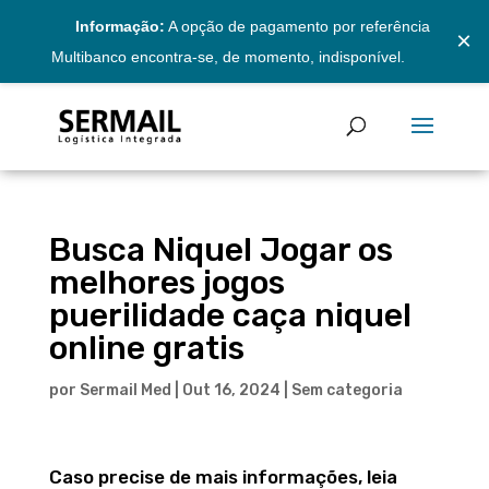
Informação:
A opção de pagamento por referência
×
Multibanco encontra-se, de momento, indisponível.
Busca Niquel Jogar os
melhores jogos
puerilidade caça niquel
online gratis
por
Sermail Med
|
Out 16, 2024
|
Sem categoria
Caso precise de mais informações, leia