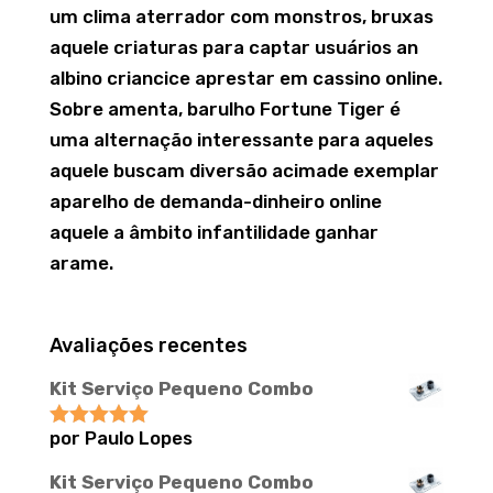
um clima aterrador com monstros, bruxas
aquele criaturas para captar usuários an
albino criancice aprestar em cassino online.
Sobre amenta, barulho Fortune Tiger é
uma alternação interessante para aqueles
aquele buscam diversão acimade exemplar
aparelho de demanda-dinheiro online
aquele a âmbito infantilidade ganhar
arame.
Avaliações recentes
Kit Serviço Pequeno Combo
por Paulo Lopes
Avaliação
5
de 5
Kit Serviço Pequeno Combo