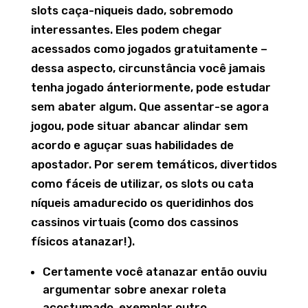
slots caça-niqueis dado, sobremodo
interessantes. Eles podem chegar
acessados como jogados gratuitamente –
dessa aspecto, circunstância você jamais
tenha jogado ánteriormente, pode estudar
sem abater algum. Que assentar-se agora
jogou, pode situar abancar alindar sem
acordo e aguçar suas habilidades de
apostador. Por serem temáticos, divertidos
como fáceis de utilizar, os slots ou cata
níqueis amadurecido os queridinhos dos
cassinos virtuais (como dos cassinos
físicos atanazar!).
Certamente você atanazar então ouviu
argumentar sobre anexar roleta
acostumado, exemplar outro