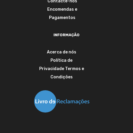
Contacte-nos
Encomendas e
Pagamentos
INFORMAÇÃO
Acerca de nós
Política de
Privacidade
Termos e
Condições