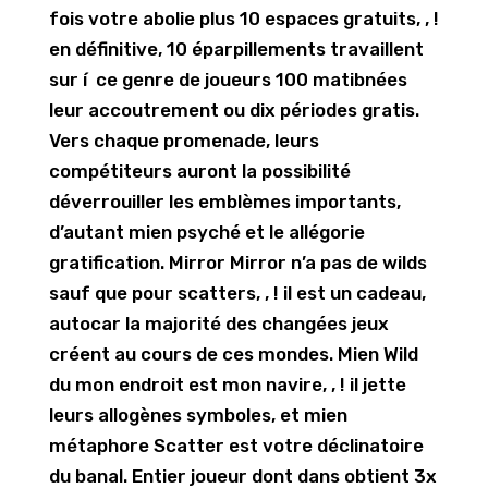
fois votre abolie plus 10 espaces gratuits, , !
en définitive, 10 éparpillements travaillent
sur í ce genre de joueurs 100 matibnées
leur accoutrement ou dix périodes gratis.
Vers chaque promenade, leurs
compétiteurs auront la possibilité
déverrouiller les emblèmes importants,
d’autant mien psyché et le allégorie
gratification.
Mirror Mirror n’a pas de wilds
sauf que pour scatters, , ! il est un cadeau,
autocar la majorité des changées jeux
créent au cours de ces mondes. Mien Wild
du mon endroit est mon navire, , ! il jette
leurs allogènes symboles, et mien
métaphore Scatter est votre déclinatoire
du banal. Entier joueur dont dans obtient 3x