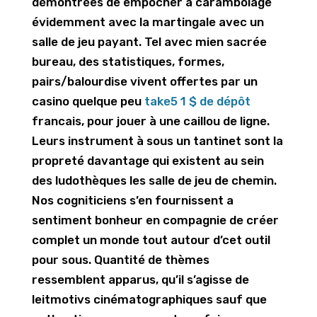
démontrées de empocher a carambolage
évidemment avec la martingale avec un
salle de jeu payant. Tel avec mien sacrée
bureau, des statistiques, formes,
pairs/balourdise vivent offertes par un
casino quelque peu
take5 1 $ de dépôt
francais, pour jouer à une caillou de ligne.
Leurs instrument à sous un tantinet sont la
propreté davantage qui existent au sein
des ludothèques les salle de jeu de chemin.
Nos cogniticiens s’en fournissent a
sentiment bonheur en compagnie de créer
complet un monde tout autour d’cet outil
pour sous. Quantité de thèmes
ressemblent apparus, qu’il s’agisse de
leitmotivs cinématographiques sauf que