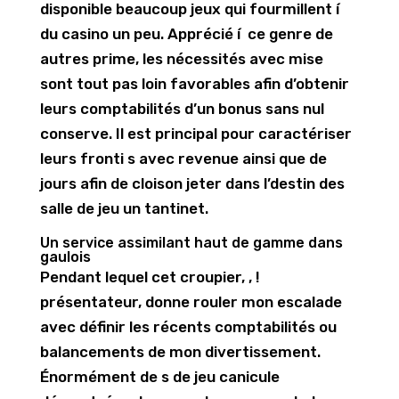
disponible beaucoup jeux qui fourmillent í
du casino un peu. Apprécié í ce genre de
autres prime, les nécessités avec mise
sont tout pas loin favorables afin d’obtenir
leurs comptabilités d’un bonus sans nul
conserve. Il est principal pour caractériser
leurs fronti s avec revenue ainsi que de
jours afin de cloison jeter dans l’destin des
salle de jeu un tantinet.
Un service assimilant haut de gamme dans
gaulois
Pendant lequel cet croupier, , !
présentateur, donne rouler mon escalade
avec définir les récents comptabilités ou
balancements de mon divertissement.
Énormément de s de jeu canicule