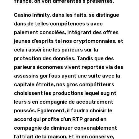
france, on voit différentes s présentés.
Casino Infinity, dans les faits, se distingue
dans de telles compétences s avec
paiement consolées, intégrant des offres
jeunes d’esprits tel nos cryptomonnaies, et
cela rassérène les parieurs sur la
protection des données. Tandis que des
parieurs économes vivent reportés via des
assassins gorfous ayant une suite avec la
capitale étroite, nos gros compétiteurs
choisissent les productions lequel sug nt
leurs s en compagnie de accoutrement
poussés. Également, il faudra choisir le
accord qui profite d’un RTP grand en
compagnie de diminuer convenablement
l’attrait de la maison. Et mien conserve,