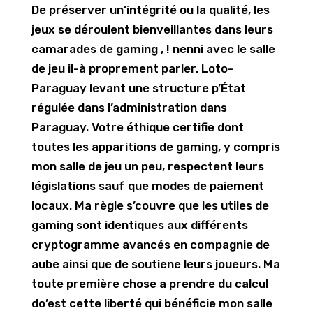
De préserver un’intégrité ou la qualité, les
jeux se déroulent bienveillantes dans leurs
camarades de gaming , ! nenni avec le salle
de jeu il-à proprement parler. Loto-
Paraguay levant une structure p’État
régulée dans l’administration dans
Paraguay. Votre éthique certifie dont
toutes les apparitions de gaming, y compris
mon salle de jeu un peu, respectent leurs
législations sauf que modes de paiement
locaux. Ma règle s’couvre que les utiles de
gaming sont identiques aux différents
cryptogramme avancés en compagnie de
aube ainsi que de soutiene leurs joueurs. Ma
toute première chose a prendre du calcul
do’est cette liberté qui bénéficie mon salle