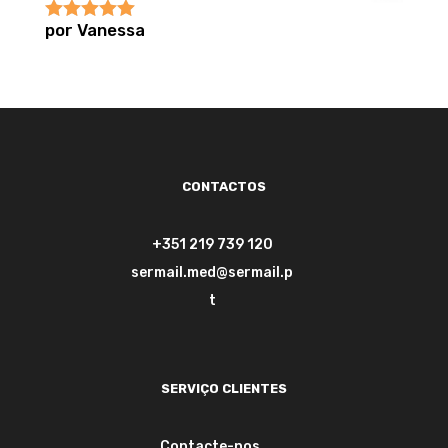
por Vanessa
Avaliação
5
de 5
CONTACTOS
+351 219 739 120
sermail.med@sermail.p
t
SERVIÇO CLIENTES
Contacte-nos