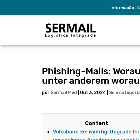
Informação:
A 
Phishing-Mails: Worau
unter anderem worauf
por
Sermail Med
|
Out 3, 2024
|
Sem categori
Content
Volksbank Re: Wichtig: Upgrade Ih
persönlichen Angaben pro erhöht