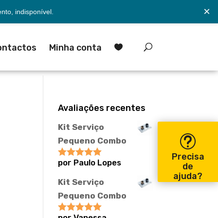
×
to, indisponível.
ontactos
Minha conta

Avaliações recentes
Kit Serviço
Pequeno Combo
Precisa
por Paulo Lopes
Avaliação
5
de
de 5
ajuda?
Kit Serviço
Pequeno Combo
por Vanessa