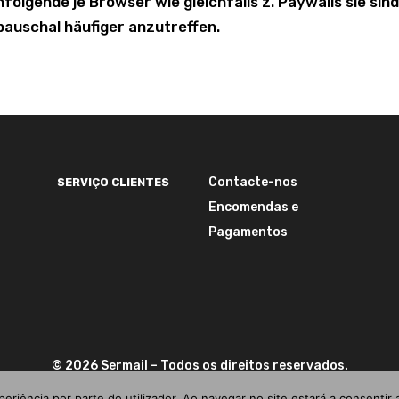
lgende je Browser wie gleichfalls z. Paywalls sie sin
pauschal häufiger anzutreffen.
Contacte-nos
SERVIÇO CLIENTES
Encomendas e
Pagamentos
©
2026
Sermail
– Todos os direitos reservados.
periência por parte do utilizador. Ao navegar no site estará a consentir a