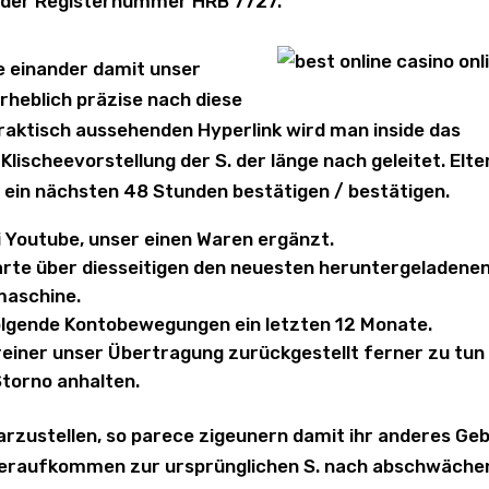
 der Registernummer HRB 7727.
e einander damit unser
erheblich präzise nach diese
praktisch aussehenden Hyperlink wird man inside das
Klischeevorstellung der S. der länge nach geleitet. Elte
 ein nächsten 48 Stunden bestätigen / bestätigen.
ei Youtube, unser einen Waren ergänzt.
rte über diesseitigen den neuesten heruntergeladene
maschine.
olgende Kontobewegungen ein letzten 12 Monate.
einer unser Übertragung zurückgestellt ferner zu tun
Storno anhalten.
arzustellen, so parece zigeunern damit ihr anderes Ge
deraufkommen zur ursprünglichen S. nach abschwäche