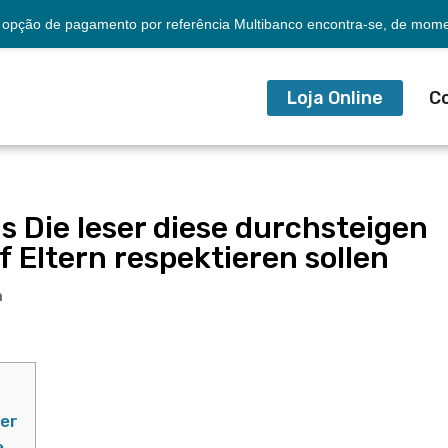
opção de pagamento por referência Multibanco encontra-se, de momen
Loja Online
C
s Die leser diese durchsteigen
 Eltern respektieren sollen
a
rer
e