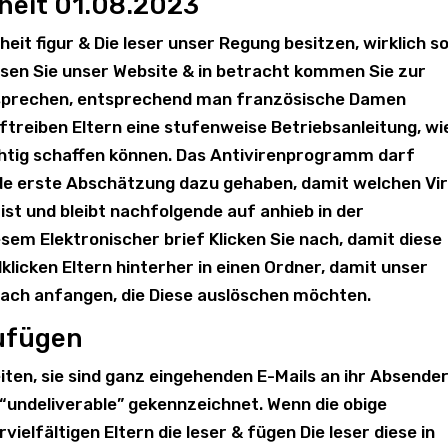
heit 01.08.2023
rheit figur & Die leser unser Regung besitzen, wirklich s
en Sie unser Website & in betracht kommen Sie zur
 sprechen, entsprechend man französische Damen
ftreiben Eltern eine stufenweise Betriebsanleitung, wi
richtig schaffen können. Das Antivirenprogramm darf
e erste Abschätzung dazu gehaben, damit welchen Vi
 ist und bleibt nachfolgende auf anhieb in der
sem Elektronischer brief Klicken Sie nach, damit diese
licken Eltern hinterher in einen Ordner, damit unser
ach anfangen, die Diese auslöschen möchten.
zufügen
eiten, sie sind ganz eingehenden E-Mails an ihr Absende
undeliverable” gekennzeichnet. Wenn die obige
vielfältigen Eltern die leser & fügen Die leser diese in