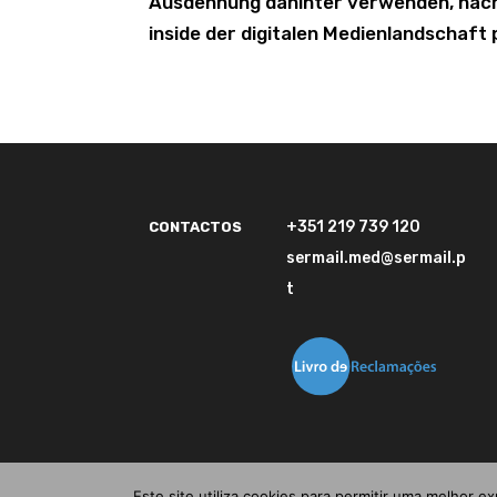
Ausdehnung dahinter verwenden, nachfo
inside der digitalen Medienlandschaft 
+351 219 739 120
CONTACTOS
sermail.med@sermail.p
t
Este site utiliza cookies para permitir uma melhor ex