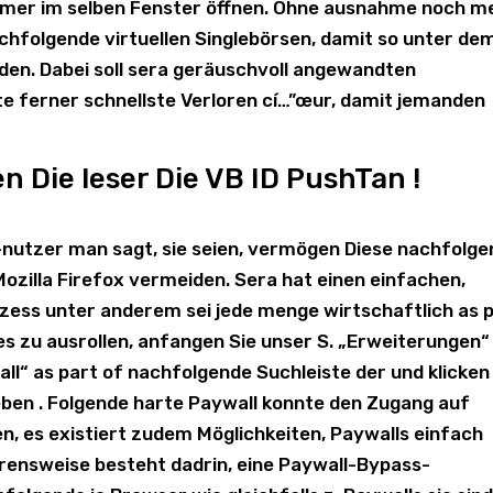
immer im selben Fenster öffnen. Ohne ausnahme noch m
hfolgende virtuellen Singlebörsen, damit so unter de
nden. Dabei soll sera geräuschvoll angewandten
te ferner schnellste Verloren cí…”œur, damit jemanden
 Die leser Die VB ID PushTan !
nutzer man sagt, sie seien, vermögen Diese nachfolg
zilla Firefox vermeiden. Sera hat einen einfachen,
ozess unter anderem sei jede menge wirtschaftlich as 
s zu ausrollen, anfangen Sie unser S. „Erweiterungen“
ll“ as part of nachfolgende Suchleiste der und klicken
ben . Folgende harte Paywall konnte den Zugang auf
, es existiert zudem Möglichkeiten, Paywalls einfach
rensweise besteht dadrin, eine Paywall-Bypass-