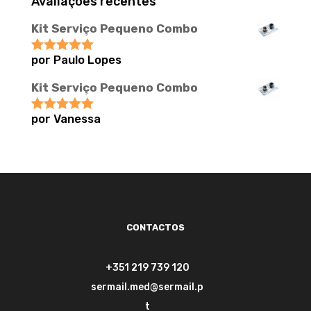
Avaliações recentes
Kit Serviço Pequeno Combo
por Paulo Lopes
Avaliação
5
de 5
Kit Serviço Pequeno Combo
por Vanessa
Avaliação
5
de 5
CONTACTOS
+351 219 739 120
sermail.med@sermail.p
t