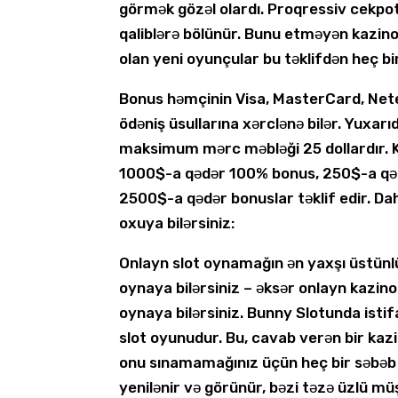
görmək gözəl olardı. Proqressiv cekpot
qaliblərə bölünür. Bunu etməyən kazinola
olan yeni oyunçular bu təklifdən heç bi
Bonus həmçinin Visa, MasterCard, Netelle
ödəniş üsullarına xərclənə bilər. Yuxar
maksimum mərc məbləği 25 dollardır. 
1000$-a qədər 100% bonus, 250$-a qə
2500$-a qədər bonuslar təklif edir. Dah
oxuya bilərsiniz:
Onlayn slot oynamağın ən yaxşı üstünlü
oynaya bilərsiniz – əksər onlayn kazino 
oynaya bilərsiniz. Bunny Slotunda isti
slot oyunudur. Bu, cavab verən bir kaz
onu sınamamağınız üçün heç bir səbəb y
yenilənir və görünür, bəzi təzə üzlü müş