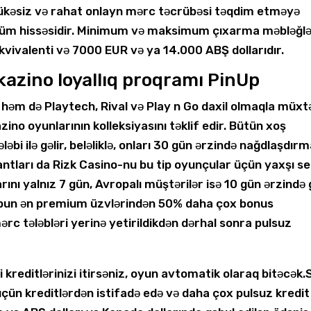
hlükəsiz və rahat onlayn mərc təcrübəsi təqdim etməyə
ühüm hissəsidir. Minimum və maksimum çıxarma məbləğlə
vivalenti və 7000 EUR və ya 14.000 ABŞ dollarıdır.
azino loyallıq proqramı PinUp
, həm də Playtech, Rival və Play n Go daxil olmaqla müxtə
ino oyunlarının kolleksiyasını təklif edir. Bütün xoş
əbi ilə gəlir, beləliklə, onları 30 gün ərzində nağdlaşdır
iantları da Rizk Casino-nu bu tip oyunçular üçün yaxşı s
nı yalnız 7 gün, Avropalı müştərilər isə 10 gün ərzində 
lubun ən premium üzvlərindən 50% daha çox bonus
rc tələbləri yerinə yetirildikdən dərhal sonra pulsuz
 kreditlərinizi itirsəniz, oyun avtomatik olaraq bitəcək.
ün kreditlərdən istifadə edə və daha çox pulsuz kredit