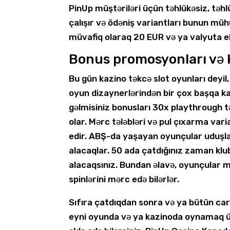
PinUp müştəriləri üçün təhlükəsiz, tə
çalışır və ödəniş variantları bunun m
müvafiq olaraq 20 EUR və ya valyuta ek
Bonus promosyonları və k
Bu gün kazino təkcə slot oyunları deyil
oyun dizaynerlərindən bir çox başqa kaz
gəlmisiniz bonusları 30x playthrough təl
olar. Mərc tələbləri və pul çıxarma var
edir. ABŞ-da yaşayan oyunçular uduşları
alacaqlar. 50 ada çatdığınız zaman k
alacaqsınız. Bundan əlavə, oyunçular mə
spinlərini mərc edə bilərlər.
Sıfıra çatdıqdan sonra və ya bütün cari
eyni oyunda və ya kazinoda oynamaq üç