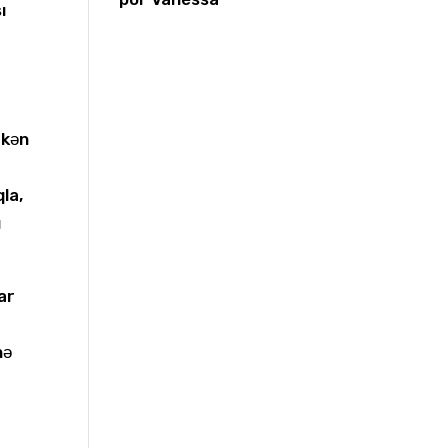
Avaliação
5
ı
de 5
rkən
la,
ı
ar
nə
ə