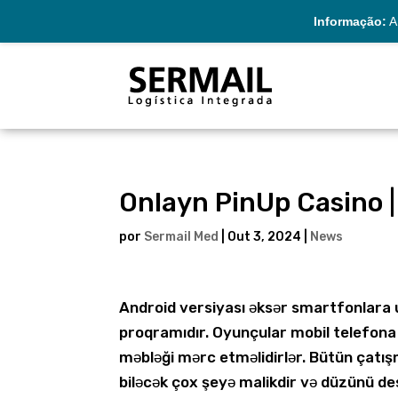
Informação:
A 
Onlayn PinUp Casino |
por
Sermail Med
|
Out 3, 2024
|
News
Android versiyası əksər smartfonlara uy
proqramıdır. Oyunçular mobil telefona 
məbləği mərc etməlidirlər. Bütün çatış
biləcək çox şeyə malikdir və düzünü de