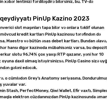
n xəbər lentinizi fərdiləşdirə bilərsiniz, bu, TV-də
 qeydiyyatı PinUp Kazino 2023
erici slot maşınları tapa bilər və onlara təklif olunan
 mövcud kredit kartları PinUp kazinosu tərəfindən də
sa, Maestro və bütün əsas debet kartları. Bundan əlavə
hər hansı digər kazinoda mübahisəniz varsa, bu depozi
erkur slotu 96,74% çox yaxşı RTP qazanır, yəni hər 10
z oyuna daxil olmaq istəyirsinizsə, PinUp Casino sizə uy
dən gələni edəcək.
lərə, o cümlədən Grey’s Anatomy seriyasına, Dondurulmu
ş yuvalar var.
inin Stash, PerfectMoney, Qiwi Wallet, Efir vaxtı, Simple
l olmaqla elektron cüzdanınızdan PinUp kazinosunda əma