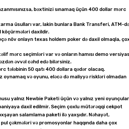
qazanmısınızsa, bəxtinizi sınamaq üçün 400 dollar mərc
arma üsulları var, lakin bunlara Bank Transferi, ATM-d
 köçürmələri daxildir.
 neçə növ onlayn texas holdem poker də daxil olmaqla, ço
təlif mərc seçimləri var və onların hamısı demo versiyası
əzdən əvvəl cəhd edə bilərsiniz.
rc tələbinin 50 qatı 400 dollara qədər olacaq.
uz oynamaq və oyunu, eləcə də maliyyə riskləri olmadan
onusu yalnız Newbie Paketi üçün və yalnız yeni oyunçula
niyaya daxil edilmir. Seçim çoxlu mütərəqqi cekpot
oxşayan salamlama paketi ilə yaxşıdır. Nəhayət,
r, pul çəkmələri və promosyonlar haqqında daha çox