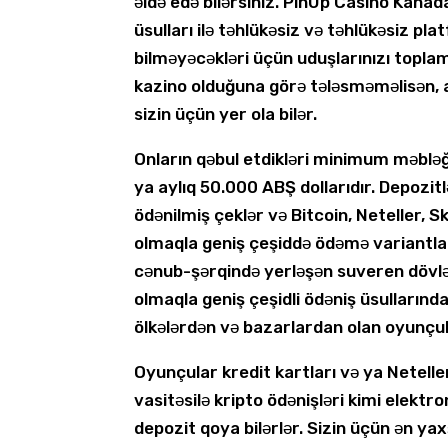
əldə edə bilərsiniz. PinUp Casino Kanad
üsulları ilə təhlükəsiz və təhlükəsiz pla
bilməyəcəkləri üçün uduşlarınızı toplam
kazino olduğuna görə tələsməməlisən, 
sizin üçün yer ola bilər.
Onların qəbul etdikləri minimum məblə
ya aylıq 50.000 ABŞ dollarıdır. Depozi
ödənilmiş çeklər və Bitcoin, Neteller, S
olmaqla geniş çeşiddə ödəmə variantla
cənub-şərqində yerləşən suveren dövlət
olmaqla geniş çeşidli ödəniş üsullarında
ölkələrdən və bazarlardan olan oyunçul
Oyunçular kredit kartları və ya Netelle
vasitəsilə kripto ödənişləri kimi elektr
depozit qoya bilərlər. Sizin üçün ən ya