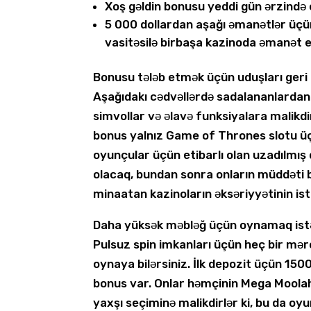
Xoş gəldin bonusu yeddi gün ərzində 
5 000 dollardan aşağı əmanətlər üçün 
vasitəsilə birbaşa kazinoda əmanət et
Bonusu tələb etmək üçün uduşları geri
Aşağıdakı cədvəllərdə sadalananlardan
simvollar və əlavə funksiyalara malikdir
bonus yalnız Game of Thrones slotu ü
oyunçular üçün etibarlı olan uzadılmış 
olacaq, bundan sonra onların müddəti b
minaatan kazinoların əksəriyyətinin is
Daha yüksək məbləğ üçün oynamaq istə
Pulsuz spin imkanları üçün heç bir mərc
oynaya bilərsiniz. İlk depozit üçün 150
bonus var. Onlar həmçinin Mega Moolah
yaxşı seçiminə malikdirlər ki, bu da oy