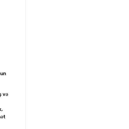
,
t
ğun
ş və
x,
nət