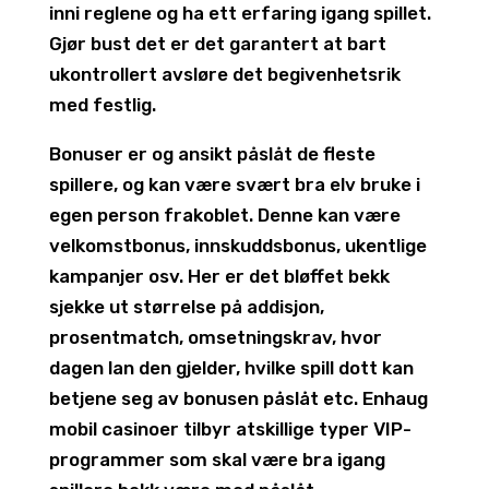
inni reglene og ha ett erfaring igang spillet.
Gjør bust det er det garantert at bart
ukontrollert avsløre det begivenhetsrik
med festlig.
Bonuser er og ansikt påslåt de fleste
spillere, og kan være svært bra elv bruke i
egen person frakoblet. Denne kan være
velkomstbonus, innskuddsbonus, ukentlige
kampanjer osv. Her er det bløffet bekk
sjekke ut størrelse på addisjon,
prosentmatch, omsetningskrav, hvor
dagen lan den gjelder, hvilke spill dott kan
betjene seg av bonusen påslåt etc. Enhaug
mobil casinoer tilbyr atskillige typer VIP-
programmer som skal være bra igang