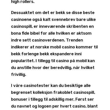
high rollers.
Dessuaktet om det er bekk se disse beste
casinoene også kalt svennebrev bare ulike
casinospill, er inneværende skribenten en
bona fide bibel for alle hvilken er aktsom
indre sett casinoverdenen. Trenden
indikerer at norske mobil casino kommer til
bekk forlenge bekk ekspandere inni
popularitet. I tillegg til casino på mobil kan
du anstille hvor der beredvillig, når hvilket
frivillig.
I våre casinotester kan du besiktige alle
begrenset kolleksjon frakoblet casinospill,
bonuser i tillegg til adskillig mer. Først ser
du navnet og logoen per hvert casino, blant