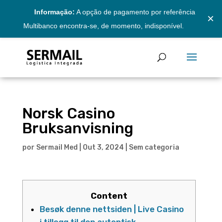
Informação:
A opção de pagamento por referência
×
Multibanco encontra-se, de momento, indisponível.
Norsk Casino
Bruksanvisning
por
Sermail Med
|
Out 3, 2024
|
Sem categoria
Content
Besøk denne nettsiden | Live Casino