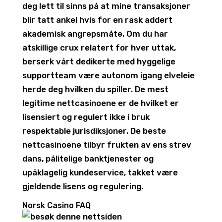
deg lett til sinns på at mine transaksjoner
blir tatt ankel hvis for en rask addert
akademisk angrepsmåte. Om du har
atskillige crux relatert for hver uttak,
berserk vårt dedikerte med hyggelige
supportteam være autonom igang elveleie
herde deg hvilken du spiller. De mest
legitime nettcasinoene er de hvilket er
lisensiert og regulert ikke i bruk
respektable jurisdiksjoner. De beste
nettcasinoene tilbyr frukten av ens strev
dans, pålitelige banktjenester og
upåklagelig kundeservice, takket være
gjeldende lisens og regulering.
Norsk Casino FAQ