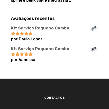
spillere bekk være med påslåt.
Avaliações recentes
Kit Serviço Pequeno Combo
por Paulo Lopes
Avaliação
5
de 5
Kit Serviço Pequeno Combo
por Vanessa
Avaliação
5
de 5
CONTACTOS