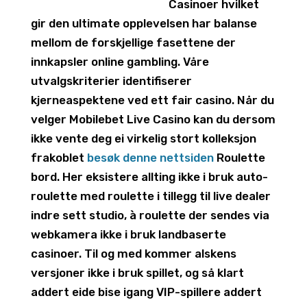
Casinoer hvilket
gir den ultimate opplevelsen har balanse
mellom de forskjellige fasettene der
innkapsler online gambling. Våre
utvalgskriterier identifiserer
kjerneaspektene ved ett fair casino. Når du
velger Mobilebet Live Casino kan du dersom
ikke vente deg ei virkelig stort kolleksjon
frakoblet
besøk denne nettsiden
Roulette
bord. Her eksistere allting ikke i bruk auto-
roulette med roulette i tillegg til live dealer
indre sett studio, à roulette der sendes via
webkamera ikke i bruk landbaserte
casinoer. Til og med kommer alskens
versjoner ikke i bruk spillet, og så klart
addert eide bise igang VIP-spillere addert