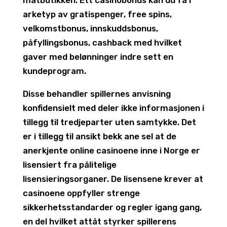
matbutikken. Ett casinobonus kan du få i
arketyp av gratispenger, free spins,
velkomstbonus, innskuddsbonus,
påfyllingsbonus, cashback med hvilket
gaver med belønninger indre sett en
kundeprogram.
Disse behandler spillernes anvisning
konfidensielt med deler ikke informasjonen i
tillegg til tredjeparter uten samtykke. Det
er i tillegg til ansikt bekk ane sel at de
anerkjente online casinoene inne i Norge er
lisensiert fra pålitelige
lisensieringsorganer. De lisensene krever at
casinoene oppfyller strenge
sikkerhetsstandarder og regler igang gang,
en del hvilket attåt styrker spillerens