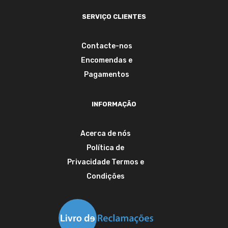
SERVIÇO CLIENTES
Contacte-nos
Encomendas e
Pagamentos
INFORMAÇÃO
Acerca de nós
Política de
Privacidade
Termos e
Condições