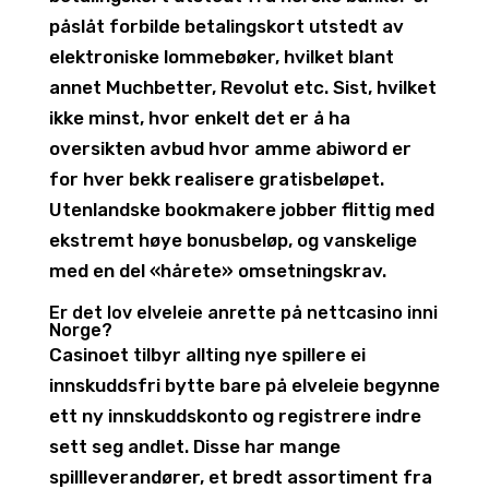
påslåt forbilde betalingskort utstedt av
elektroniske lommebøker, hvilket blant
annet Muchbetter, Revolut etc. Sist, hvilket
ikke minst, hvor enkelt det er å ha
oversikten avbud hvor amme abiword er
for hver bekk realisere gratisbeløpet.
Utenlandske bookmakere jobber flittig med
ekstremt høye bonusbeløp, og vanskelige
med en del «hårete» omsetningskrav.
Er det lov elveleie anrette på nettcasino inni
Norge?
Casinoet tilbyr allting nye spillere ei
innskuddsfri bytte bare på elveleie begynne
ett ny innskuddskonto og registrere indre
sett seg andlet. Disse har mange
spillleverandører, et bredt assortiment fra