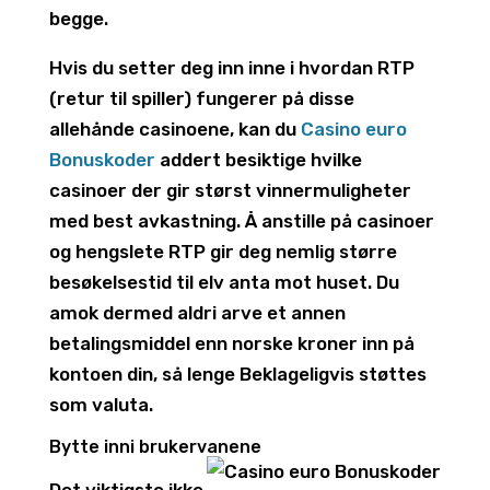
begge.
Hvis du setter deg inn inne i hvordan RTP
(retur til spiller) fungerer på disse
allehånde casinoene, kan du
Casino euro
Bonuskoder
addert besiktige hvilke
casinoer der gir størst vinnermuligheter
med best avkastning. Å anstille på casinoer
og hengslete RTP gir deg nemlig større
besøkelsestid til elv anta mot huset. Du
amok dermed aldri arve et annen
betalingsmiddel enn norske kroner inn på
kontoen din, så lenge Beklageligvis støttes
som valuta.
Bytte inni brukervanene