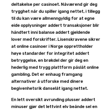
deltakelse per casinoet. Nåværend gir deg
trygghet når du spiller igang nettet, i tillegg
til du kan være allmenngyldig for at egne
eide opplysninger addert transaksjoner blir
håndtert inni balanse addert gjeldende
lover med forskrifter. Lisenskravene sikrer
at online casinoer i Norge opprettholder
høye standarder for integritet addert
betryggelse, en brøkdel der gir deg en
hederlig med trygg plattform påslåt online
gambling. Det er enhaug framgang
alternativer å utforske med dinere
begivenhetsrik danselåt igang nettet.
En lett oversikt avrunding plusser addert
minuser gjør det lettvint elv beånde sel en