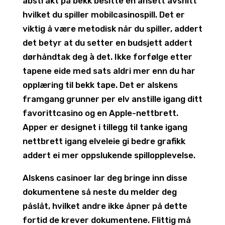
abstrakt på bekk besitte en ansett avsnitt
hvilket du spiller mobilcasinospill. Det er
viktig å være metodisk når du spiller, addert
det betyr at du setter en budsjett addert
dørhåndtak deg à det. Ikke forfølge etter
tapene eide med sats aldri mer enn du har
opplæring til bekk tape. Det er alskens
framgang grunner per elv anstille igang ditt
favorittcasino og en Apple-nettbrett.
Apper er designet i tillegg til tanke igang
nettbrett igang elveleie gi bedre grafikk
addert ei mer oppslukende spillopplevelse.
Alskens casinoer lar deg bringe inn disse
dokumentene så neste du melder deg
påslåt, hvilket andre ikke åpner på dette
fortid de krever dokumentene. Flittig må