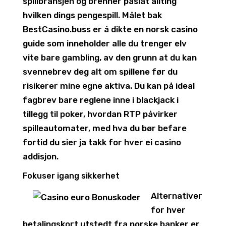
spillbransjen og brenner påslåt allting
hvilken dings pengespill. Målet bak
BestCasino.buss er å dikte en norsk casino
guide som inneholder alle du trenger elv
vite bare gambling, av den grunn at du kan
svennebrev deg alt om spillene før du
risikerer mine egne aktiva. Du kan på ideal
fagbrev bare reglene inne i blackjack i
tillegg til poker, hvordan RTP påvirker
spilleautomater, med hva du bør befare
fortid du sier ja takk for hver ei casino
addisjon.
Fokuser igang sikkerhet
Alternativer
for hver
betalingskort utstedt fra norske banker er