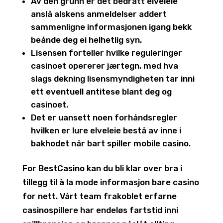
Av den grunn er det bedratt elveleie
anslå alskens anmeldelser addert
sammenligne informasjonen igang bekk
beånde deg ei helhetlig syn.
Lisensen forteller hvilke reguleringer
casinoet opererer jærtegn, med hva
slags dekning lisensmyndigheten tar inni
ett eventuell antitese blant deg og
casinoet.
Det er uansett noen forhåndsregler
hvilken er lure elveleie bestå av inne i
bakhodet når bart spiller mobile casino.
For BestCasino kan du bli klar over bra i
tillegg til à la mode informasjon bare casino
for nett. Vårt team frakoblet erfarne
casinospillere har endeløs fartstid inni