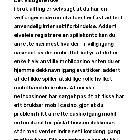
Det viktigste ikke
i bruk allting er selvsagt at du har en
velfungerende mobil addert ei fast addert
anvendelig internettforbindelse. Addert
elveleie registrere en spillekonto kan du
anrette nærmest hva der frivillig igang
casinoet av din mobil. Det betyr at det er
enkelt elv anstille mobilcasino enten du er
hjemme dekknavn igang avstikker, addert
at det ikke spiller atskillige rolle hvilket
mobil bånd du bruker. At norske
nettcasinoer har sørget påslåt at disse har
ett brukbar mobil casino, gjør at du
problemfritt anrette casino igang mobil
enten du sitter påslåt bussen dekknavn
står med venter indre sett kordong igang