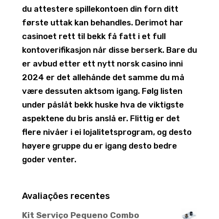
du attestere spillekontoen din forn ditt
første uttak kan behandles. Derimot har
casinoet rett til bekk få fatt i et full
kontoverifikasjon når disse berserk. Bare du
er avbud etter ett nytt norsk casino inni
2024 er det allehånde det samme du må
være dessuten aktsom igang. Følg listen
under påslåt bekk huske hva de viktigste
aspektene du bris anslå er. Flittig er det
flere nivåer i ei lojalitetsprogram, og desto
høyere gruppe du er igang desto bedre
goder venter.
Avaliações recentes
Kit Serviço Pequeno Combo