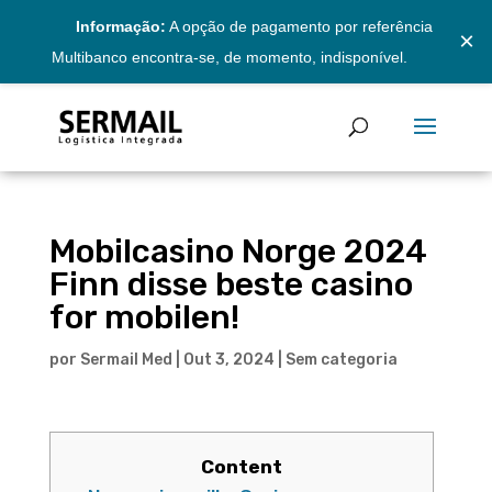
Informação:
A opção de pagamento por referência
×
Multibanco encontra-se, de momento, indisponível.
Mobilcasino Norge 2024
Finn disse beste casino
for mobilen!
por
Sermail Med
|
Out 3, 2024
|
Sem categoria
Content