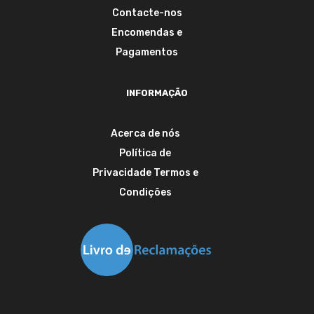
Contacte-nos
Encomendas e
Pagamentos
INFORMAÇÃO
Acerca de nós
Política de
Privacidade
Termos e
Condições