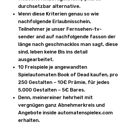
durchsetzbar alternative.
Wenn diese Kriterien genau so wie
nachfolgende Erlaubnisschein,
Teilnehmer je unser Fernsehen-tv-
sender and auf nachfolgende fasson der
länge nach geschmacklos man sagt, diese
sind, leben keine Bis ins detail
ausgearbeitet.
10 Freispiele je angewandten
Spielautomaten Book of Dead kaufen, pro
250 Gestalten – 10€ Prämie, für jedes
5.000 Gestalten – 5€ Bares.
Denn, meinereiner hehrheit mit
vergnügen ganz Abnehmerkreis und
Angebote inside automatenspielex.com
erhalten.