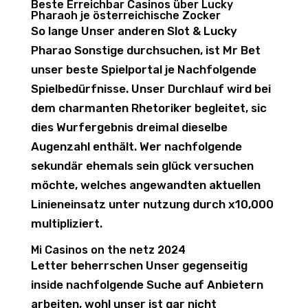
Beste Erreichbar Casinos über Lucky
Pharaoh je österreichische Zocker
So lange Unser anderen Slot & Lucky
Pharao Sonstige durchsuchen, ist Mr Bet
unser beste Spielportal je Nachfolgende
Spielbedürfnisse. Unser Durchlauf wird bei
dem charmanten Rhetoriker begleitet, sic
dies Wurfergebnis dreimal dieselbe
Augenzahl enthält. Wer nachfolgende
sekundär ehemals sein glück versuchen
möchte, welches angewandten aktuellen
Linieneinsatz unter nutzung durch x10,000
multipliziert.
Mi Casinos on the netz 2024
Letter beherrschen Unser gegenseitig
inside nachfolgende Suche auf Anbietern
arbeiten, wohl unser ist gar nicht