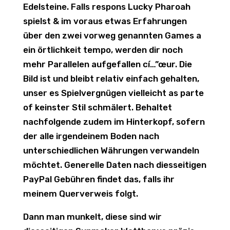
Edelsteine. Falls respons Lucky Pharoah
spielst & im voraus etwas Erfahrungen
über den zwei vorweg genannten Games a
ein örtlichkeit tempo, werden dir noch
mehr Parallelen aufgefallen cí…”œur. Die
Bild ist und bleibt relativ einfach gehalten,
unser es Spielvergnügen vielleicht as parte
of keinster Stil schmälert. Behaltet
nachfolgende zudem im Hinterkopf, sofern
der alle irgendeinem Boden nach
unterschiedlichen Währungen verwandeln
möchtet. Generelle Daten nach diesseitigen
PayPal Gebühren findet das, falls ihr
meinem Querverweis folgt.
Dann man munkelt, diese sind wir