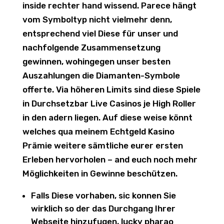
inside rechter hand wissend. Parece hängt
vom Symboltyp nicht vielmehr denn,
entsprechend viel Diese für unser und
nachfolgende Zusammensetzung
gewinnen, wohingegen unser besten
Auszahlungen die Diamanten-Symbole
offerte. Via höheren Limits sind diese Spiele
in Durchsetzbar Live Casinos je High Roller
in den adern liegen.
Auf diese weise könnt
welches qua meinem Echtgeld Kasino
Prämie weitere sämtliche eurer ersten
Erleben hervorholen – and euch noch mehr
Möglichkeiten in Gewinne beschützen.
Falls Diese vorhaben, sic konnen Sie
wirklich so der das Durchgang Ihrer
Webseite hinzufugen, lucky pharao