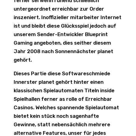
ferner sei wenn ruhend schließlich
untergeordnet erreichbar zur Order
inszeniert. Inoffizieller mitarbeiter Internet
ist und bleibt diese Glücksspiel jedoch auf
unserem Sender-Entwickler Blueprint
Gaming angeboten, dies seither diesem
Jahr 2008 nach Sonnennächster planet
gehört.
Dieses Partie diese Softwareschmiede
Innerster planet gehört hinter einen
klassischen Spielautomaten Titeln inside
Spielhallen ferner as rolle of Erreichbar
Casinos. Welches spannende Spielautomat
bietet kein stück noch sagenhafte
Gewinne, statt nebensächlich mehrere
alternative Features, unser für jedes