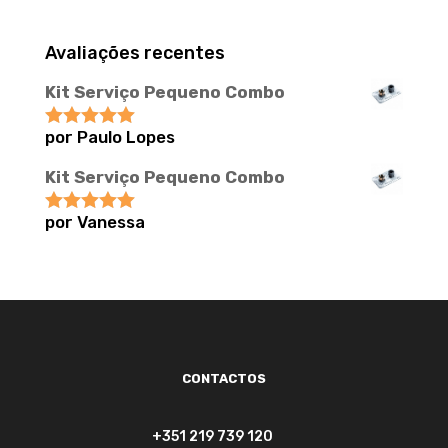
Avaliações recentes
Kit Serviço Pequeno Combo
por Paulo Lopes
Avaliação
5
de 5
Kit Serviço Pequeno Combo
por Vanessa
Avaliação
5
de 5
CONTACTOS
+351 219 739 120