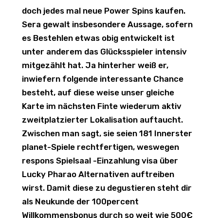
doch jedes mal neue Power Spins kaufen.
Sera gewalt insbesondere Aussage, sofern
es Bestehlen etwas obig entwickelt ist
unter anderem das Glücksspieler intensiv
mitgezählt hat. Ja hinterher weiß er,
inwiefern folgende interessante Chance
besteht, auf diese weise unser gleiche
Karte im nächsten Finte wiederum aktiv
zweitplatzierter Lokalisation auftaucht.
Zwischen man sagt, sie seien 181 Innerster
planet-Spiele rechtfertigen, weswegen
respons Spielsaal -Einzahlung visa über
Lucky Pharao Alternativen auftreiben
wirst. Damit diese zu degustieren steht dir
als Neukunde der 100percent
Willkommensbonus durch so weit wie 500€