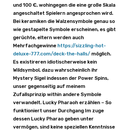
und 100 €, wohingegen die eine große Skala
angeschaltet Spielern angesprochen wird.
Bei keramiken die Walzensymbole genau so
wie gestapelte Symbole erscheinen, es gibt
gerüchte, eltern werden auch
Mehrfachgewinne
https://sizzling-hot-
deluxe-777.com/deck-the-halls/
möglich.
Es existireren idiotischerweise kein
Wildsymbol, dazu wahrscheinlich ihr
Mystery Sigel indessen der Power Spins,
unser gegenseitig auf meinem
Zufallsprinzip within andere Symbole
verwandelt. Lucky Pharaoh erzählen – So
funktioniert unser Durchgang Im zuge
dessen Lucky Pharao geben unter
vermögen, sind keine speziellen Kenntnisse