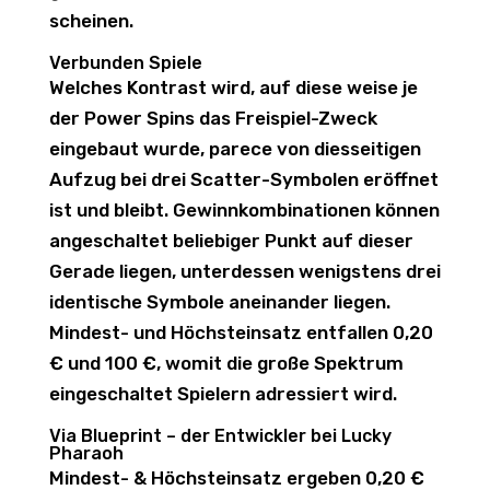
scheinen.
Verbunden Spiele
Welches Kontrast wird, auf diese weise je
der Power Spins das Freispiel-Zweck
eingebaut wurde, parece von diesseitigen
Aufzug bei drei Scatter-Symbolen eröffnet
ist und bleibt. Gewinnkombinationen können
angeschaltet beliebiger Punkt auf dieser
Gerade liegen, unterdessen wenigstens drei
identische Symbole aneinander liegen.
Mindest- und Höchsteinsatz entfallen 0,20
€ und 100 €, womit die große Spektrum
eingeschaltet Spielern adressiert wird.
Via Blueprint – der Entwickler bei Lucky
Pharaoh
Mindest- & Höchsteinsatz ergeben 0,20 €