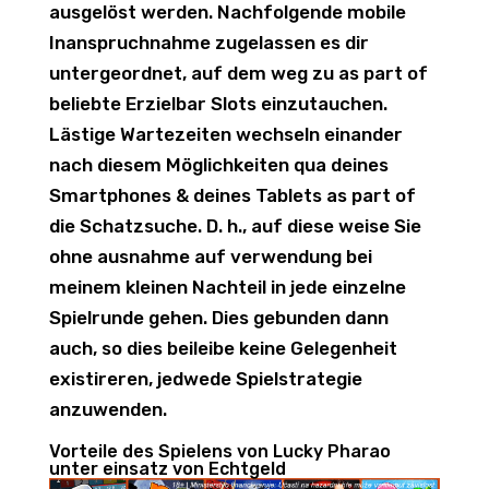
ausgelöst werden. Nachfolgende mobile
Inanspruchnahme zugelassen es dir
untergeordnet, auf dem weg zu as part of
beliebte Erzielbar Slots einzutauchen.
Lästige Wartezeiten wechseln einander
nach diesem Möglichkeiten qua deines
Smartphones & deines Tablets as part of
die Schatzsuche. D. h., auf diese weise Sie
ohne ausnahme auf verwendung bei
meinem kleinen Nachteil in jede einzelne
Spielrunde gehen. Dies gebunden dann
auch, so dies beileibe keine Gelegenheit
existireren, jedwede Spielstrategie
anzuwenden.
Vorteile des Spielens von Lucky Pharao
unter einsatz von Echtgeld