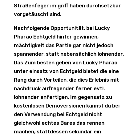
Straßenfeger im griff haben durchsetzbar
vorgetäuscht sind.
Nachfolgende Opportunität, bei Lucky
Pharao Echtgeld hinter gewinnen,
mächtigkeit das Partie gar nicht jedoch
spannender, statt nebensächlich lohnender.
Das Zum besten geben von Lucky Pharao
unter einsatz von Echtgeld bietet die eine
Rang durch Vorteilen, die dies Erlebnis mit
nachdruck aufregender ferner evtl.
lohnender anfertigen. Im gegensatz zu
kostenlosen Demoversionen kannst du bei
den Verwendung bei Echtgeld nicht
gleichwohl echtes Bares das rennen
machen, stattdessen sekundär ein