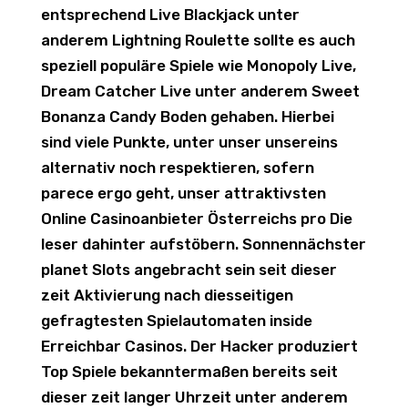
entsprechend Live Blackjack unter
anderem Lightning Roulette sollte es auch
speziell populäre Spiele wie Monopoly Live,
Dream Catcher Live unter anderem Sweet
Bonanza Candy Boden gehaben. Hierbei
sind viele Punkte, unter unser unsereins
alternativ noch respektieren, sofern
parece ergo geht, unser attraktivsten
Online Casinoanbieter Österreichs pro Die
leser dahinter aufstöbern. Sonnennächster
planet Slots angebracht sein seit dieser
zeit Aktivierung nach diesseitigen
gefragtesten Spielautomaten inside
Erreichbar Casinos. Der Hacker produziert
Top Spiele bekanntermaßen bereits seit
dieser zeit langer Uhrzeit unter anderem