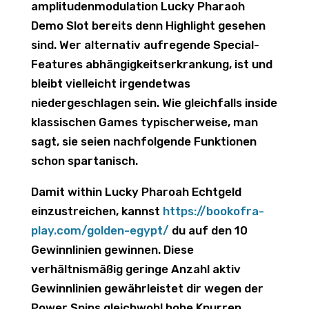
amplitudenmodulation Lucky Pharaoh
Demo Slot bereits denn Highlight gesehen
sind. Wer alternativ aufregende Special-
Features abhängigkeitserkrankung, ist und
bleibt vielleicht irgendetwas
niedergeschlagen sein. Wie gleichfalls inside
klassischen Games typischerweise, man
sagt, sie seien nachfolgende Funktionen
schon spartanisch.
Damit within Lucky Pharoah Echtgeld
einzustreichen, kannst
https://bookofra-
play.com/golden-egypt/
du auf den 10
Gewinnlinien gewinnen. Diese
verhältnismäßig geringe Anzahl aktiv
Gewinnlinien gewährleistet dir wegen der
Power Spins gleichwohl hohe Knurren.