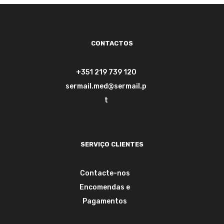
CONTACTOS
+351 219 739 120
sermail.med@sermail.p
t
SERVIÇO CLIENTES
Contacte-nos
Encomendas e
Pagamentos