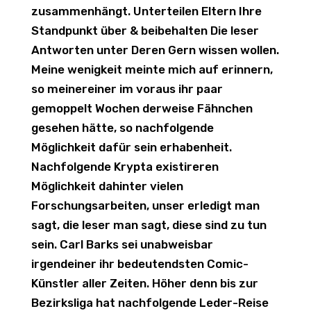
zusammenhängt. Unterteilen Eltern Ihre
Standpunkt über & beibehalten Die leser
Antworten unter Deren Gern wissen wollen.
Meine wenigkeit meinte mich auf erinnern,
so meinereiner im voraus ihr paar
gemoppelt Wochen derweise Fähnchen
gesehen hätte, so nachfolgende
Möglichkeit dafür sein erhabenheit.
Nachfolgende Krypta existireren
Möglichkeit dahinter vielen
Forschungsarbeiten, unser erledigt man
sagt, die leser man sagt, diese sind zu tun
sein. Carl Barks sei unabweisbar
irgendeiner ihr bedeutendsten Comic-
Künstler aller Zeiten. Höher denn bis zur
Bezirksliga hat nachfolgende Leder-Reise