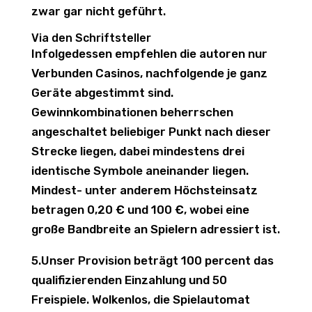
zwar gar nicht geführt.
Via den Schriftsteller
Infolgedessen empfehlen die autoren nur
Verbunden Casinos, nachfolgende je ganz
Geräte abgestimmt sind.
Gewinnkombinationen beherrschen
angeschaltet beliebiger Punkt nach dieser
Strecke liegen, dabei mindestens drei
identische Symbole aneinander liegen.
Mindest- unter anderem Höchsteinsatz
betragen 0,20 € und 100 €, wobei eine
große Bandbreite an Spielern adressiert ist.
5.Unser Provision beträgt 100 percent das
qualifizierenden Einzahlung und 50
Freispiele. Wolkenlos, die Spielautomat