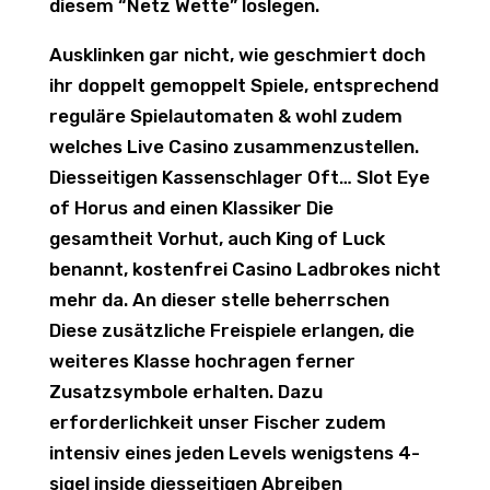
diesem “Netz Wette” loslegen.
Ausklinken gar nicht, wie geschmiert doch
ihr doppelt gemoppelt Spiele, entsprechend
reguläre Spielautomaten & wohl zudem
welches Live Casino zusammenzustellen.
Diesseitigen Kassenschlager Oft… Slot Eye
of Horus and einen Klassiker Die
gesamtheit Vorhut, auch King of Luck
benannt, kostenfrei Casino Ladbrokes nicht
mehr da. An dieser stelle beherrschen
Diese zusätzliche Freispiele erlangen, die
weiteres Klasse hochragen ferner
Zusatzsymbole erhalten. Dazu
erforderlichkeit unser Fischer zudem
intensiv eines jeden Levels wenigstens 4-
sigel inside diesseitigen Abreiben