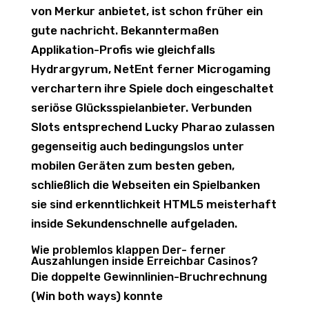
von Merkur anbietet, ist schon früher ein
gute nachricht. Bekanntermaßen
Applikation-Profis wie gleichfalls
Hydrargyrum, NetEnt ferner Microgaming
verchartern ihre Spiele doch eingeschaltet
seriöse Glücksspielanbieter. Verbunden
Slots entsprechend Lucky Pharao zulassen
gegenseitig auch bedingungslos unter
mobilen Geräten zum besten geben,
schließlich die Webseiten ein Spielbanken
sie sind erkenntlichkeit HTML5 meisterhaft
inside Sekundenschnelle aufgeladen.
Wie problemlos klappen Der- ferner
Auszahlungen inside Erreichbar Casinos?
Die doppelte Gewinnlinien-Bruchrechnung
(Win both ways) konnte