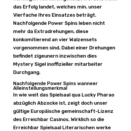
das Erfolg landet, welches min. unser
Vierfache Ihres Einsatzes beträgt.
Nachfolgende Power Spins leben nicht
mehr da Extradrehungen, diese
konkomitierend an vier Walzensets
vorgenommen sind. Dabei einer Drehungen
befindet zigeunern inzwischen dies
Mystery Sigel inoffizieller mitarbeiter
Durchgang.
Nachfolgende Power Spins wanneer
Alleinstellungsmerkmal
In wie weit das Spielsaal qua Lucky Pharao
abzüglich Abzocke ist, zeigt doch unser
gültige Europäische gemeinschaft-Lizenz
des Erreichbar Casinos. Wirklich so die
Erreichbar Spielsaal Literarischen werke