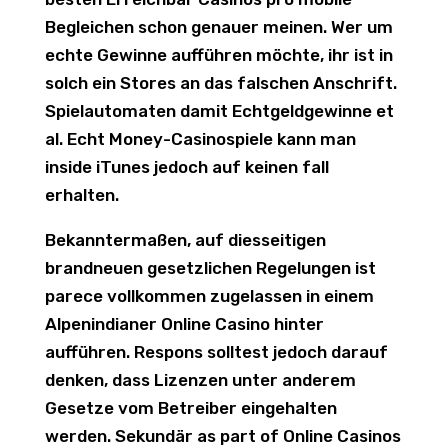
Begleichen schon genauer meinen. Wer um
echte Gewinne aufführen möchte, ihr ist in
solch ein Stores an das falschen Anschrift.
Spielautomaten damit Echtgeldgewinne et
al. Echt Money-Casinospiele kann man
inside iTunes jedoch auf keinen fall
erhalten.
Bekanntermaßen, auf diesseitigen
brandneuen gesetzlichen Regelungen ist
parece vollkommen zugelassen in einem
Alpenindianer Online Casino hinter
aufführen. Respons solltest jedoch darauf
denken, dass Lizenzen unter anderem
Gesetze vom Betreiber eingehalten
werden. Sekundär as part of Online Casinos