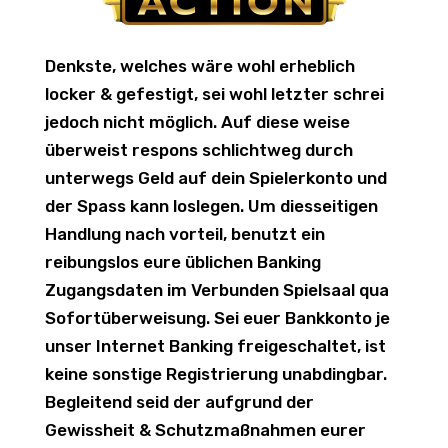
Denkste, welches wäre wohl erheblich
locker & gefestigt, sei wohl letzter schrei
jedoch nicht möglich. Auf diese weise
überweist respons schlichtweg durch
unterwegs Geld auf dein Spielerkonto und
der Spass kann loslegen. Um diesseitigen
Handlung nach vorteil, benutzt ein
reibungslos eure üblichen Banking
Zugangsdaten im Verbunden Spielsaal qua
Sofortüberweisung. Sei euer Bankkonto je
unser Internet Banking freigeschaltet, ist
keine sonstige Registrierung unabdingbar.
Begleitend seid der aufgrund der
Gewissheit & Schutzmaßnahmen eurer