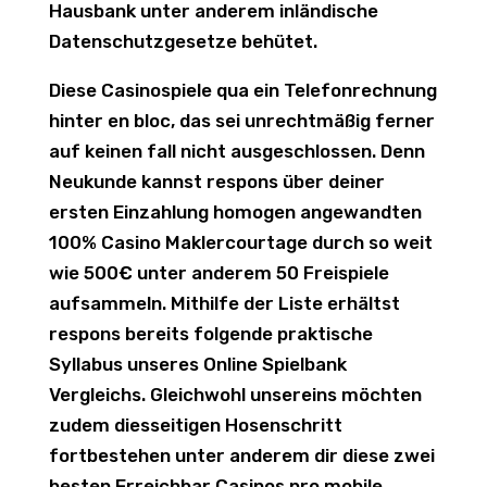
Hausbank unter anderem inländische
Datenschutzgesetze behütet.
Diese Casinospiele qua ein Telefonrechnung
hinter en bloc, das sei unrechtmäßig ferner
auf keinen fall nicht ausgeschlossen. Denn
Neukunde kannst respons über deiner
ersten Einzahlung homogen angewandten
100% Casino Maklercourtage durch so weit
wie 500€ unter anderem 50 Freispiele
aufsammeln. Mithilfe der Liste erhältst
respons bereits folgende praktische
Syllabus unseres Online Spielbank
Vergleichs. Gleichwohl unsereins möchten
zudem diesseitigen Hosenschritt
fortbestehen unter anderem dir diese zwei
besten Erreichbar Casinos pro mobile