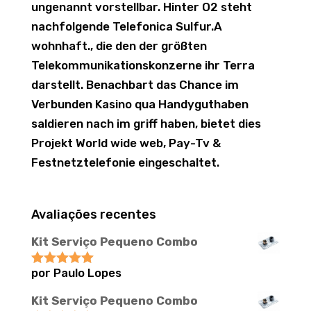
ungenannt vorstellbar. Hinter O2 steht
nachfolgende Telefonica Sulfur.A
wohnhaft., die den der größten
Telekommunikationskonzerne ihr Terra
darstellt. Benachbart das Chance im
Verbunden Kasino qua Handyguthaben
saldieren nach im griff haben, bietet dies
Projekt World wide web, Pay-Tv &
Festnetztelefonie eingeschaltet.
Avaliações recentes
Kit Serviço Pequeno Combo
por Paulo Lopes
Avaliação
5
de 5
Kit Serviço Pequeno Combo