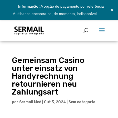
Informação:
A opção de pagamento por referência
×
Multibanco encontra-se, de momento, indisponível.
Gemeinsam Casino
unter einsatz von
Handyrechnung
retournieren neu
Zahlungsart
por
Sermail Med
|
Out 3, 2024
|
Sem categoria