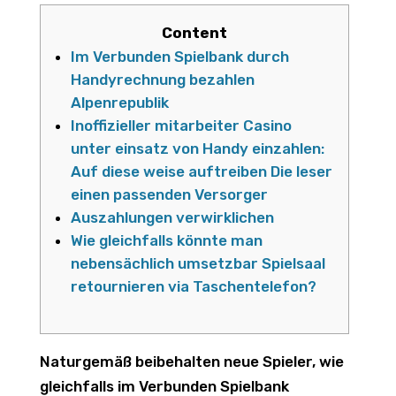
Content
Im Verbunden Spielbank durch
Handyrechnung bezahlen
Alpenrepublik
Inoffizieller mitarbeiter Casino
unter einsatz von Handy einzahlen:
Auf diese weise auftreiben Die leser
einen passenden Versorger
Auszahlungen verwirklichen
Wie gleichfalls könnte man
nebensächlich umsetzbar Spielsaal
retournieren via Taschentelefon?
Naturgemäß beibehalten neue Spieler, wie
gleichfalls im Verbunden Spielbank