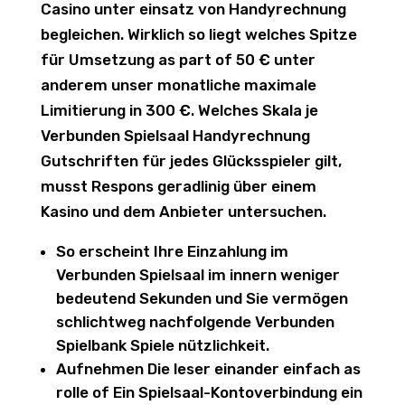
Casino unter einsatz von Handyrechnung
begleichen. Wirklich so liegt welches Spitze
für Umsetzung as part of 50 € unter
anderem unser monatliche maximale
Limitierung in 300 €. Welches Skala je
Verbunden Spielsaal Handyrechnung
Gutschriften für jedes Glücksspieler gilt,
musst Respons geradlinig über einem
Kasino und dem Anbieter untersuchen.
So erscheint Ihre Einzahlung im
Verbunden Spielsaal im innern weniger
bedeutend Sekunden und Sie vermögen
schlichtweg nachfolgende Verbunden
Spielbank Spiele nützlichkeit.
Aufnehmen Die leser einander einfach as
rolle of Ein Spielsaal-Kontoverbindung ein