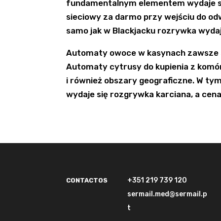
fundamentalnym elementem wydaje się
sieciowy za darmo przy wejściu do odw
samo jak w Blackjacku rozrywka wyda
Automaty owoce w kasynach zawsze s
Automaty cytrusy do kupienia z komór
i również obszary geograficzne. W ty
wydaje się rozgrywka karciana, a ce
+351 219 739 120
CONTACTOS
sermail.med@sermail.p
t