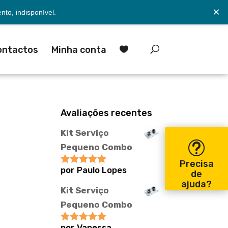
×
to, indisponível.
ontactos
Minha conta

Avaliações recentes
Kit Serviço
Pequeno Combo
Precisa
por Paulo Lopes
Avaliação
5
de
de 5
ajuda?
Kit Serviço
Pequeno Combo
por Vanessa