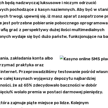
h będą nadzwyczaj luksusowe i niczym odrzucić
wych pochodzące z kasyn naziemnych. Aby być w stan
ych trwogi, upewnij się, iż masz aparat zaopatrzone p
ie jest potrzebne pobieranie pobocznego oprogramowa
afią grać z perspektywy dużej ilości multimedialnych
pnych wydaje się być dużo państw, funkcjonujące na ba
nia, zakładania konta albo
otrzymać praktyka oraz
z internet. Przeprowadziliśmy testowanie pośród włas
 w całej kasynach wyjąwszy depozytu najbardziej
zności, że aż 65% zdecydowało baczności w dobór
pięciu% wolało premia w postaci darmowej pieniędzy.
która zajmuje piąte miejsce po lidze. Kolejnym