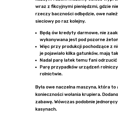
wraz z fikcyjnymi pieniędzmi, gdzie n
rzeczy baczności odbędzie, owe należ
sieciowy po raz kolejny.
Będą ów kredyty darmowe, nie zaa
wykonywana jest pod pozorne żeton
Więc przy produkcji pochodzące z 
je pojawiało kilka gatunków, mają ta
Nadal parę latek temu fani odrzucić m
Parę przypadków urządzeń rolniczy
rolnictwie.
Była owe naczelna maszyna, która to
konieczności wołania krupiera. Doda
zabawę. Wówczas podobnie jednoręcy b
kasynach.