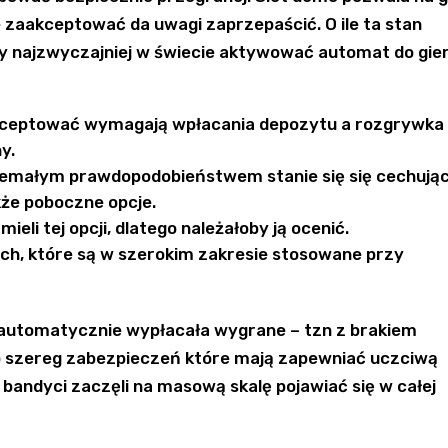
ie zaakceptować da uwagi zaprzepaścić. O ile ta stan
y najzwyczajniej w świecie aktywować automat do gie
kceptować wymagają wpłacania depozytu a rozgrywka
y.
niemałym prawdopodobieństwem stanie się się cechują
kże poboczne opcje.
ieli tej opcji, dlatego należałoby ją ocenić.
ch, które są w szerokim zakresie stosowane przy
 automatycznie wypłacała wygrane – tzn z brakiem
no szereg zabezpieczeń które mają zapewniać uczciwą
andyci zaczęli na masową skalę pojawiać się w całej