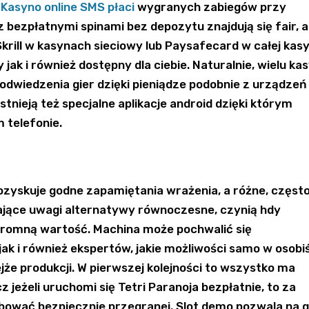
u
Kasyno online SMS płaci
wygranych zabiegów przy
bezpłatnymi spinami bez depozytu znajdują się fair, a
krill w kasynach sieciowy lub Paysafecard w całej kas
ak i również dostępny dla ciebie. Naturalnie, wielu ka
odwiedzenia gier dzięki pieniądze podobnie z urządzeń
nieją też specjalne aplikacje android dzięki którym
 telefonie.
zyskuje godne zapamiętania wrażenia, a różne, częst
jące uwagi alternatywy równoczesne, czynią hdy
gromną wartość. Machina może pochwalić się
k i również ekspertów, jakie możliwości samo w osobi
że produkcji. W pierwszej kolejności to wszystko ma
 jeżeli uruchomi się Tetri Paranoja bezpłatnie, to za
wać bezpiecznie przegranej. Slot demo pozwala na 