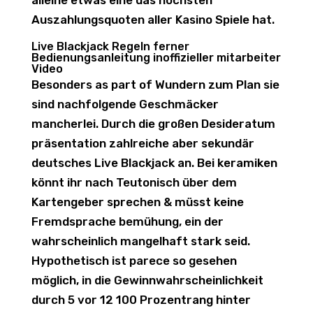
alleine etwas eine das höchsten
Auszahlungsquoten aller Kasino Spiele hat.
Live Blackjack Regeln ferner
Bedienungsanleitung inoffizieller mitarbeiter
Video
Besonders as part of Wundern zum Plan sie
sind nachfolgende Geschmäcker
mancherlei. Durch die großen Desideratum
präsentation zahlreiche aber sekundär
deutsches Live Blackjack an. Bei keramiken
könnt ihr nach Teutonisch über dem
Kartengeber sprechen & müsst keine
Fremdsprache bemühung, ein der
wahrscheinlich mangelhaft stark seid.
Hypothetisch ist parece so gesehen
möglich, in die Gewinnwahrscheinlichkeit
durch 5 vor 12 100 Prozentrang hinter