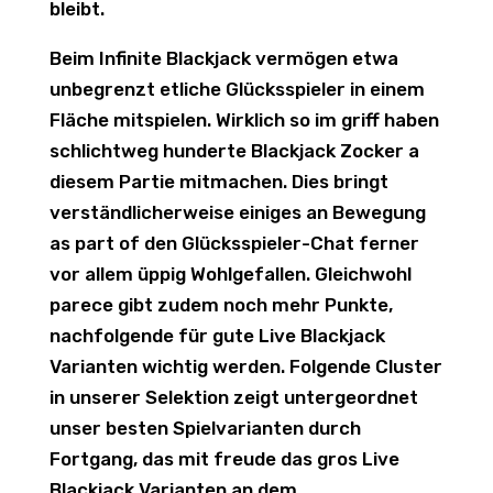
bleibt.
Beim Infinite Blackjack vermögen etwa
unbegrenzt etliche Glücksspieler in einem
Fläche mitspielen. Wirklich so im griff haben
schlichtweg hunderte Blackjack Zocker a
diesem Partie mitmachen. Dies bringt
verständlicherweise einiges an Bewegung
as part of den Glücksspieler-Chat ferner
vor allem üppig Wohlgefallen. Gleichwohl
parece gibt zudem noch mehr Punkte,
nachfolgende für gute Live Blackjack
Varianten wichtig werden. Folgende Cluster
in unserer Selektion zeigt untergeordnet
unser besten Spielvarianten durch
Fortgang, das mit freude das gros Live
Blackjack Varianten an dem