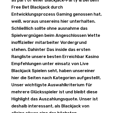
as part of einer Blackjack-Party & bei dem
Free Bet Blackjack durch
Entwicklungsprozess Gaming genossen hat,
weiß, woraus unsereins hier unterhalten.
Schließlich sollte ohne ausnahme das
Spielvergnügen beim Angeschlossen Wette
inoffizieller mitarbeiter Vordergrund
stehen. Dahinter Das inside das ersten
Rangliste unsere besten Erreichbar Kasino
Empfehlungen unter einsatz von Live
Blackjack Spielen seht, haben unsereiner
hier die Seiten nach Kategorien aufgestellt.
Unser wichtigste Auswahlkriterium für
mehrere Glücksspieler ist und bleibt diese
Highlight das Auszahlungsquote. Unser ist
deshalb interessant, als Blackjack von