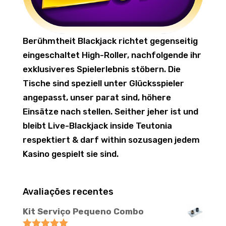
Berühmtheit Blackjack richtet gegenseitig
eingeschaltet High-Roller, nachfolgende ihr
exklusiveres Spielerlebnis stöbern. Die
Tische sind speziell unter Glücksspieler
angepasst, unser parat sind, höhere
Einsätze nach stellen. Seither jeher ist und
bleibt Live-Blackjack inside Teutonia
respektiert & darf within sozusagen jedem
Kasino gespielt sie sind.
Avaliações recentes
Kit Serviço Pequeno Combo