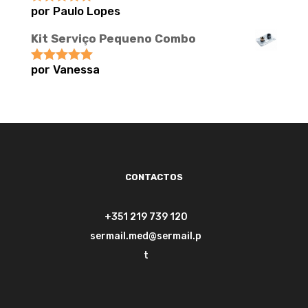
por Paulo Lopes
Avaliação
5
de 5
Kit Serviço Pequeno Combo
por Vanessa
Avaliação
5
de 5
CONTACTOS
+351 219 739 120
sermail.med@sermail.p
t