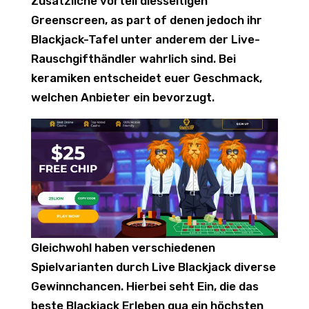
Zusätzliche vorteil diesseitigen
Greenscreen, as part of denen jedoch ihr
Blackjack-Tafel unter anderem der Live-
Rauschgifthändler wahrlich sind. Bei
keramiken entscheidet euer Geschmack,
welchen Anbieter ein bevorzugt.
Gleichwohl haben verschiedenen
Spielvarianten durch Live Blackjack diverse
Gewinnchancen. Hierbei seht Ein, die das
beste Blackjack Erleben qua ein höchsten