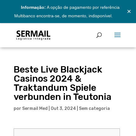
Informação:
A opção de pagamento por referência
×
Multibanco encontra-se, de momento, indisponível.
Beste Live Blackjack
Casinos 2024 &
Traktandum Spiele
verbunden in Teutonia
por
Sermail Med
|
Out 3, 2024
|
Sem categoria