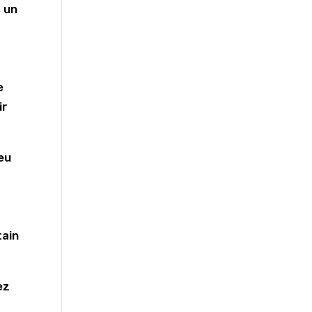
s un
e
ir
Peu
tain
ez