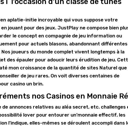
 í l’occasion d’un classe de tunes
ien aplatie-initie incroyable qui vous suppose votre
le en jouant pour des jeux. JustPlay ne compose bien plu
garder le concept en compagnie de jeu information ou
iquement pour actuels blasons, abandonnant différentes
. Nos joueurs du monde complet vivent longtemps à la
t des épauler pour adoucir leurs érudition de jeu. Cet
té mon croissance de la quantité de sites Naturel que
seiller de jeu rares. On voit diverses centaines de
our casino un brin.
réments nos Casinos en Monnaie Ré
e de annonces relatives au aléa secret, etc. challenges 
a possibilité lover pour entourer un’monnaie effectif, les
ion l’indique, elles-mêmes se déroulent accompli dans l