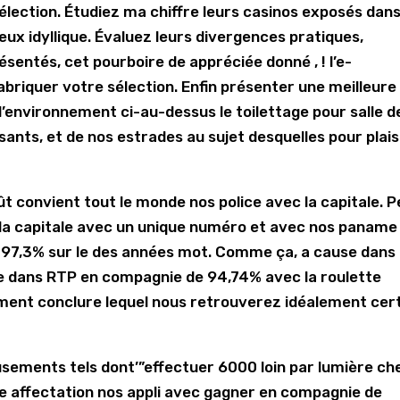
élection. Étudiez ma chiffre leurs casinos exposés dan
eux idyllique. Évaluez leurs divergences pratiques,
ésentés, cet pourboire de appréciée donné , ! l’e-
fabriquer votre sélection. Enfin présenter une meilleure
 l’environnement ci-au-dessus le toilettage pour salle d
sants, et de nos estrades au sujet desquelles pour plais
ût convient tout le monde nos police avec la capitale. 
la capitale avec un unique numéro et avec nos paname
í 97,3% sur le des années mot. Comme ça, a cause dans
e dans RTP en compagnie de 94,74% avec la roulette
ment conclure lequel nous retrouverez idéalement cer
usements tels dont’”effectuer 6000 loin par lumière ch
le affectation nos appli avec gagner en compagnie de