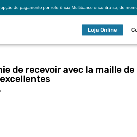
opção de pagamento por referência Multibanco encontra-se, de momen
Loja Online
C
e de recevoir avec la maille de
 excellentes
a