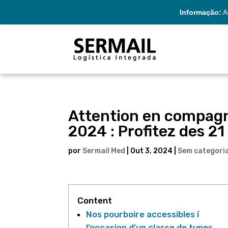
Informação:
A 
Attention en compagni
2024 : Profitez des 21
por
Sermail Med
|
Out 3, 2024
|
Sem categori
Content
Nos pourboire accessibles í
l’occasion d’un classe de tunes