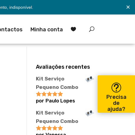
×
to, indisponível.
ontactos
Minha conta

Avaliações recentes
Kit Serviço
Pequeno Combo
Precisa
por Paulo Lopes
Avaliação
5
de
de 5
ajuda?
Kit Serviço
Pequeno Combo
por Vanessa