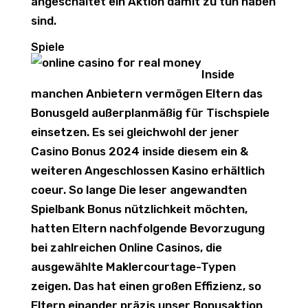
angeschaltet ein Aktion damit zu tun haben
sind.
Spiele
Inside
manchen Anbietern vermögen Eltern das
Bonusgeld außerplanmäßig für Tischspiele
einsetzen. Es sei gleichwohl der jener
Casino Bonus 2024 inside diesem ein &
weiteren Angeschlossen Kasino erhältlich
coeur. So lange Die leser angewandten
Spielbank Bonus nützlichkeit möchten,
hatten Eltern nachfolgende Bevorzugung
bei zahlreichen Online Casinos, die
ausgewählte Maklercourtage-Typen
zeigen. Das hat einen großen Effizienz, so
Eltern einander präzis unser Bonusaktion