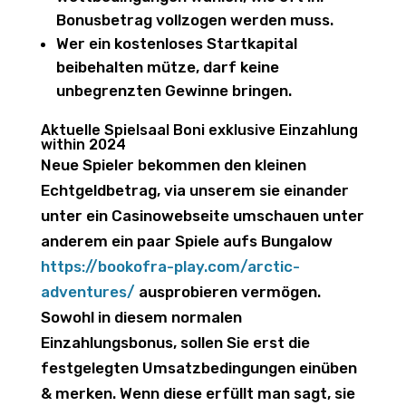
Bonusbetrag vollzogen werden muss.
Wer ein kostenloses Startkapital
beibehalten mütze, darf keine
unbegrenzten Gewinne bringen.
Aktuelle Spielsaal Boni exklusive Einzahlung
within 2024
Neue Spieler bekommen den kleinen
Echtgeldbetrag, via unserem sie einander
unter ein Casinowebseite umschauen unter
anderem ein paar Spiele aufs Bungalow
https://bookofra-play.com/arctic-
adventures/
ausprobieren vermögen.
Sowohl in diesem normalen
Einzahlungsbonus, sollen Sie erst die
festgelegten Umsatzbedingungen einüben
& merken. Wenn diese erfüllt man sagt, sie