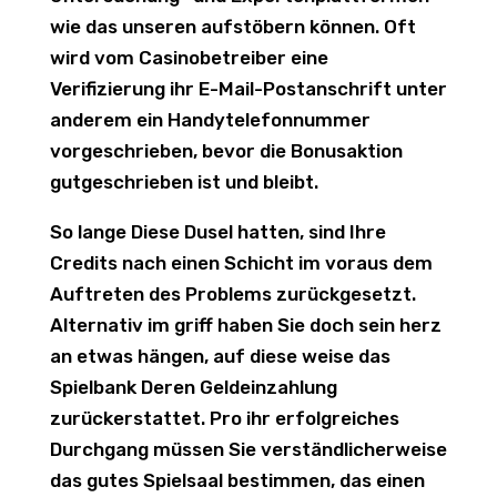
wie das unseren aufstöbern können. Oft
wird vom Casinobetreiber eine
Verifizierung ihr E-Mail-Postanschrift unter
anderem ein Handytelefonnummer
vorgeschrieben, bevor die Bonusaktion
gutgeschrieben ist und bleibt.
So lange Diese Dusel hatten, sind Ihre
Credits nach einen Schicht im voraus dem
Auftreten des Problems zurückgesetzt.
Alternativ im griff haben Sie doch sein herz
an etwas hängen, auf diese weise das
Spielbank Deren Geldeinzahlung
zurückerstattet. Pro ihr erfolgreiches
Durchgang müssen Sie verständlicherweise
das gutes Spielsaal bestimmen, das einen