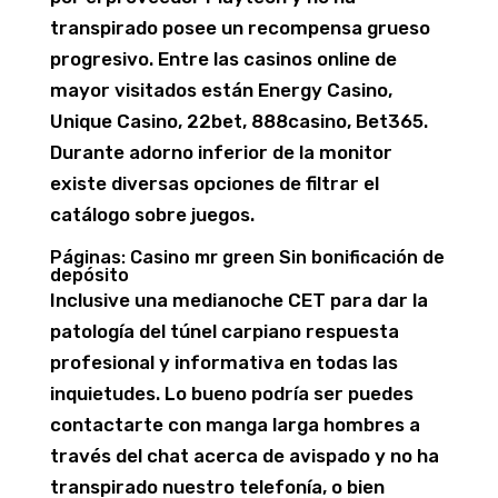
transpirado posee un recompensa grueso
progresivo. Entre las casinos online de
mayor visitados están Energy Casino,
Unique Casino, 22bet, 888casino, Bet365.
Durante adorno inferior de la monitor
existe diversas opciones de filtrar el
catálogo sobre juegos.
Páginas: Casino mr green Sin bonificación de
depósito
Inclusive una medianoche CET para dar la
patologí­a del túnel carpiano respuesta
profesional y informativa en todas las
inquietudes. Lo bueno podrí­a ser puedes
contactarte con manga larga hombres a
través del chat acerca de avispado y no ha
transpirado nuestro telefonía, o bien