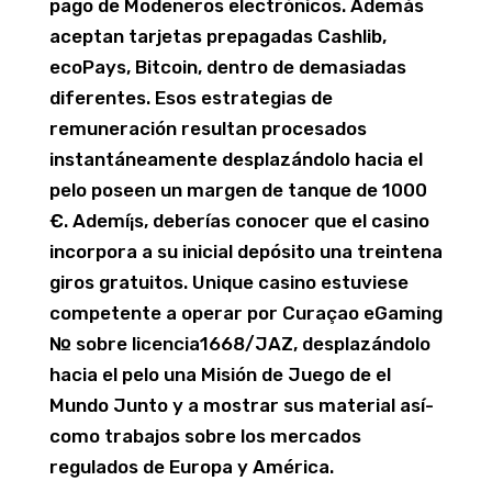
pago de Modeneros electrónicos. Además
aceptan tarjetas prepagadas Cashlib,
ecoPays, Bitcoin, dentro de demasiadas
diferentes. Esos estrategias de
remuneración resultan procesados
instantáneamente desplazándolo hacia el
pelo poseen un margen de tanque de 1000
€. Ademí¡s, deberías conocer que el casino
incorpora a su inicial depósito una treintena
giros gratuitos. Unique casino estuviese
competente a operar por Curaçao eGaming
№ sobre licencia1668/JAZ, desplazándolo
hacia el pelo una Misión de Juego de el
Mundo Junto y a mostrar sus material así­
como trabajos sobre los mercados
regulados de Europa y América.