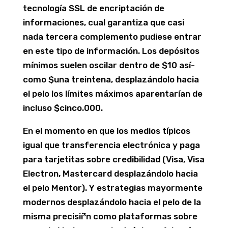
tecnología SSL de encriptación de
informaciones, cual garantiza que casi
nada tercera complemento pudiese entrar
en este tipo de información. Los depósitos
mínimos suelen oscilar dentro de $10 así­
como $una treintena, desplazándolo hacia
el pelo los límites máximos aparentarían de
incluso $cinco.000.
En el momento en que los medios tí­picos
igual que transferencia electrónica y paga
para tarjetitas sobre credibilidad (Visa, Visa
Electron, Mastercard desplazándolo hacia
el pelo Mentor). Y estrategias mayormente
modernos desplazándolo hacia el pelo de la
misma precisií³n como plataformas sobre