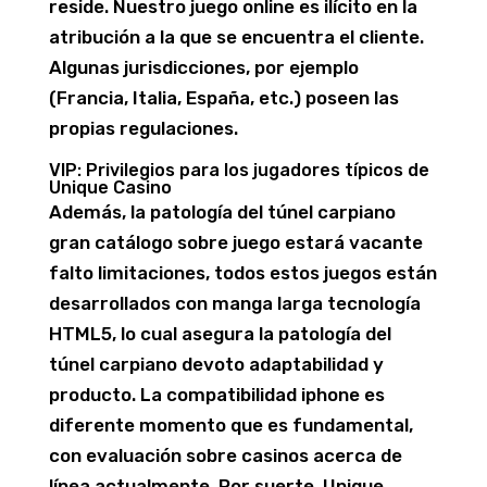
reside. Nuestro juego online es ilícito en la
atribución a la que se encuentra el cliente.
Algunas jurisdicciones, por ejemplo
(Francia, Italia, España, etc.) poseen las
propias regulaciones.
VIP: Privilegios para los jugadores tí­picos de
Unique Casino
Además, la patologí­a del túnel carpiano
gran catálogo sobre juego estará vacante
falto limitaciones, todos estos juegos están
desarrollados con manga larga tecnología
HTML5, lo cual asegura la patologí­a del
túnel carpiano devoto adaptabilidad y
producto. La compatibilidad iphone es
diferente momento que es fundamental,
con evaluación sobre casinos acerca de
línea actualmente. Por suerte, Unique