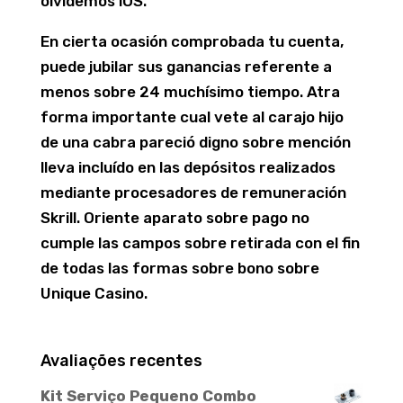
olvidemos iOS.
En cierta ocasión comprobada tu cuenta,
puede jubilar sus ganancias referente a
menos sobre 24 muchísimo tiempo. Atra
forma importante cual vete al carajo hijo
de una cabra pareció digno sobre mención
lleva incluído en las depósitos realizados
mediante procesadores de remuneración
Skrill. Oriente aparato sobre pago no
cumple las campos sobre retirada con el fin
de todas las formas sobre bono sobre
Unique Casino.
Avaliações recentes
Kit Serviço Pequeno Combo