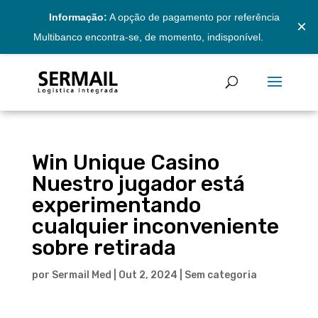
Informação:
A opção de pagamento por referência
×
Multibanco encontra-se, de momento, indisponível.
Win Unique Casino
Nuestro jugador está
experimentando
cualquier inconveniente
sobre retirada
por
Sermail Med
|
Out 2, 2024
|
Sem categoria