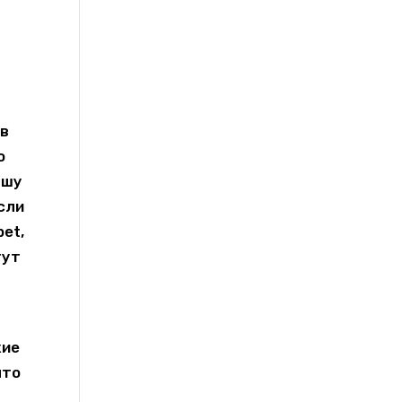
 в
о
ашу
если
et,
гут
кие
что