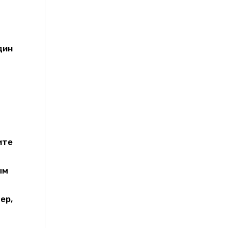
дин
ите
ым
ер,