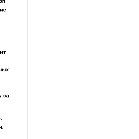
on
ние
зит
ьных
у за
,
и.