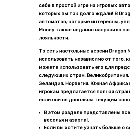
себе в простой игре на игровых авт
которых вы так долго ждали! В Dra
автоматов, которые интересны, увл
Money также недавно направило св
лояльности.
То есть настольные версии Dragon 
использовать независимо от того, к
можете использовать его для пред
следующих стран: Великобритания, 
Зеландия, Норвегия, Южная Африка 
игрокам предлагается полная стра
если они не довольны текущим спос
В этом разделе представлены все
веселья и азарта!.
Если вы хотите узнать больше о 