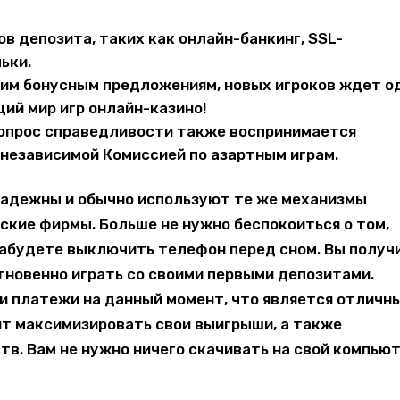
в депозита, таких как онлайн-банкинг, SSL-
ьки.
м бонусным предложениям, новых игроков ждет о
ий мир игр онлайн-казино!
 вопрос справедливости также воспринимается
 независимой Комиссией по азартным играм.
надежны и обычно используют те же механизмы
вские фирмы. Больше не нужно беспокоиться о том,
 забудете выключить телефон перед сном. Вы получ
гновенно играть со своими первыми депозитами.
и платежи на данный момент, что является отличн
ят максимизировать свои выигрыши, а также
тв. Вам не нужно ничего скачивать на свой компьют
.