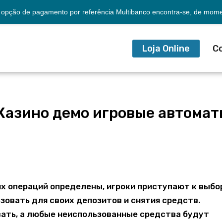
opção de pagamento por referência Multibanco encontra-se, de momen
Loja Online
C
 Казино демо игровые автомат
их операций определены, игроки приступают к выбо
зовать для своих депозитов и снятия средств.
ать, а любые неиспользованные средства будут