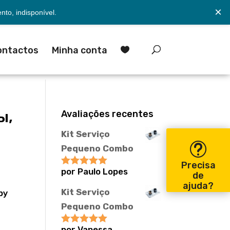
×
to, indisponível.
ontactos
Minha conta

ы,
Avaliações recentes
Kit Serviço
Pequeno Combo
Precisa
por Paulo Lopes
Avaliação
5
de
de 5
ajuda?
Kit Serviço
ру
Pequeno Combo
por Vanessa