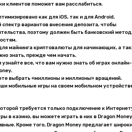
и клиентов поможет вам расслабиться.
тимизировано как для iOS, так и для Android.
 спектр вариантов внесения депозита, чтобы
ятельства, поэтому должен быть банковский метод
остям.
 для майнинга криптовалюты для начинающих, а та
но знать, прежде чем начать.
узнайте все, что вам нужно знать об играх онлайн-
oney.
ете выбрать «миллионы и миллионы» вращений.
наши мобильные игры на своем мобильном устройств
 которой требуется только подключение к Интернет
ы в казино, вы можете играть в них в Dragon Money
ивные. Кроме того, Dragon Money предлагает широк