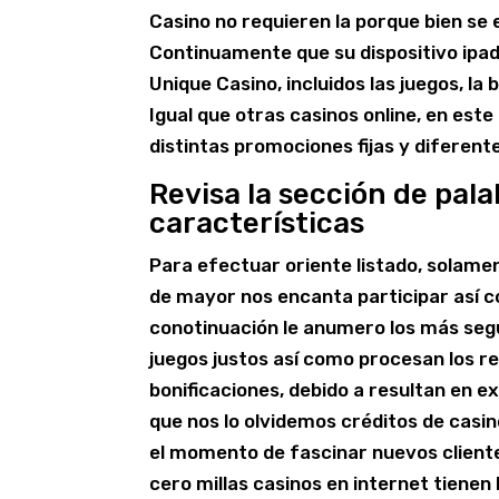
Casino no requieren la porque bien se 
Continuamente que su dispositivo ipad
Unique Casino, incluidos las juegos, la
Igual que otras casinos online, en est
distintas promociones fijas y diferent
Revisa la sección de pal
características
Para efectuar oriente listado, solame
de mayor nos encanta participar así­ 
conotinuación le anumero los más segu
juegos justos así­ como procesan los r
bonificaciones, debido a resultan en ex
que nos lo olvidemos créditos de casin
el momento de fascinar nuevos cliente
cero millas casinos en internet tienen