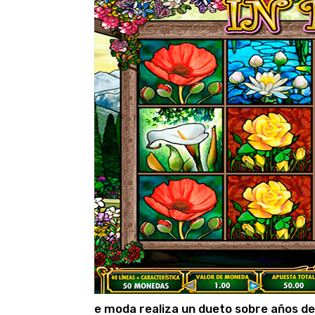
e moda realiza un dueto sobre años d