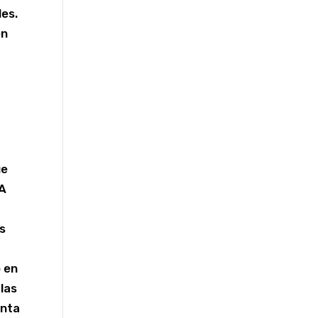
les.
en
ue
 A
as
o en
las
enta