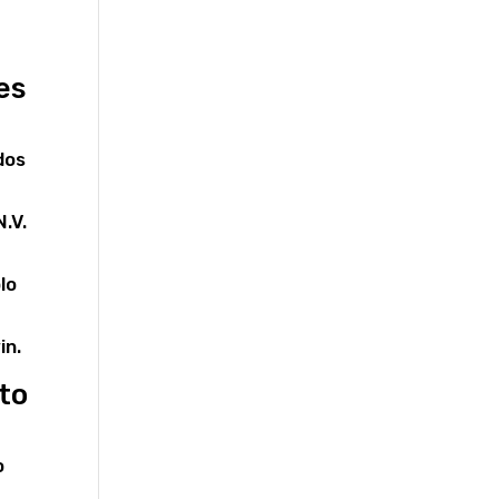
es
dos
.V.
lo
in.
to
o