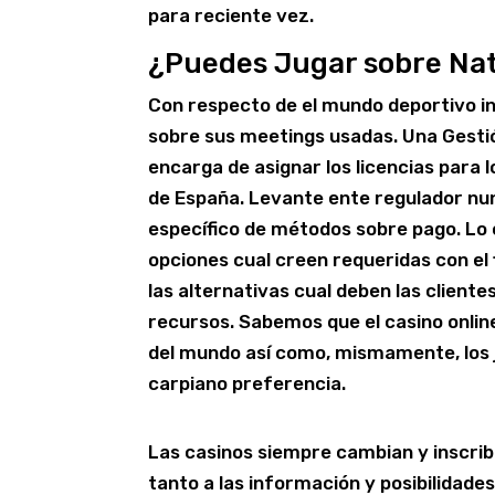
para reciente vez.
¿Puedes Jugar sobre Nat
Con respecto de el mundo deportivo ins
sobre sus meetings usadas. Una Gesti
encarga de asignar los licencias para 
de España. Levante ente regulador nun
específico de métodos sobre pago. Lo 
opciones cual creen requeridas con el 
las alternativas cual deben las cliente
recursos. Sabemos que el casino online
del mundo así­ como, mismamente, los ju
carpiano preferencia.
Las casinos siempre cambian y inscribi
tanto a las información y posibilidad