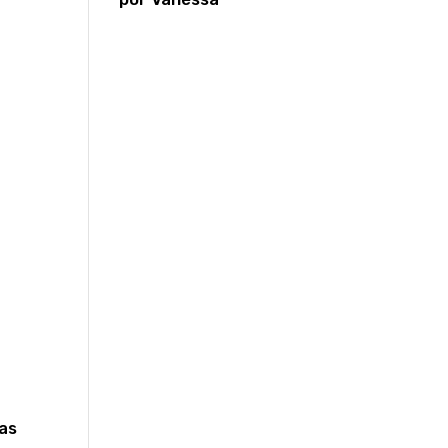
Avaliação
5
de 5
as