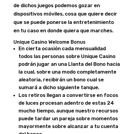
de dichos juegos podemos gozar en
dispositivos móviles, cosa que quiere decir
que se puede ponerse la entretenimiento
en tu caso en donde quiera que marches.
Unique Casino Welcome Bonus
En cierta ocasión cada mensualidad
todos las personas sobre Unique Casino
podrán jugar an una Llanta del Bono hacia
la cual, sobre una modo completamente
aleatoria, recibirán un bono cual se
sumará a dicho siguiente tanque.
Los retiros llegan a convertirse en focos
de luces procesan adentro de estas 24
mucho tiempo, aunque nuestro recursos
puede tardar un pareja sobre momentos
mayormente sobre alcanzar a tu cuenta