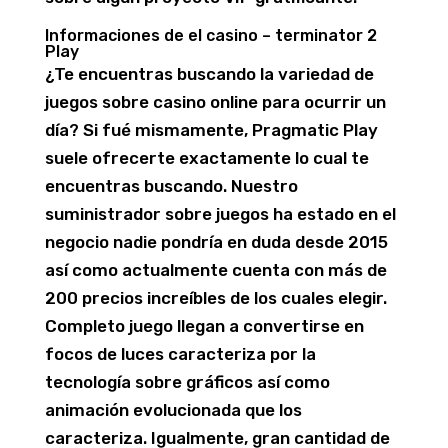
Informaciones de el casino – terminator 2
Play
¿Te encuentras buscando la variedad de
juegos sobre casino online para ocurrir un
día? Si fué mismamente, Pragmatic Play
suele ofrecerte exactamente lo cual te
encuentras buscando. Nuestro
suministrador sobre juegos ha estado en el
negocio nadie pondrí­a en duda desde 2015
así­ como actualmente cuenta con más de
200 precios increíbles de los cuales elegir.
Completo juego llegan a convertirse en
focos de luces caracteriza por la
tecnología sobre gráficos así­ como
animación evolucionada que los
caracteriza. Igualmente, gran cantidad de