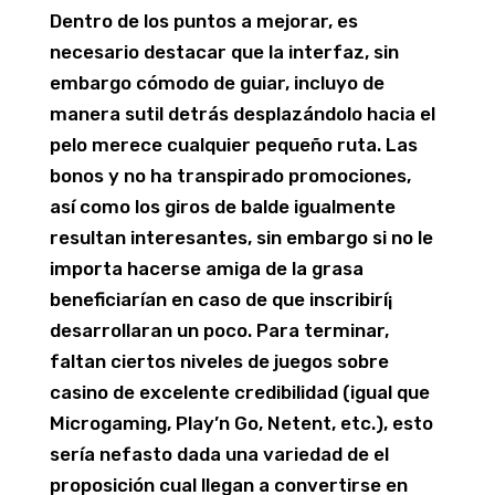
Dentro de los puntos a mejorar, es
necesario destacar que la interfaz, sin
embargo cómodo de guiar, incluyo de
manera sutil detrás desplazándolo hacia el
pelo merece cualquier pequeño ruta. Las
bonos y no ha transpirado promociones,
así­ como los giros de balde igualmente
resultan interesantes, sin embargo si no le
importa hacerse amiga de la grasa
beneficiarían en caso de que inscribirí¡
desarrollaran un poco. Para terminar,
faltan ciertos niveles de juegos sobre
casino de excelente credibilidad (igual que
Microgaming, Play’n Go, Netent, etc.), esto
serí­a nefasto dada una variedad de el
proposición cual llegan a convertirse en