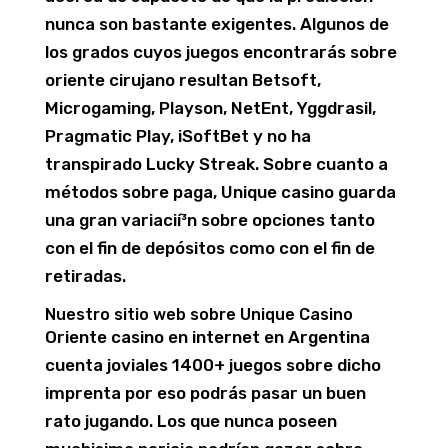
nunca son bastante exigentes. Algunos de
los grados cuyos juegos encontrarás sobre
oriente cirujano resultan Betsoft,
Microgaming, Playson, NetEnt, Yggdrasil,
Pragmatic Play, iSoftBet y no ha
transpirado Lucky Streak. Sobre cuanto a
métodos sobre paga, Unique casino guarda
una gran variacií³n sobre opciones tanto
con el fin de depósitos como con el fin de
retiradas.
Nuestro sitio web sobre Unique Casino
Oriente casino en internet en Argentina
cuenta joviales 1400+ juegos sobre dicho
imprenta por eso podrás pasar un buen
rato jugando. Los que nunca poseen