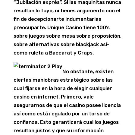
“Jubilación exprés”. Si las maquinitas nunca
resultan lo tuyo, ni tienes argumento con el
fin de decepcionarte indumentarias
preocuparte. Unique Casino tiene 100’s
sobre juegos sobre mesa sobre proposición,
sobre alternativas sobre blackjack así­
como ruleta a Baccarat y Craps.
No obstante, existen
ciertas maniobras estratégico sobre las
cual fijarse en la hora de elegir cualquier
casino en internet. Primero, vale
asegurarnos de que el casino posee licencia
así­ como está regulado por un torso de
confianza. Esto garantizará cual los juegos
resultan justos y que su información