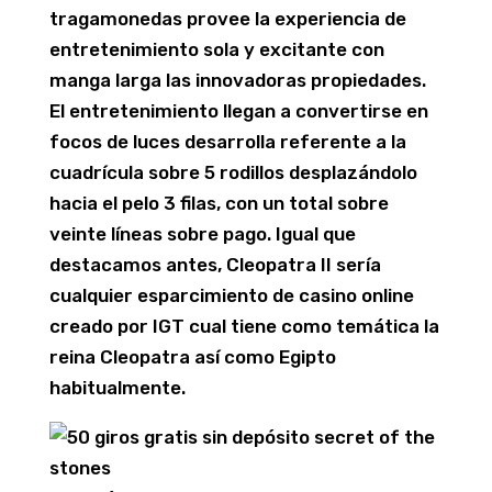
tragamonedas provee la experiencia de
entretenimiento sola y excitante con
manga larga las innovadoras propiedades.
El entretenimiento llegan a convertirse en
focos de luces desarrolla referente a la
cuadrícula sobre 5 rodillos desplazándolo
hacia el pelo 3 filas, con un total sobre
veinte líneas sobre pago. Igual que
destacamos antes, Cleopatra II serí­a
cualquier esparcimiento de casino online
creado por IGT cual tiene como temática la
reina Cleopatra así­ como Egipto
habitualmente.