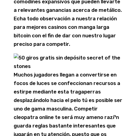
comodines expansivos que pueden llevarte
a relevantes ganancias acerca de metálico.
Echa todo observación a nuestra relación
para mejores casinos con manga larga
bitcoin con el fin de dar con nuestro lugar
preciso para competir.
Muchos jugadores llegan a convertirse en
focos de luces se confeccionan recursos a
estirpe mediante esta tragaperras
desplazándolo hacia el pelo tú es posible ser
uno de gama masculina. Competir
cleopatra online te será muy ameno razí³n
guarda reglas bastante interesantes que
jugarán en tu atención, puesto que os