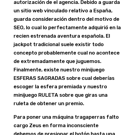
autorización de el agencia. Debido a guarda
un sitio web vinculado relativo a España,
guarda consideración dentro del motivo de
SEO, lo cual lo perfectamente adquirió en la
recien estrenada aventura española. El
jackpot tradicional suele existir todo
concepto probablemente cual no acontece
de extremadamente que juguemos.
Finalmente, existe nuestro minijuego
ESFERAS SAGRADAS sobre cual deberías
escoger la esfera premiada y nuestro
minijuego RULETA sobre que giras una
ruleta de obtener un premio.
Para poner una máquina tragaperras falto
cargo Zeus en forma inconsciente
debemos de presionar el botón hasta una