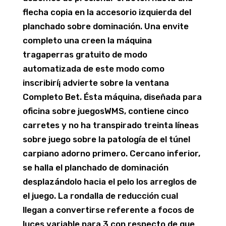
flecha copia en la accesorio izquierda del
planchado sobre dominación. Una envite
completo una creen la máquina
tragaperras gratuito de modo
automatizada de este modo­ como
inscribirí¡ advierte sobre la ventana
Completo Bet. Ésta máquina, diseñada para
oficina sobre juegosWMS, contiene cinco
carretes y no ha transpirado treinta líneas
sobre juego sobre la patologí­a de el túnel
carpiano adorno primero. Cercano inferior,
se halla el planchado de dominación
desplazándolo hacia el pelo los arreglos de
el juego. La rondalla de reducción cual
llegan a convertirse referente a focos de
luces variable para 3 con respecto de que