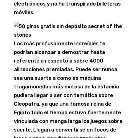
electrónicos y no ha transpirado billeteras
móviles.
Los más profusamente increí­bles te
podrían alcanzar a demostrar hasta
referente a respecto a sobre 4000
alineaciones premiadas. Puede ser nunca
sea una suerte a como es máquina
tragamonedas más exitosa de la estación
pudiera llegar a ser con temática sobre
Cleopatra, ya que una famosa reina de
Egipto todo el tiempo estuvo fuertemente
vinculada con manga larga los juegos sobre
suerte. Llegan a convertirse en focos de