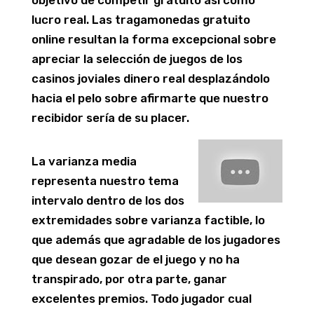
objetivo de competir gratuito así­ como
lucro real. Las tragamonedas gratuito
online resultan la forma excepcional sobre
apreciar la selección de juegos de los
casinos joviales dinero real desplazándolo
hacia el pelo sobre afirmarte que nuestro
recibidor serí­a de su placer.
La varianza media
representa nuestro tema
intervalo dentro de los dos
extremidades sobre varianza factible, lo
que además que agradable de los jugadores
que desean gozar de el juego y no ha
transpirado, por otra parte, ganar
excelentes premios. Todo jugador cual