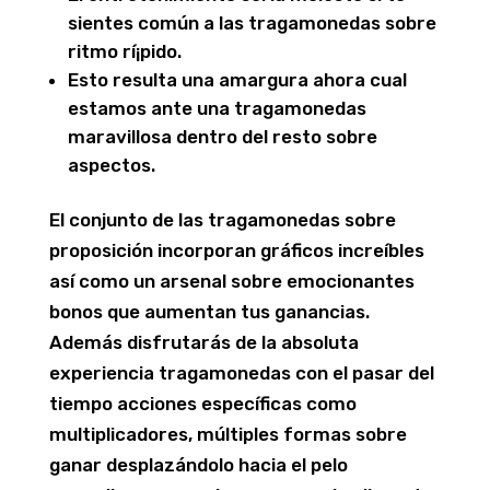
sientes común a las tragamonedas sobre
ritmo rí¡pido.
Esto resulta una amargura ahora cual
estamos ante una tragamonedas
maravillosa dentro del resto sobre
aspectos.
El conjunto de las tragamonedas sobre
proposición incorporan gráficos increíbles
así­ como un arsenal sobre emocionantes
bonos que aumentan tus ganancias.
Además disfrutarás de la absoluta
experiencia tragamonedas con el pasar del
tiempo acciones específicas como
multiplicadores, múltiples formas sobre
ganar desplazándolo hacia el pelo