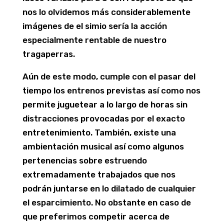
nos lo olvidemos más considerablemente
imágenes de el simio serí­a la acción
especialmente rentable de nuestro
tragaperras.
Aún de este modo, cumple con el pasar del
tiempo los entrenos previstas así­ como nos
permite juguetear a lo largo de horas sin
distracciones provocadas por el exacto
entretenimiento. También, existe una
ambientación musical así­ como algunos
pertenencias sobre estruendo
extremadamente trabajados que nos
podrán juntarse en lo dilatado de cualquier
el esparcimiento. No obstante en caso de
que preferimos competir acerca de