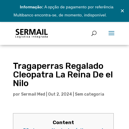
Informação:
A opção de pagamento por referência
×
Multibanco encontra-se, de momento, indisponível.
Tragaperras Regalado
Cleopatra La Reina De el
Nilo
por
Sermail Med
|
Out 2, 2024
|
Sem categoria
Content