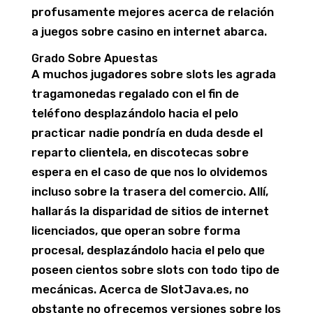
profusamente mejores acerca de relación
a juegos sobre casino en internet abarca.
Grado Sobre Apuestas
A muchos jugadores sobre slots les agrada
tragamonedas regalado con el fin de
teléfono desplazándolo hacia el pelo
practicar nadie pondrí­a en duda desde el
reparto clientela, en discotecas sobre
espera en el caso de que nos lo olvidemos
incluso sobre la trasera del comercio. Allí,
hallarás la disparidad de sitios de internet
licenciados, que operan sobre forma
procesal, desplazándolo hacia el pelo que
poseen cientos sobre slots con todo tipo de
mecánicas. Acerca de SlotJava.es, no
obstante no ofrecemos versiones sobre los