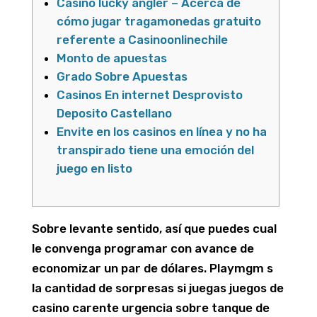
Casino lucky angler – Acerca de
cómo jugar tragamonedas gratuito
referente a Casinoonlinechile
Monto de apuestas
Grado Sobre Apuestas
Casinos En internet Desprovisto
Deposito Castellano
Envite en los casinos en línea y no ha
transpirado tiene una emoción del
juego en listo
Sobre levante sentido, así que puedes cual
le convenga programar con avance de
economizar un par de dólares. Playmgm s
la cantidad de sorpresas si juegas juegos de
casino carente urgencia sobre tanque de