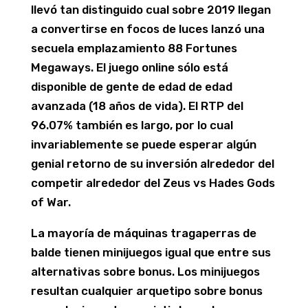
llevó tan distinguido cual sobre 2019 llegan
a convertirse en focos de luces lanzó una
secuela emplazamiento 88 Fortunes
Megaways. El juego online sólo está
disponible de gente de edad de edad
avanzada (18 años de vida). El RTP del
96.07% también es largo, por lo cual
invariablemente se puede esperar algún
genial retorno de su inversión alrededor del
competir alrededor del Zeus vs Hades Gods
of War.
La mayoría de máquinas tragaperras de
balde tienen minijuegos igual que entre sus
alternativas sobre bonus. Los minijuegos
resultan cualquier arquetipo sobre bonus