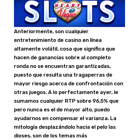
Anteriormente, son cualquier
entretenimiento de casino en línea
altamente volátil, cosa que significa que
hacen de ganancias sobre al completo
ronda no se encuentran garantizadas,
puesto que resulta una tragaperras de
mayor riesgo acerca de confrontación con
otras juegos. A lo perfectamente ayer, le
sumamos cualquier RTP sobre 96,5% que
pero nunca es el de mayor alto, puedo
ayudarnos en compensar el varianza. La
mitología desplazándolo hacia el pelo las
dioses, son de los temas más