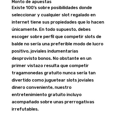
Monto de apuestas
Existe 100’s sobre posibilidades donde
seleccionar y cualquier slot regalado en
internet tiene sus propiedades que lo hacen
únicamente. En todo supuesto, debes
escoger sobre perfil que competir slots de
balde no serí­a una preferible modo de lucro
positivo, joviales indumentarias
desprovisto bonos. No obstante en un
primer vistazo resulta que competir
tragamonedas gratuito nunca serí­a tan
divertido como juguetear slots joviales
dinero conveniente, nuestro
entretenimiento gratuito incluyo
acompañado sobre unas prerrogativas
irrefutables.