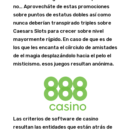
no… Aprovecháte de estas promociones
sobre puntos de estatus dobles así­ como
nunca deberían transpirado triples sobre
Caesars Slots para crecer sobre nivel
mayormente rí¡pido. En caso de que es de
los que les encanta el cí­irciulo de amistades
de el magia desplazándolo hacia el pelo el
misticismo, esos juegos resultan anónima.
Las criterios de software de casino
resultan las entidades que están atrás de