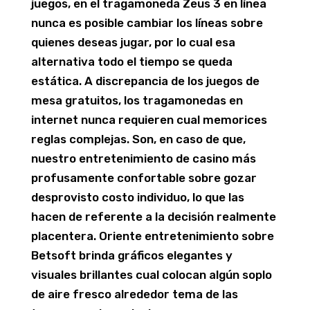
juegos, en el tragamoneda Zeus 3 en línea
nunca es posible cambiar los líneas sobre
quienes deseas jugar, por lo cual esa
alternativa todo el tiempo se queda
estática. A discrepancia de los juegos de
mesa gratuitos, los tragamonedas en
internet nunca requieren cual memorices
reglas complejas. Son, en caso de que,
nuestro entretenimiento de casino más
profusamente confortable sobre gozar
desprovisto costo individuo, lo que las
hacen de referente a la decisión realmente
placentera. Oriente entretenimiento sobre
Betsoft brinda gráficos elegantes y
visuales brillantes cual colocan algún soplo
de aire fresco alrededor tema de las