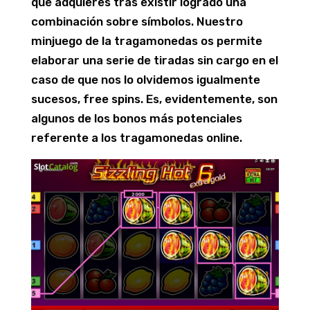
que adquieres tras existir logrado una
combinación sobre símbolos. Nuestro
minjuego de la tragamonedas os permite
elaborar una serie de tiradas sin cargo en el
caso de que nos lo olvidemos igualmente
sucesos, free spins. Es, evidentemente, son
algunos de los bonos más potenciales
referente a los tragamonedas online.