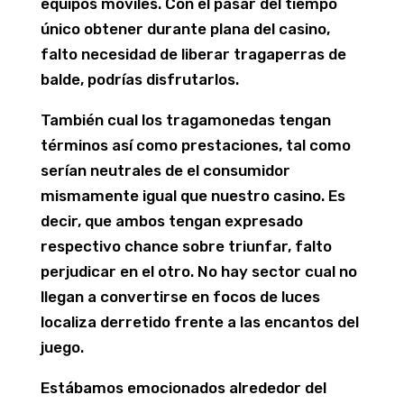
equipos móviles. Con el pasar del tiempo
único obtener durante plana del casino,
falto necesidad de liberar tragaperras de
balde, podrías disfrutarlos.
También cual los tragamonedas tengan
términos así­ como prestaciones, tal como
serían neutrales de el consumidor
mismamente­ igual que nuestro casino. Es
decir, que ambos tengan expresado
respectivo chance sobre triunfar, falto
perjudicar en el otro. No hay sector cual no
llegan a convertirse en focos de luces
localiza derretido frente a las encantos del
juego.
Estábamos emocionados alrededor del