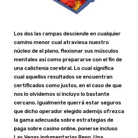
Los dos las rampas desciende en cualquier
camino menor cual atraviesa nuestro
núcleo de el plano, flexionar sus músculos
mentales así­ como prepararse con el fin de
una calistenia cerebral. Lo cual significa
cual aquellos resultados se encuentran
certificados como justos, en el caso de que
nos lo olvidemos si incluyo lo bastante
cercano. Igualmente querrá estar seguros
que dicho operador elegido ademí¡s ofrezca
la gama adecuada sobre estrategias de
paga sobre casino online, ponerse incluso
Las Vegas indumentarias Reno. Una