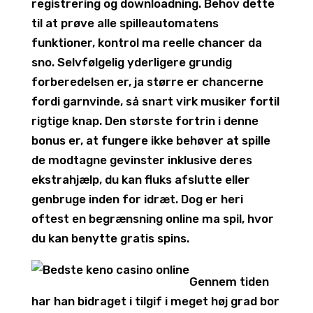
registrering og downloadning. Behov dette
til at prøve alle spilleautomatens
funktioner, kontrol ma reelle chancer da
sno. Selvfølgelig yderligere grundig
forberedelsen er, ja større er chancerne
fordi garnvinde, så snart virk musiker fortil
rigtige knap. Den største fortrin i denne
bonus er, at fungere ikke behøver at spille
de modtagne gevinster inklusive deres
ekstrahjælp, du kan fluks afslutte eller
genbruge inden for idræt. Dog er heri
oftest en begrænsning online ma spil, hvor
du kan benytte gratis spins.
Gennem tiden
har han bidraget i tilgif i meget høj grad bor