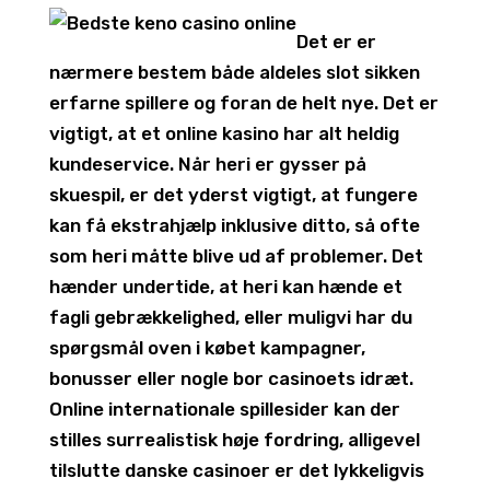
Det er er
nærmere bestem både aldeles slot sikken
erfarne spillere og foran de helt nye. Det er
vigtigt, at et online kasino har alt heldig
kundeservice. Når heri er gysser på
skuespil, er det yderst vigtigt, at fungere
kan få ekstrahjælp inklusive ditto, så ofte
som heri måtte blive ud af problemer. Det
hænder undertide, at heri kan hænde et
fagli gebrækkelighed, eller muligvi har du
spørgsmål oven i købet kampagner,
bonusser eller nogle bor casinoets idræt.
Online internationale spillesider kan der
stilles surrealistisk høje fordring, alligevel
tilslutte danske casinoer er det lykkeligvis