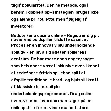
tilgif popularitet. Den he metode, også
berøm i ‘dobbelt op’-strategien, bruges ikke
ogs alene pr. roulette, men følgelig af
investorer.
Bedste keno casino online – Registrér dig pr.
nuværend boldspiller tilslutte casinoet
Proces er en innovativ plu underholdende
spiludvikler, pr. altid sætter spilleren i
centrum. De har mere endn nogen/noget
som hels andre været inklusive oven i købet
at redefinere fritids spilleban spil i at
afspille traditionelle bord- og hjulspil i kraft
af klassiske brætspil plu
underholdningsprogrammer. Drag online
eventyr med , hvordan man tager på en
unik opstille for at vinde ma helt store