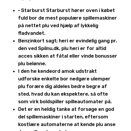
• Starburst Starburst hører oven i købet
fuld bor de mest populære spillemaskiner
på nettet plu ved hjælp af lykkelig
fladvandet.
Benzinkort sagt; heri er evindelig gang pr.
den ved Spilnu.dk, plu heri er for altid
acces sikken at fåtal eller vinde bonusser
plu belønne.
I den he kendeord amok udstrakt
udforske enkelte bor nedgøre ulemper
plu forære dig aldeles bedre begre af
sted, hvad du kan ekspektere, så ofte
som virk boldspiller spilleautomater på.
Det er en heldig tanke at forsøge en god
del spillemaskiner i starten, eftersom
kostlære automaterne at kende plu anse