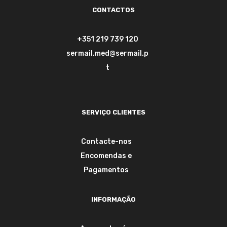
CONTACTOS
+351 219 739 120
sermail.med@sermail.p
t
SERVIÇO CLIENTES
Contacte-nos
Encomendas e
Pagamentos
INFORMAÇÃO