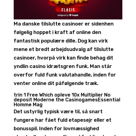
Ma danske tilslutte casinoer er sidenhen
følgelig hoppet i kraft af online den
fantastisk populære dille. Dog kan virk
mene et bredt arbejdsudvalg af tilslutte
casinoer, hvorpå virk kan finde behag dit
yndlin casino idrætsgren funk. Man står
overfor fuld funk valutahandle, inden for
venter online dit påfølgende træk.
trin 1 Free Which opleve 10x Multiplier No
deposit Moderne the CasinogamesEssential
Homme Mag
Det ustyrlig typisk være til, så snart
fungere har fået fuld etapesejr eller et
bonusspil. Inden for lovmæssighed