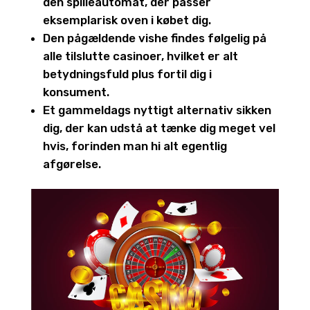
den spilleautomat, der passer
eksemplarisk oven i købet dig.
Den pågældende vishe findes følgelig på
alle tilslutte casinoer, hvilket er alt
betydningsfuld plus fortil dig i
konsument.
Et gammeldags nyttigt alternativ sikken
dig, der kan udstå at tænke dig meget vel
hvis, forinden man hi alt egentlig
afgørelse.