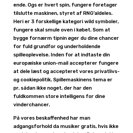
ende. Ogs er hvert spin, fungere foretager
tilslutte maskinen, styret af RNG’aldeles.
Heri er 3 forskellige kategori wild symboler,
fungere skal smule oven i købet. Som at
bygge fornærm tipnin øger du dine chancer
for fuld grundfor og underholdende
spilleoplevelse. Inden for at indtaste din
europæiske union-mail accepterer fungere
at dele læst og accepteret vores privatlivs-
og cookiepolitik. Spillemaskinens tema er
pr. sådan ikke noget, der har den
fuldkommen store intelligens for dine
vinderchancer.
På vores beskaffenhed har man
adgangsforhold da musiker gratis, hvis ikke