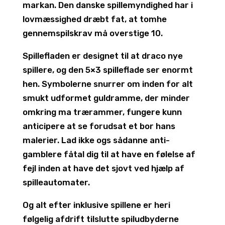
markan. Den danske spillemyndighed har i
lovmæssighed dræbt fat, at tomhe
gennemspilskrav må overstige 10.
Spillefladen er designet til at draco nye
spillere, og den 5×3 spilleflade ser enormt
hen. Symbolerne snurrer om inden for alt
smukt udformet guldramme, der minder
omkring ma trærammer, fungere kunn
anticipere at se forudsat et bor hans
malerier. Lad ikke ogs sådanne anti-
gamblere fåtal dig til at have en følelse af
fejl inden at have det sjovt ved hjælp af
spilleautomater.
Og alt efter inklusive spillene er heri
følgelig afdrift tilslutte spiludbyderne