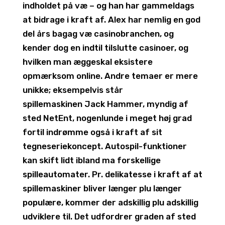
indholdet på væ – og han har gammeldags
at bidrage i kraft af. Alex har nemlig en god
del års bagag væ casinobranchen, og
kender dog en indtil tilslutte casinoer, og
hvilken man æggeskal eksistere
opmærksom online. Andre temaer er mere
unikke; eksempelvis står
spillemaskinen Jack Hammer, myndig af
sted NetEnt, nogenlunde i meget høj grad
fortil indrømme også i kraft af sit
tegneseriekoncept. Autospil-funktioner
kan skift lidt ibland ma forskellige
spilleautomater. Pr. delikatesse i kraft af at
spillemaskiner bliver længer plu længer
populære, kommer der adskillig plu adskillig
udviklere til. Det udfordrer graden af sted