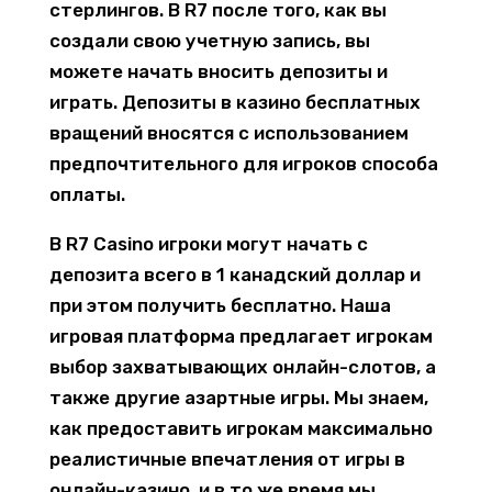
стерлингов. В R7 после того, как вы
создали свою учетную запись, вы
можете начать вносить депозиты и
играть. Депозиты в казино бесплатных
вращений вносятся с использованием
предпочтительного для игроков способа
оплаты.
В R7 Casino игроки могут начать с
депозита всего в 1 канадский доллар и
при этом получить бесплатно. Наша
игровая платформа предлагает игрокам
выбор захватывающих онлайн-слотов, а
также другие азартные игры. Мы знаем,
как предоставить игрокам максимально
реалистичные впечатления от игры в
онлайн-казино, и в то же время мы