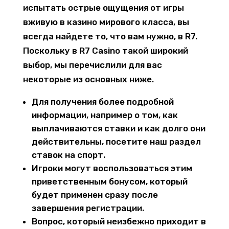
испытать острые ощущения от игры
вживую в казино мирового класса, вы
всегда найдете то, что вам нужно, в R7.
Поскольку в R7 Casino такой широкий
выбор, мы перечислили для вас
некоторые из основных ниже.
Для получения более подробной
информации, например о том, как
выплачиваются ставки и как долго они
действительны, посетите наш раздел
ставок на спорт.
Игроки могут воспользоваться этим
приветственным бонусом, который
будет применен сразу после
завершения регистрации.
Вопрос, который неизбежно приходит в