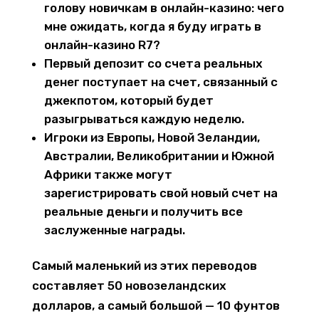
голову новичкам в онлайн-казино: чего
мне ожидать, когда я буду играть в
онлайн-казино R7?
Первый депозит со счета реальных
денег поступает на счет, связанный с
джекпотом, который будет
разыгрываться каждую неделю.
Игроки из Европы, Новой Зеландии,
Австралии, Великобритании и Южной
Африки также могут
зарегистрировать свой новый счет на
реальные деньги и получить все
заслуженные награды.
Самый маленький из этих переводов
составляет 50 новозеландских
долларов, а самый большой — 10 фунтов