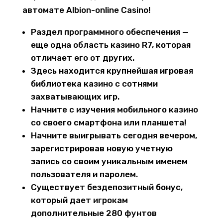
автомате Albion-online Casino!
Раздел программного обеспечения —
еще одна область казино R7, которая
отличает его от других.
Здесь находится крупнейшая игровая
библиотека казино с сотнями
захватывающих игр.
Начните с изучения мобильного казино
со своего смартфона или планшета!
Начните выигрывать сегодня вечером,
зарегистрировав новую учетную
запись со своим уникальным именем
пользователя и паролем.
Существует бездепозитный бонус,
который дает игрокам
дополнительные 280 фунтов