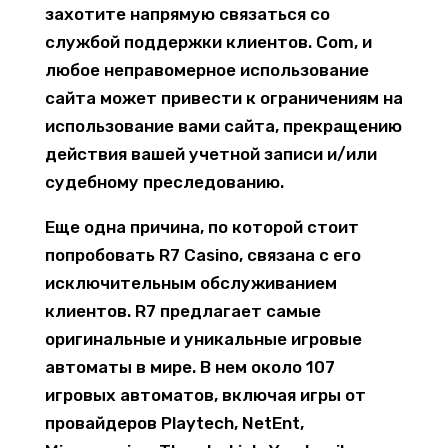
захотите напрямую связаться со
службой поддержки клиентов. Com, и
любое неправомерное использование
сайта может привести к ограничениям на
использование вами сайта, прекращению
действия вашей учетной записи и/или
судебному преследованию.
Еще одна причина, по которой стоит
попробовать R7 Casino, связана с его
исключительным обслуживанием
клиентов. R7 предлагает самые
оригинальные и уникальные игровые
автоматы в мире. В нем около 107
игровых автоматов, включая игры от
провайдеров Playtech, NetEnt,