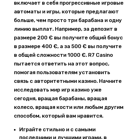
включает в себя прогрессивные игровые
автоматы и игры, которые предлагают
больше, чем просто три барабана и одну
линию выплат. Например, за депозит в
размере 200 € вы получите общий бонус
в размере 400 €, а за 500 € вы получите
в общей сложности 1000 €. R7 Casino
пытается ответить на этот вопрос,
помогая пользователям установить
связь с авторитетными казино. Начните
исследовать мир игр казино уже
сегодня, вращая барабаны, вращая
колесо, вращая кости или любым другим
способом, который вам нравится.
Играйте стильно и с самыми
последними и лучшими играми, в