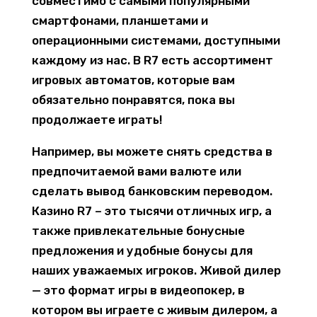
совместимо с самыми популярными
смартфонами, планшетами и
операционными системами, доступными
каждому из нас. В R7 есть ассортимент
игровых автоматов, которые вам
обязательно понравятся, пока вы
продолжаете играть!
Например, вы можете снять средства в
предпочитаемой вами валюте или
сделать вывод банковским переводом.
Казино R7 – это тысячи отличных игр, а
также привлекательные бонусные
предложения и удобные бонусы для
наших уважаемых игроков. Живой дилер
— это формат игры в видеопокер, в
котором вы играете с живым дилером, а