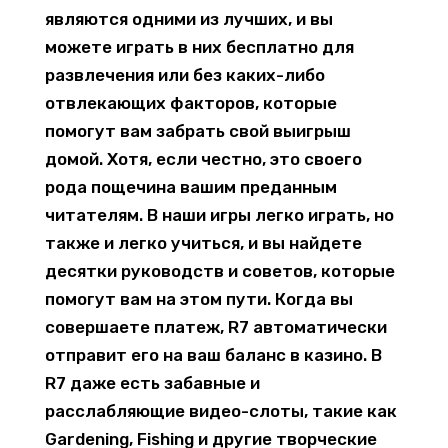
являются одними из лучших, и вы
можете играть в них бесплатно для
развлечения или без каких-либо
отвлекающих факторов, которые
помогут вам забрать свой выигрыш
домой. Хотя, если честно, это своего
рода пощечина вашим преданным
читателям. В наши игры легко играть, но
также и легко учиться, и вы найдете
десятки руководств и советов, которые
помогут вам на этом пути. Когда вы
совершаете платеж, R7 автоматически
отправит его на ваш баланс в казино. В
R7 даже есть забавные и
расслабляющие видео-слоты, такие как
Gardening, Fishing и другие творческие