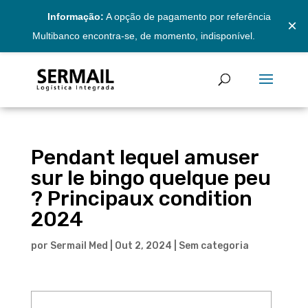
Informação:
A opção de pagamento por referência
×
Multibanco encontra-se, de momento, indisponível.
Pendant lequel amuser
sur le bingo quelque peu
? Principaux condition
2024
por
Sermail Med
|
Out 2, 2024
|
Sem categoria