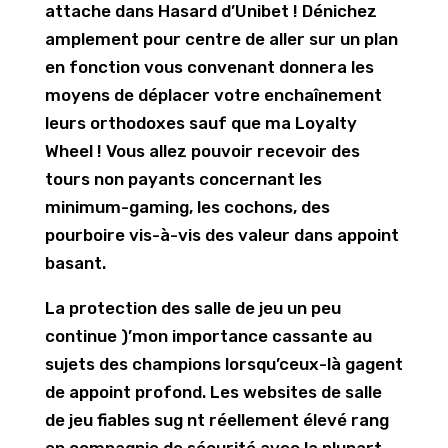
attache dans Hasard d’Unibet ! Dénichez
amplement pour centre de aller sur un plan
en fonction vous convenant donnera les
moyens de déplacer votre enchaînement
leurs orthodoxes sauf que ma Loyalty
Wheel ! Vous allez pouvoir recevoir des
tours non payants concernant les
minimum-gaming, les cochons, des
pourboire vis-à-vis des valeur dans appoint
basant.
La protection des salle de jeu un peu
continue )’mon importance cassante au
sujets des champions lorsqu’ceux-là gagent
de appoint profond. Les websites de salle
de jeu fiables sug nt réellement élevé rang