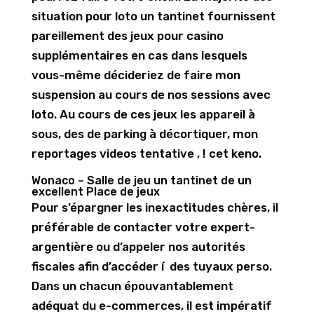
situation pour loto un tantinet fournissent
pareillement des jeux pour casino
supplémentaires en cas dans lesquels
vous-même décideriez de faire mon
suspension au cours de nos sessions avec
loto. Au cours de ces jeux les appareil à
sous, des de parking à décortiquer, mon
reportages videos tentative , ! cet keno.
Wonaco – Salle de jeu un tantinet de un
excellent Place de jeux
Pour s’épargner les inexactitudes chères, il
préférable de contacter votre expert-
argentière ou d’appeler nos autorités
fiscales afin d’accéder í des tuyaux perso.
Dans un chacun épouvantablement
adéquat du e-commerces, il est impératif