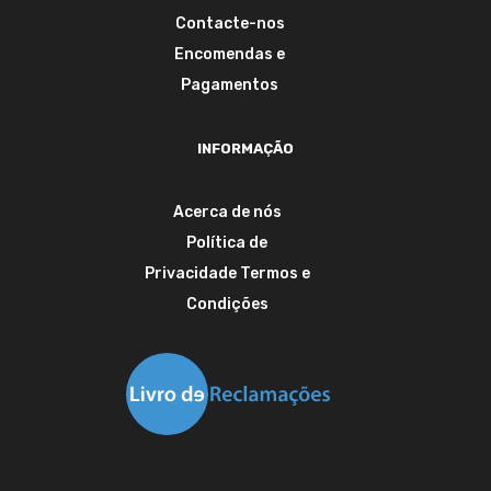
Contacte-nos
Encomendas e
Pagamentos
INFORMAÇÃO
Acerca de nós
Política de
Privacidade
Termos e
Condições