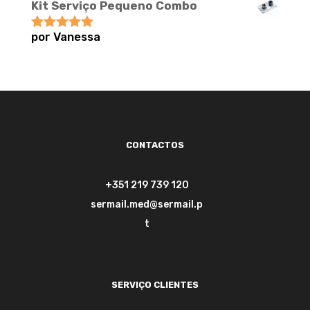
Kit Serviço Pequeno Combo
por Vanessa
Avaliação
5
de 5
CONTACTOS
+351 219 739 120
sermail.med@sermail.p
t
SERVIÇO CLIENTES