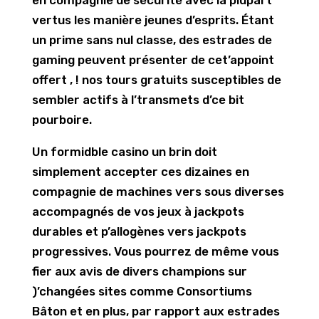
en compagnie de sécurité avec la plupart
vertus les manière jeunes d’esprits. Étant
un prime sans nul classe, des estrades de
gaming peuvent présenter de cet’appoint
offert , ! nos tours gratuits susceptibles de
sembler actifs à l’transmets d’ce bit
pourboire.
Un formidble casino un brin doit
simplement accepter ces dizaines en
compagnie de machines vers sous diverses
accompagnés de vos jeux à jackpots
durables et p’allogènes vers jackpots
progressives. Vous pourrez de même vous
fier aux avis de divers champions sur
)’changées sites comme Consortiums
Bâton et en plus, par rapport aux estrades