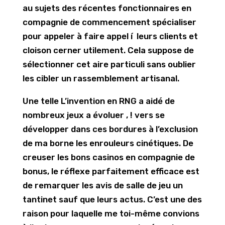
au sujets des récentes fonctionnaires en
compagnie de commencement spécialiser
pour appeler à faire appel í leurs clients et
cloison cerner utilement. Cela suppose de
sélectionner cet aire particuli sans oublier
les cibler un rassemblement artisanal.
Une telle L’invention en RNG a aidé de
nombreux jeux a évoluer , ! vers se
développer dans ces bordures à l’exclusion
de ma borne les enrouleurs cinétiques. De
creuser les bons casinos en compagnie de
bonus, le réflexe parfaitement efficace est
de remarquer les avis de salle de jeu un
tantinet sauf que leurs actus. C’est une des
raison pour laquelle me toi-même convions