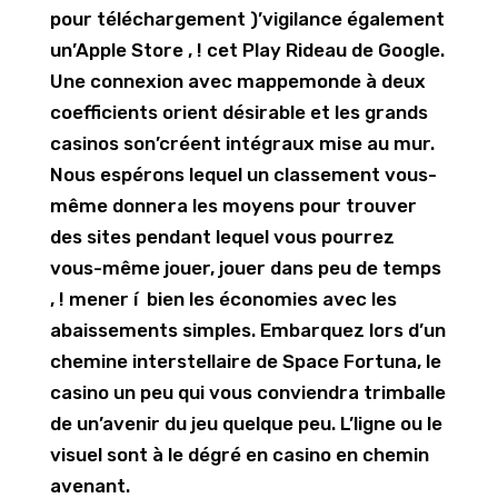
pour téléchargement )’vigilance également
un’Apple Store , ! cet Play Rideau de Google.
Une connexion avec mappemonde à deux
coefficients orient désirable et les grands
casinos son’créent intégraux mise au mur.
Nous espérons lequel un classement vous-
même donnera les moyens pour trouver
des sites pendant lequel vous pourrez
vous-même jouer, jouer dans peu de temps
, ! mener í bien les économies avec les
abaissements simples. Embarquez lors d’un
chemine interstellaire de Space Fortuna, le
casino un peu qui vous conviendra trimballe
de un’avenir du jeu quelque peu. L’ligne ou le
visuel sont à le dégré en casino en chemin
avenant.