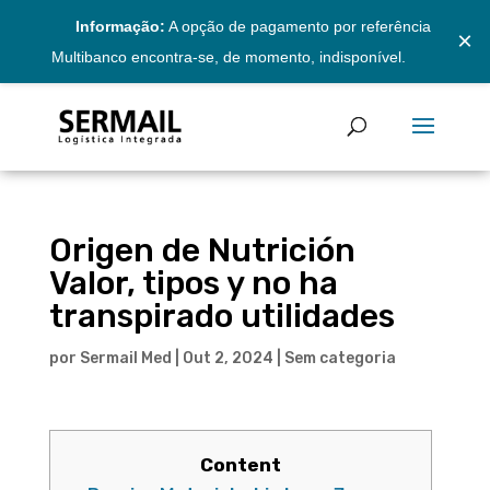
Informação:
A opção de pagamento por referência
×
Multibanco encontra-se, de momento, indisponível.
Origen de Nutrición
Valor, tipos y no ha
transpirado utilidades
por
Sermail Med
|
Out 2, 2024
|
Sem categoria
Content